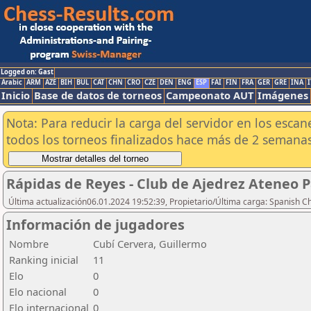
Logged on: Gast
Arabic
ARM
AZE
BIH
BUL
CAT
CHN
CRO
CZE
DEN
ENG
ESP
FAI
FIN
FRA
GER
GRE
INA
I
Inicio
Base de datos de torneos
Campeonato AUT
Imágenes
Nota: Para reducir la carga del servidor en los esc
todos los torneos finalizados hace más de 2 semanas
Rápidas de Reyes - Club de Ajedrez Ateneo P
Última actualización06.01.2024 19:52:39, Propietario/Última carga: Spanish C
Información de jugadores
Nombre
Cubí Cervera, Guillermo
Ranking inicial
11
Elo
0
Elo nacional
0
Elo internacional
0