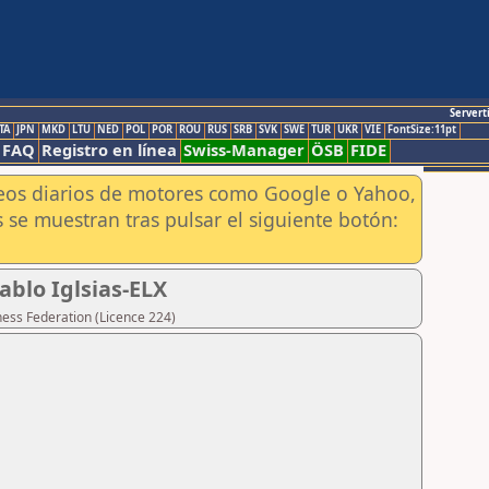
Servert
TA
JPN
MKD
LTU
NED
POL
POR
ROU
RUS
SRB
SVK
SWE
TUR
UKR
VIE
FontSize:11pt
FAQ
Registro en línea
Swiss-Manager
ÖSB
FIDE
aneos diarios de motores como Google o Yahoo,
 se muestran tras pulsar el siguiente botón:
ablo Iglsias-ELX
hess Federation (Licence 224)