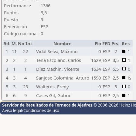
Performance
1366
Puntos
3,5
Puesto
9
Federación
ESP
Código nacional
0
Rd.
M.
No.Ini.
Nombre
Elo
FED
Pts.
Res.
1
11
22
Vidal Selva, Máximo
0
ESP
2
1
2
2
2
Tena Escolano, Carlos
1629
ESP
3,5
1
3
1
1
Diez Machin, Vicente
1634
ESP
5,5
0
4
3
4
Sanjose Colomina, Arturo
1590
ESP
2,5
½
5
3
23
Walteros, Fredy
0
ESP
5
0
6
6
9
Cases Gil, Gabriel
0
ESP
2,5
1
Servidor de Resultados de Torneos de Ajedrez
© 2006-2026 Heinz H
Aviso legal/Condiciones de uso