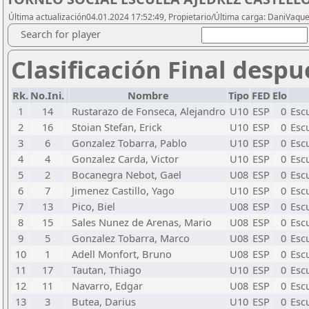
Última actualización04.01.2024 17:52:49, Propietario/Última carga: DaniVaqu
Search for player
Clasificación Final despu
Rk.
No.Ini.
Nombre
Tipo
FED
Elo
1
14
Rustarazo de Fonseca, Alejandro
U10
ESP
0
Esc
2
16
Stoian Stefan, Erick
U10
ESP
0
Esc
3
6
Gonzalez Tobarra, Pablo
U10
ESP
0
Esc
4
4
Gonzalez Carda, Victor
U10
ESP
0
Esc
5
2
Bocanegra Nebot, Gael
U08
ESP
0
Esc
6
7
Jimenez Castillo, Yago
U10
ESP
0
Esc
7
13
Pico, Biel
U08
ESP
0
Esc
8
15
Sales Nunez de Arenas, Mario
U08
ESP
0
Esc
9
5
Gonzalez Tobarra, Marco
U08
ESP
0
Esc
10
1
Adell Monfort, Bruno
U08
ESP
0
Esc
11
17
Tautan, Thiago
U10
ESP
0
Esc
12
11
Navarro, Edgar
U08
ESP
0
Esc
13
3
Butea, Darius
U10
ESP
0
Esc