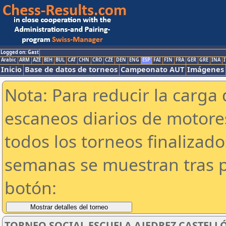
Logged on: Gast
Arabic
ARM
AZE
BIH
BUL
CAT
CHN
CRO
CZE
DEN
ENG
ESP
FAI
FIN
FRA
GER
GRE
INA
I
Inicio
Base de datos de torneos
Campeonato AUT
Imágenes
Nota: Para reducir la carga 
escaneos diarios de motor
todos los torneos finalizad
semanas se muestran tras p
botón:
TORNEO SOCIAL ESCUELA AJEDREZ CASTELLÓN