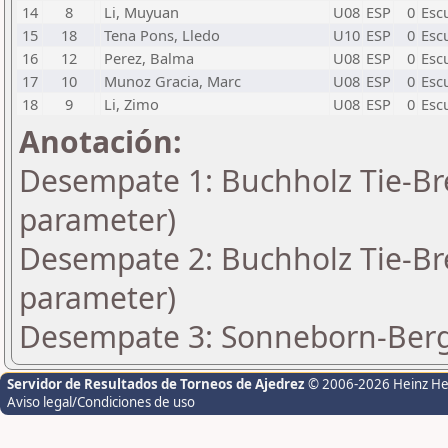
14
8
Li, Muyuan
U08
ESP
0
Esc
15
18
Tena Pons, Lledo
U10
ESP
0
Esc
16
12
Perez, Balma
U08
ESP
0
Esc
17
10
Munoz Gracia, Marc
U08
ESP
0
Esc
18
9
Li, Zimo
U08
ESP
0
Esc
Anotación:
Desempate 1: Buchholz Tie-Bre
parameter)
Desempate 2: Buchholz Tie-Bre
parameter)
Desempate 3: Sonneborn-Berge
Servidor de Resultados de Torneos de Ajedrez
© 2006-2026 Heinz H
Aviso legal/Condiciones de uso