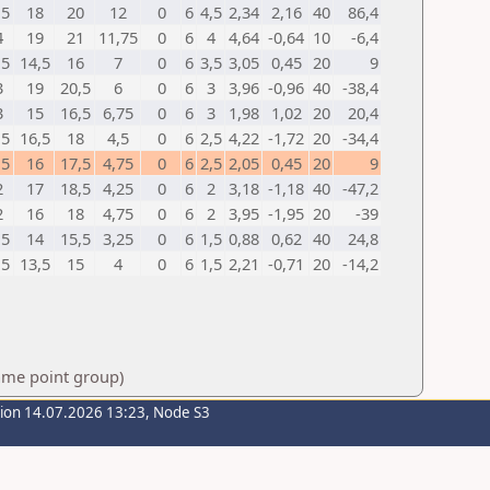
,5
18
20
12
0
6
4,5
2,34
2,16
40
86,4
4
19
21
11,75
0
6
4
4,64
-0,64
10
-6,4
,5
14,5
16
7
0
6
3,5
3,05
0,45
20
9
3
19
20,5
6
0
6
3
3,96
-0,96
40
-38,4
3
15
16,5
6,75
0
6
3
1,98
1,02
20
20,4
,5
16,5
18
4,5
0
6
2,5
4,22
-1,72
20
-34,4
,5
16
17,5
4,75
0
6
2,5
2,05
0,45
20
9
2
17
18,5
4,25
0
6
2
3,18
-1,18
40
-47,2
2
16
18
4,75
0
6
2
3,95
-1,95
20
-39
,5
14
15,5
3,25
0
6
1,5
0,88
0,62
40
24,8
,5
13,5
15
4
0
6
1,5
2,21
-0,71
20
-14,2
same point group)
sion 14.07.2026 13:23, Node S3