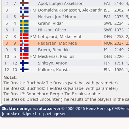
2
7
Apol, Luitjen Akselsson
FAI
2146
4
3
1
FM
Domalchuk-Jonasson, Aleksandr
ISL
2362
4
8
Nielsen, Jon I Horni
FAI
2075
3
5
4
Grahn, Vidar
SWE
2234
6
11
Nilsson, Oliver
SWE
1973
7
3
FM
Loftgaard, Mikkel Vinh
DEN
2258
2
8
9
Pedersen, Max Moe
NOR
2027
2
9
6
Briem, Benedikt
ISL
2149
10
5
FM
Meskenas, Paulius
DEN
2226
11
12
Sinitsyn, Anton
FIN
1791
1
12
10
Kallunki, Konsta
FIN
1986
1
Notat:
Tie Break1: Buchholz Tie-Breaks (variabel with parameter)
Tie Break2: Buchholz Tie-Breaks (variabel with parameter)
Tie Break3: Sonneborn-Berger-Tie-Break variable
Tie Break4: Direct Encounter (The results of the players in the 
Skakturnerings resultatserver
© 2006-2026 Heinz Herzog
, CMS-Ver
Juridiske detaljer / brugsbetingelser