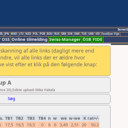
Servert
TA
JPN
MKD
LTU
NED
POL
POR
ROU
RUS
SRB
SVK
SWE
TUR
UKR
VIE
FontSize:11pt
/ OSS
Online tilmelding
Swiss-Manager
ÖSB
FIDE
skanning af alle links (dagligt mere end
re, vil alle links der er ældre hvor
e vist efter et klik på den følgende knap:
up A
ence 20),Sidste upload: Mika Hakala
Søg
s.
TB1
TB2
TB3
TB4
n
w
we
w-we
K
rat+/-
6
17,5
19,5
19,5
0
6
6
3,49
2,51
20
50,2