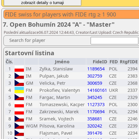
FIDE swiss for players with FIDE rtg ≥ 1 900
7. Open Bohumín 2024 "A" - "Master"
Poslední aktualizace06.07.2024 12:44:43, Creator/Last Upload: Czech Republic
Search for player
Startovní listina
Čís.
Jméno
FideID
FED
RtgFIDE
1
IM
Zylka, Stanislaw
1189654
POL
2394
2
IM
Pulpan, Jakub
302759
CZE
2383
3
GM
Velicka, Petr
300659
CZE
2368
4
FM
Prokofiev, Valentyn
14160161
UKR
2337
5
FM
Fargac, Martin
345245
CZE
2329
6
FM
Tomaszewski, Kacper
1127373
POL
2300
7
FM
Zakrzewski, Marek
1170694
POL
2294
8
FM
Sramek, Vojtech
358681
CZE
2246
9
WGM
Pilsova, Karolina
320242
CZE
2239
10
Flajsman, Pavel
391476
CZE
2234