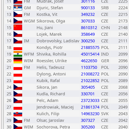
11
FM
Mudrak, Josef
301116
CZE
2225
12
GM
Djuric, Stefan
900133
SRB
2224
13
FM
Kostka, Vit
349232
CZE
2215
14
WGM
Sikorova, Olga
307033
CZE
2173
15
Hu, Jiani
8610312
CHN
2148
16
Lojek, Marek
358649
CZE
2140
17
IM
Dobrovolsky, Ladislav
300250
CZE
2111
18
Kondys, Piotr
21885575
POL
2111
19
WFM
Shivika, Rohilla
45015414
IND
2099
20
WIM
Roessler, Ulrike
4622650
GER
2096
21
FM
Helis, Tadeusz
1103750
POL
2090
22
Dylong, Antoni
21008272
POL
2090
23
Kubik, Rafal
21022852
POL
2089
24
Sikora, Jan
305405
CZE
2068
25
Kudla, Richard
330701
CZE
2056
26
Pelc, Adam
23723033
CZE
2055
27
Jendrowiak, Maciej
21861374
POL
2049
28
Kulich, Filip
14963230
SVK
2043
29
FM
Olsar, Jaroslav
307327
CZE
2042
30
WIM
Sochorova, Petra
305260
CZE
2040