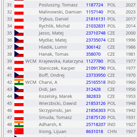
31
Posluszny, Tomasz
1187724
POL
2027
32
Malinowski, Damian
1157140
POL
2023
33
Trybus, Daniel
21816131
POL
2017
34
Rychlik, Michal
21032831
POL
2014
35
Jasso, Matej
23710748
CZE
2000
36
Mydlar, Matej
23735074
CZE
1996
37
Hladik, Lumir
306142
CZE
1986
38
Hanak, Tomas
358070
CZE
1981
39
WCM
Krajewska, Katarzyna
1127780
POL
1977
40
Staniczek, Kacper
21091790
POL
1977
41
Boff, Ondrej
23733950
CZE
1970
42
WCM
Charvi, A
25165518
IND
1960
43
Didi, Jan
312428
CZE
1956
44
Kozelsky, Marek
382833
CZE
1953
45
Wierzbicki, Dawid
21853126
POL
1948
46
Skrzypinski, Jan
21856303
POL
1942
47
Smuda, Tomasz
21875120
POL
1931
48
Adharsh, K
25718207
IND
1927
49
Xiong, Lijuan
8631018
CHN
1927