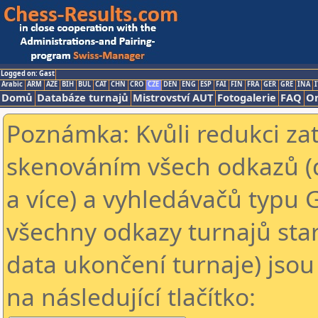
Logged on: Gast
Arabic
ARM
AZE
BIH
BUL
CAT
CHN
CRO
CZE
DEN
ENG
ESP
FAI
FIN
FRA
GER
GRE
INA
I
Domů
Databáze turnajů
Mistrovství AUT
Fotogalerie
FAQ
On
Poznámka: Kvůli redukci za
skenováním všech odkazů (
a více) a vyhledávačů typu 
všechny odkazy turnajů star
data ukončení turnaje) jsou
na následující tlačítko: