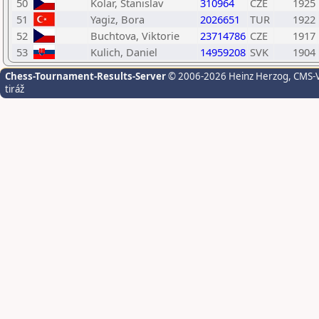
50
Kolar, Stanislav
310964
CZE
1925
51
Yagiz, Bora
2026651
TUR
1922
52
Buchtova, Viktorie
23714786
CZE
1917
53
Kulich, Daniel
14959208
SVK
1904
Chess-Tournament-Results-Server
© 2006-2026 Heinz Herzog
, CMS-
tiráž