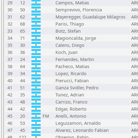
29
12
Campos, Matias
AR
30
50
Semprevivo, Florencia
AR
31
62
Mayeregger, Guadalupe Milagros
AR
32
68
Parisi, Thiago
AR
33
65
Botz, Stefan
AR
34
71
Magioncalda, Jorge
AR
35
30
Calens, Diego
AR
36
36
Koch, Juan
AR
37
24
Fernandes, Martin
AR
38
64
Pacheco, Matias
AR
39
34
Lopez, Ricardo
AR
40
44
Pierucci, Fabian
AR
41
51
Ganza Svidler, Pedro
AR
42
35
Tunez, Adrian
AR
43
48
Carrizo, Franco
AR
44
42
Edgar, Roberto
AR
45
20
FM
Anelli, Antonio
AR
46
53
Leguizamon, Arnaldo
AR
47
45
Alvarez, Leonardo Fabian
AR
48
122
Obregon, Pablo
AR