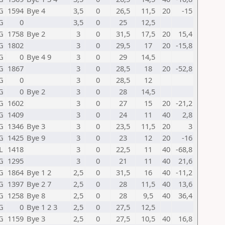
G
1594
Bye 4
3,5
0
26,5
11,5
20
-15
G
0
3,5
0
25
12,5
G
1758
Bye 2
3
0
31,5
17,5
20
15,4
G
1802
3
0
29,5
17
20
-15,8
G
0
Bye 4 9
3
0
29
14,5
G
1867
3
0
28,5
18
20
-52,8
G
0
3
0
28,5
12
G
0
Bye 2
3
0
28
14,5
G
1602
3
0
27
15
20
-21,2
G
1409
3
0
24
11
40
2,8
G
1346
Bye 3
3
0
23,5
11,5
20
3
G
1425
Bye 9
3
0
23
12
20
-16
L
1418
3
0
22,5
11
40
-68,8
G
1295
3
0
21
11
40
21,6
G
1864
Bye 1 2
2,5
0
31,5
16
40
-11,2
G
1397
Bye 2 7
2,5
0
28
11,5
40
13,6
G
1258
Bye 8
2,5
0
28
9,5
40
36,4
G
0
Bye 1 2 3
2,5
0
27,5
12,5
G
1159
Bye 3
2,5
0
27,5
10,5
40
16,8