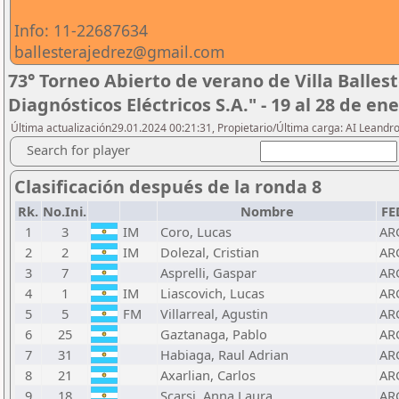
Info: 11-22687634
ballesterajedrez@gmail.com
73° Torneo Abierto de verano de Villa Ballest
Diagnósticos Eléctricos S.A." - 19 al 28 de en
Última actualización29.01.2024 00:21:31, Propietario/Última carga: AI Leand
Search for player
Clasificación después de la ronda 8
Rk.
No.Ini.
Nombre
FE
1
3
IM
Coro, Lucas
AR
2
2
IM
Dolezal, Cristian
AR
3
7
Asprelli, Gaspar
AR
4
1
IM
Liascovich, Lucas
AR
5
5
FM
Villarreal, Agustin
AR
6
25
Gaztanaga, Pablo
AR
7
31
Habiaga, Raul Adrian
AR
8
21
Axarlian, Carlos
AR
9
18
Scarsi, Anna Laura
AR