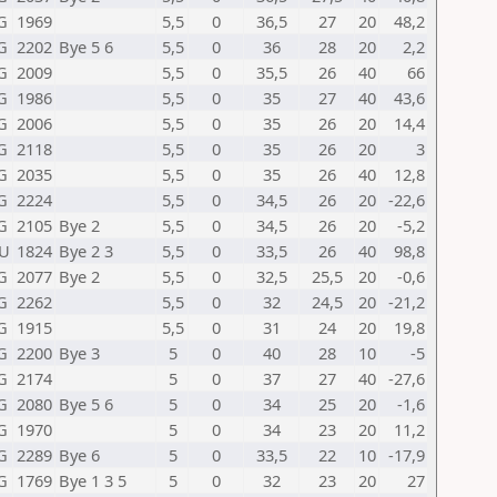
G
1969
5,5
0
36,5
27
20
48,2
G
2202
Bye 5 6
5,5
0
36
28
20
2,2
G
2009
5,5
0
35,5
26
40
66
G
1986
5,5
0
35
27
40
43,6
G
2006
5,5
0
35
26
20
14,4
G
2118
5,5
0
35
26
20
3
G
2035
5,5
0
35
26
40
12,8
G
2224
5,5
0
34,5
26
20
-22,6
G
2105
Bye 2
5,5
0
34,5
26
20
-5,2
U
1824
Bye 2 3
5,5
0
33,5
26
40
98,8
G
2077
Bye 2
5,5
0
32,5
25,5
20
-0,6
G
2262
5,5
0
32
24,5
20
-21,2
G
1915
5,5
0
31
24
20
19,8
G
2200
Bye 3
5
0
40
28
10
-5
G
2174
5
0
37
27
40
-27,6
G
2080
Bye 5 6
5
0
34
25
20
-1,6
G
1970
5
0
34
23
20
11,2
G
2289
Bye 6
5
0
33,5
22
10
-17,9
G
1769
Bye 1 3 5
5
0
32
23
20
27