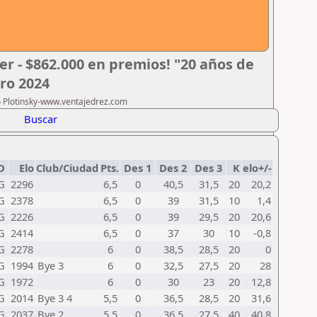
er - $862.000 en premios! "20 años de
ero 2024
ro Plotinsky-www.ventajedrez.com
Buscar
D
Elo
Club/Ciudad
Pts.
Des 1
Des 2
Des 3
K
elo+/-
G
2296
6,5
0
40,5
31,5
20
20,2
G
2378
6,5
0
39
31,5
10
1,4
G
2226
6,5
0
39
29,5
20
20,6
G
2414
6,5
0
37
30
10
-0,8
G
2278
6
0
38,5
28,5
20
0
G
1994
Bye 3
6
0
32,5
27,5
20
28
G
1972
6
0
30
23
20
12,8
G
2014
Bye 3 4
5,5
0
36,5
28,5
20
31,6
G
2037
Bye 2
5,5
0
36,5
27,5
40
40,8