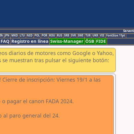
Servert
TA
JPN
MKD
LTU
NED
POL
POR
ROU
RUS
SRB
SVK
SWE
TUR
UKR
VIE
FontSize:11pt
FAQ
Registro en línea
Swiss-Manager
ÖSB
FIDE
aneos diarios de motores como Google o Yahoo,
 se muestran tras pulsar el siguiente botón:
re de inscripción: Viernes 19/1 a las
o o pagar el canon FADA 2024.
o al paro general del 24.