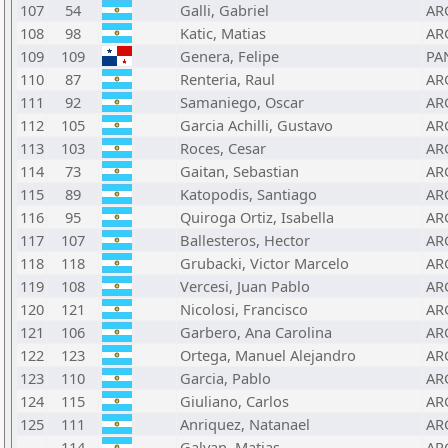
107
54
Galli, Gabriel
AR
108
98
Katic, Matias
AR
109
109
Genera, Felipe
PA
110
87
Renteria, Raul
AR
111
92
Samaniego, Oscar
AR
112
105
Garcia Achilli, Gustavo
AR
113
103
Roces, Cesar
AR
114
73
Gaitan, Sebastian
AR
115
89
Katopodis, Santiago
AR
116
95
Quiroga Ortiz, Isabella
AR
117
107
Ballesteros, Hector
AR
118
118
Grubacki, Victor Marcelo
AR
119
108
Vercesi, Juan Pablo
AR
120
121
Nicolosi, Francisco
AR
121
106
Garbero, Ana Carolina
AR
122
123
Ortega, Manuel Alejandro
AR
123
110
Garcia, Pablo
AR
124
115
Giuliano, Carlos
AR
125
111
Anriquez, Natanael
AR
114
Galvan, Matias
AR