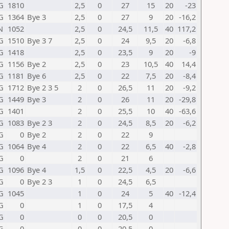
G
1810
2,5
0
27
15
20
-23
G
1364
Bye 3
2,5
0
27
9
20
-16,2
N
1052
2,5
0
24,5
11,5
40
117,2
G
1510
Bye 3 7
2,5
0
24
9,5
20
-6,8
G
1418
2,5
0
23,5
9
20
-9
G
1156
Bye 2
2,5
0
23
10,5
40
14,4
G
1181
Bye 6
2,5
0
22
7,5
20
-8,4
G
1712
Bye 2 3 5
2
0
26,5
11
20
-9,2
G
1449
Bye 3
2
0
26
11
20
-29,8
G
1401
2
0
25,5
10
40
-63,6
G
1083
Bye 2 3
2
0
24,5
8,5
20
-6,2
G
0
Bye 2
2
0
22
9
G
1064
Bye 4
2
0
22
6,5
40
-2,8
G
0
2
0
21
6
G
1096
Bye 4
1,5
0
22,5
4,5
20
-6,6
G
0
Bye 2 3
1
0
24,5
6,5
G
1045
1
0
24
5
40
-12,4
G
0
1
0
17,5
4
G
0
0
0
20,5
0
G
0
0
0
20,5
0