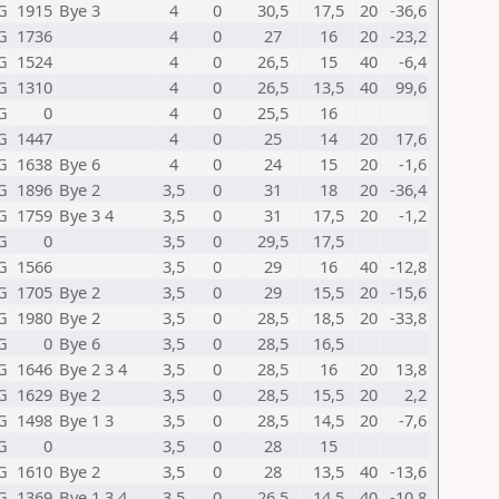
G
1915
Bye 3
4
0
30,5
17,5
20
-36,6
G
1736
4
0
27
16
20
-23,2
G
1524
4
0
26,5
15
40
-6,4
G
1310
4
0
26,5
13,5
40
99,6
G
0
4
0
25,5
16
G
1447
4
0
25
14
20
17,6
G
1638
Bye 6
4
0
24
15
20
-1,6
G
1896
Bye 2
3,5
0
31
18
20
-36,4
G
1759
Bye 3 4
3,5
0
31
17,5
20
-1,2
G
0
3,5
0
29,5
17,5
G
1566
3,5
0
29
16
40
-12,8
G
1705
Bye 2
3,5
0
29
15,5
20
-15,6
G
1980
Bye 2
3,5
0
28,5
18,5
20
-33,8
G
0
Bye 6
3,5
0
28,5
16,5
G
1646
Bye 2 3 4
3,5
0
28,5
16
20
13,8
G
1629
Bye 2
3,5
0
28,5
15,5
20
2,2
G
1498
Bye 1 3
3,5
0
28,5
14,5
20
-7,6
G
0
3,5
0
28
15
G
1610
Bye 2
3,5
0
28
13,5
40
-13,6
G
1369
Bye 1 3 4
3,5
0
26,5
14,5
40
-10,8