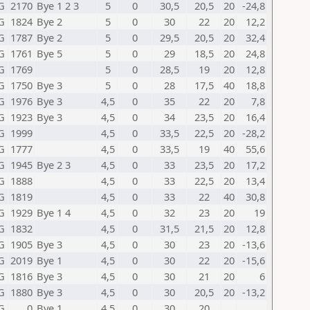
G
2170
Bye 1 2 3
5
0
30,5
20,5
20
-24,8
G
1824
Bye 2
5
0
30
22
20
12,2
G
1787
Bye 2
5
0
29,5
20,5
20
32,4
G
1761
Bye 5
5
0
29
18,5
20
24,8
G
1769
5
0
28,5
19
20
12,8
G
1750
Bye 3
5
0
28
17,5
40
18,8
G
1976
Bye 3
4,5
0
35
22
20
7,8
G
1923
Bye 3
4,5
0
34
23,5
20
16,4
G
1999
4,5
0
33,5
22,5
20
-28,2
G
1777
4,5
0
33,5
19
40
55,6
G
1945
Bye 2 3
4,5
0
33
23,5
20
17,2
G
1888
4,5
0
33
22,5
20
13,4
G
1819
4,5
0
33
22
40
30,8
G
1929
Bye 1 4
4,5
0
32
23
20
19
G
1832
4,5
0
31,5
21,5
20
12,8
G
1905
Bye 3
4,5
0
30
23
20
-13,6
G
2019
Bye 1
4,5
0
30
22
20
-15,6
G
1816
Bye 3
4,5
0
30
21
20
6
G
1880
Bye 3
4,5
0
30
20,5
20
-13,2
G
0
Bye 1
4,5
0
30
20