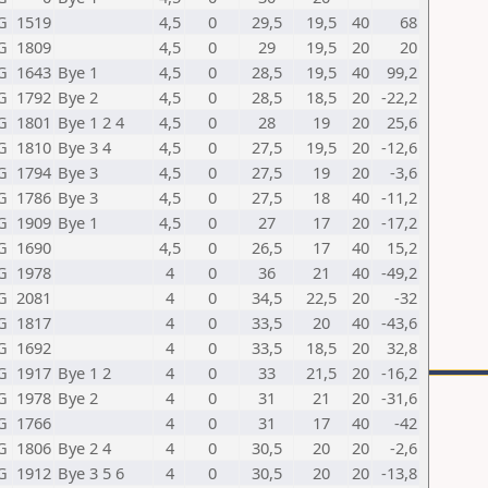
G
1519
4,5
0
29,5
19,5
40
68
G
1809
4,5
0
29
19,5
20
20
G
1643
Bye 1
4,5
0
28,5
19,5
40
99,2
G
1792
Bye 2
4,5
0
28,5
18,5
20
-22,2
G
1801
Bye 1 2 4
4,5
0
28
19
20
25,6
G
1810
Bye 3 4
4,5
0
27,5
19,5
20
-12,6
G
1794
Bye 3
4,5
0
27,5
19
20
-3,6
G
1786
Bye 3
4,5
0
27,5
18
40
-11,2
G
1909
Bye 1
4,5
0
27
17
20
-17,2
G
1690
4,5
0
26,5
17
40
15,2
G
1978
4
0
36
21
40
-49,2
G
2081
4
0
34,5
22,5
20
-32
G
1817
4
0
33,5
20
40
-43,6
G
1692
4
0
33,5
18,5
20
32,8
G
1917
Bye 1 2
4
0
33
21,5
20
-16,2
G
1978
Bye 2
4
0
31
21
20
-31,6
G
1766
4
0
31
17
40
-42
G
1806
Bye 2 4
4
0
30,5
20
20
-2,6
G
1912
Bye 3 5 6
4
0
30,5
20
20
-13,8