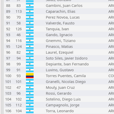
88
83
Gambini, Juan Carlos
AR
89
113
Caparachin, Elias
AR
90
70
Perez Novoa, Lucas
AR
91
58
Valverde, Fausto
AR
92
126
Tanquia, Ivan
AR
93
46
Gando, Ignacio
AR
94
116
Gnemmi, Tiziano
AR
95
124
Pinasco, Matias
AR
96
82
Laurel, Ezequiel
AR
97
94
Soto Siles, Javier Isidoro
AR
98
99
Depiante, Ivan Fernando
AR
99
91
Luvino, Gustavo
AR
100
93
Torres Puentes, Camila
CO
101
101
Granelli, Nicolas Diego
AR
102
47
Mouly, Juan Cruz
AR
103
96
Rossi, Gerardo
AR
104
102
Sotelino, Diego Luis
AR
105
112
Campagnolo, Jorge
AR
106
104
Torra, Leonardo
AR