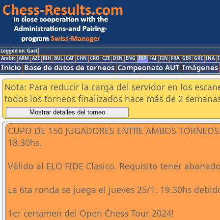
Logged on: Gast
Arabic
ARM
AZE
BIH
BUL
CAT
CHN
CRO
CZE
DEN
ENG
ESP
FAI
FIN
FRA
GER
GRE
INA
I
Inicio
Base de datos de torneos
Campeonato AUT
Imágenes
Nota: Para reducir la carga del servidor en los esc
todos los torneos finalizados hace más de 2 semanas
CUPO DE 150 JUGADORES ENTRE AMBOS TORNEOS! Cier
18.30hs.
Válido al ELO FIDE Clasico. Requisito tener abonad
La 6ta ronda se juega el jueves 25/1. 19.30hs debid
1er certamen del Open Chess Tour 2024!