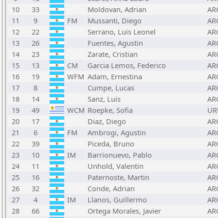
10
33
Moldovan, Adrian
AR
11
9
FM
Mussanti, Diego
AR
12
22
Serrano, Luis Leonel
AR
13
26
Fuentes, Agustin
AR
14
23
Zarate, Cristian
AR
15
13
CM
Garcia Lemos, Federico
AR
16
19
WFM
Adam, Ernestina
AR
17
8
Cumpe, Lucas
AR
18
14
Sanz, Luis
AR
19
49
WCM
Roepke, Sofia
UR
20
17
Diaz, Diego
AR
21
6
FM
Ambrogi, Agustin
AR
22
39
Piceda, Bruno
AR
23
10
IM
Barrionuevo, Pablo
AR
24
11
Unhold, Valentin
AR
25
16
Paternoste, Martin
AR
26
32
Conde, Adrian
AR
27
4
IM
Llanos, Guillermo
AR
28
66
Ortega Morales, Javier
AR