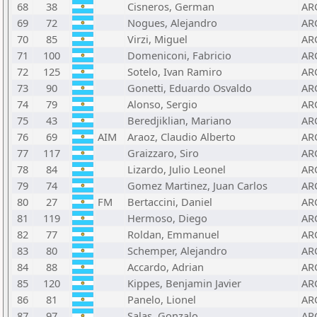
68
38
Cisneros, German
AR
69
72
Nogues, Alejandro
AR
70
85
Virzi, Miguel
AR
71
100
Domeniconi, Fabricio
AR
72
125
Sotelo, Ivan Ramiro
AR
73
90
Gonetti, Eduardo Osvaldo
AR
74
79
Alonso, Sergio
AR
75
43
Beredjiklian, Mariano
AR
76
69
AIM
Araoz, Claudio Alberto
AR
77
117
Graizzaro, Siro
AR
78
84
Lizardo, Julio Leonel
AR
79
74
Gomez Martinez, Juan Carlos
AR
80
27
FM
Bertaccini, Daniel
AR
81
119
Hermoso, Diego
AR
82
77
Roldan, Emmanuel
AR
83
80
Schemper, Alejandro
AR
84
88
Accardo, Adrian
AR
85
120
Kippes, Benjamin Javier
AR
86
81
Panelo, Lionel
AR
87
97
Salas, Gonzalo
AR