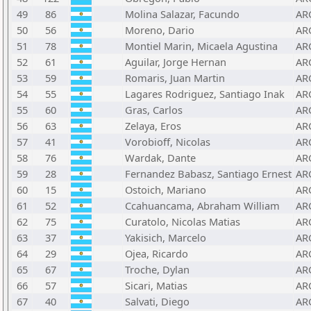
49
86
Molina Salazar, Facundo
AR
50
56
Moreno, Dario
AR
51
78
Montiel Marin, Micaela Agustina
AR
52
61
Aguilar, Jorge Hernan
AR
53
59
Romaris, Juan Martin
AR
54
55
Lagares Rodriguez, Santiago Inak
AR
55
60
Gras, Carlos
AR
56
63
Zelaya, Eros
AR
57
41
Vorobioff, Nicolas
AR
58
76
Wardak, Dante
AR
59
28
Fernandez Babasz, Santiago Ernest
AR
60
15
Ostoich, Mariano
AR
61
52
Ccahuancama, Abraham William
AR
62
75
Curatolo, Nicolas Matias
AR
63
37
Yakisich, Marcelo
AR
64
29
Ojea, Ricardo
AR
65
67
Troche, Dylan
AR
66
57
Sicari, Matias
AR
67
40
Salvati, Diego
AR