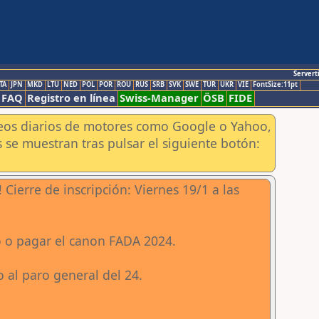
Servert
TA
JPN
MKD
LTU
NED
POL
POR
ROU
RUS
SRB
SVK
SWE
TUR
UKR
VIE
FontSize:11pt
FAQ
Registro en línea
Swiss-Manager
ÖSB
FIDE
aneos diarios de motores como Google o Yahoo,
 se muestran tras pulsar el siguiente botón:
re de inscripción: Viernes 19/1 a las
o o pagar el canon FADA 2024.
o al paro general del 24.