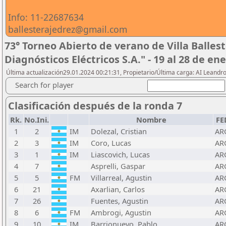
Info: 11-22687634
ballesterajedrez@gmail.com
73° Torneo Abierto de verano de Villa Ballest
Diagnósticos Eléctricos S.A." - 19 al 28 de en
Última actualización29.01.2024 00:21:31, Propietario/Última carga: AI Leand
Search for player
Clasificación después de la ronda 7
Rk.
No.Ini.
Nombre
FE
1
2
IM
Dolezal, Cristian
AR
2
3
IM
Coro, Lucas
AR
3
1
IM
Liascovich, Lucas
AR
4
7
Asprelli, Gaspar
AR
5
5
FM
Villarreal, Agustin
AR
6
21
Axarlian, Carlos
AR
7
26
Fuentes, Agustin
AR
8
6
FM
Ambrogi, Agustin
AR
9
10
IM
Barrionuevo, Pablo
AR