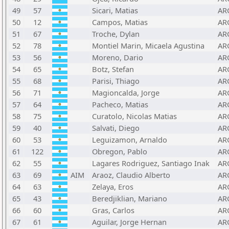
49
57
Sicari, Matias
AR
50
12
Campos, Matias
AR
51
67
Troche, Dylan
AR
52
78
Montiel Marin, Micaela Agustina
AR
53
56
Moreno, Dario
AR
54
65
Botz, Stefan
AR
55
68
Parisi, Thiago
AR
56
71
Magioncalda, Jorge
AR
57
64
Pacheco, Matias
AR
58
75
Curatolo, Nicolas Matias
AR
59
40
Salvati, Diego
AR
60
53
Leguizamon, Arnaldo
AR
61
122
Obregon, Pablo
AR
62
55
Lagares Rodriguez, Santiago Inak
AR
63
69
AIM
Araoz, Claudio Alberto
AR
64
63
Zelaya, Eros
AR
65
43
Beredjiklian, Mariano
AR
66
60
Gras, Carlos
AR
67
61
Aguilar, Jorge Hernan
AR