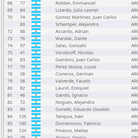
68
77
Roldan, Emmanuel
AR
69
84
Lizardo, Julio Leonel
AR
70
74
Gomez Martinez, Juan Carlos
AR
80
Schemper, Alejandro
AR
72
88
Accardo, Adrian
AR
73
76
Wardak, Dante
AR
74
97
Salas, Gonzalo
AR
75
41
Vorobioff, Nicolas
AR
76
83
Gambini, Juan Carlos
AR
77
70
Perez Novoa, Lucas
AR
78
38
Cisneros, German
AR
79
58
Valverde, Fausto
AR
80
82
Laurel, Ezequiel
AR
81
46
Gando, Ignacio
AR
82
72
Nogues, Alejandro
AR
83
90
Gonetti, Eduardo Osvaldo
AR
84
126
Tanquia, Ivan
AR
85
100
Domeniconi, Fabricio
AR
86
124
Pinasco, Matias
AR
87
79
Alonso, Sergio
AR