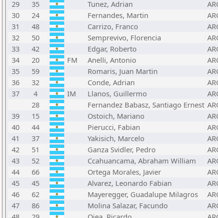
29
35
Tunez, Adrian
AR
30
24
Fernandes, Martin
AR
31
48
Carrizo, Franco
AR
32
50
Semprevivo, Florencia
AR
33
42
Edgar, Roberto
AR
34
20
FM
Anelli, Antonio
AR
35
59
Romaris, Juan Martin
AR
36
32
Conde, Adrian
AR
37
4
IM
Llanos, Guillermo
AR
28
Fernandez Babasz, Santiago Ernest
AR
39
15
Ostoich, Mariano
AR
40
44
Pierucci, Fabian
AR
41
37
Yakisich, Marcelo
AR
42
51
Ganza Svidler, Pedro
AR
43
52
Ccahuancama, Abraham William
AR
44
66
Ortega Morales, Javier
AR
45
45
Alvarez, Leonardo Fabian
AR
46
62
Mayeregger, Guadalupe Milagros
AR
47
86
Molina Salazar, Facundo
AR
48
29
Ojea, Ricardo
AR