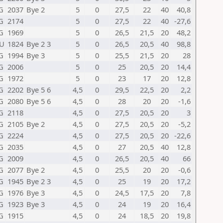
G
2037
Bye 2
5
0
27,5
22
40
40,8
G
2174
5
0
27,5
22
40
-27,6
G
1969
5
0
26,5
21,5
20
48,2
U
1824
Bye 2 3
5
0
26,5
20,5
40
98,8
G
1994
Bye 3
5
0
25,5
21,5
20
28
G
2006
5
0
25
20,5
20
14,4
G
1972
5
0
23
17
20
12,8
G
2202
Bye 5 6
4,5
0
29,5
22,5
20
2,2
G
2080
Bye 5 6
4,5
0
28
20
20
-1,6
G
2118
4,5
0
27,5
20,5
20
3
G
2105
Bye 2
4,5
0
27,5
20,5
20
-5,2
G
2224
4,5
0
27,5
20,5
20
-22,6
G
2035
4,5
0
27
20,5
40
12,8
G
2009
4,5
0
26,5
20,5
40
66
G
2077
Bye 2
4,5
0
25,5
20
20
-0,6
G
1945
Bye 2 3
4,5
0
25
19
20
17,2
G
1976
Bye 3
4,5
0
24,5
17,5
20
7,8
G
1923
Bye 3
4,5
0
24
19
20
16,4
G
1915
4,5
0
24
18,5
20
19,8