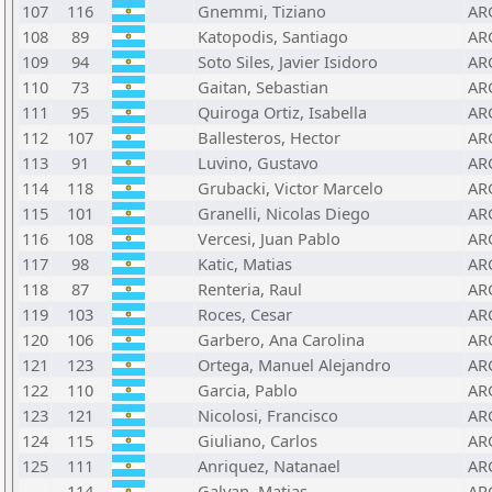
107
116
Gnemmi, Tiziano
AR
108
89
Katopodis, Santiago
AR
109
94
Soto Siles, Javier Isidoro
AR
110
73
Gaitan, Sebastian
AR
111
95
Quiroga Ortiz, Isabella
AR
112
107
Ballesteros, Hector
AR
113
91
Luvino, Gustavo
AR
114
118
Grubacki, Victor Marcelo
AR
115
101
Granelli, Nicolas Diego
AR
116
108
Vercesi, Juan Pablo
AR
117
98
Katic, Matias
AR
118
87
Renteria, Raul
AR
119
103
Roces, Cesar
AR
120
106
Garbero, Ana Carolina
AR
121
123
Ortega, Manuel Alejandro
AR
122
110
Garcia, Pablo
AR
123
121
Nicolosi, Francisco
AR
124
115
Giuliano, Carlos
AR
125
111
Anriquez, Natanael
AR
114
Galvan, Matias
AR