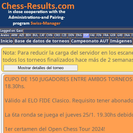
Logged on: Gast
Arabic
ARM
AZE
BIH
BUL
CAT
CHN
CRO
CZE
DEN
ENG
ESP
FAI
FIN
FRA
GER
GRE
INA
I
Inicio
Base de datos de torneos
Campeonato AUT
Imágenes
Nota: Para reducir la carga del servidor en los esc
todos los torneos finalizados hace más de 2 semanas
CUPO DE 150 JUGADORES ENTRE AMBOS TORNEOS! Cier
18.30hs.
Válido al ELO FIDE Clasico. Requisito tener abonad
La 6ta ronda se juega el jueves 25/1. 19.30hs debid
1er certamen del Open Chess Tour 2024!