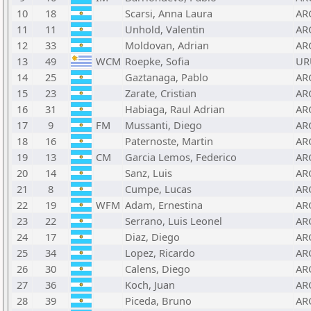
10
18
Scarsi, Anna Laura
AR
11
11
Unhold, Valentin
AR
12
33
Moldovan, Adrian
AR
13
49
WCM
Roepke, Sofia
UR
14
25
Gaztanaga, Pablo
AR
15
23
Zarate, Cristian
AR
16
31
Habiaga, Raul Adrian
AR
17
9
FM
Mussanti, Diego
AR
18
16
Paternoste, Martin
AR
19
13
CM
Garcia Lemos, Federico
AR
20
14
Sanz, Luis
AR
21
8
Cumpe, Lucas
AR
22
19
WFM
Adam, Ernestina
AR
23
22
Serrano, Luis Leonel
AR
24
17
Diaz, Diego
AR
25
34
Lopez, Ricardo
AR
26
30
Calens, Diego
AR
27
36
Koch, Juan
AR
28
39
Piceda, Bruno
AR