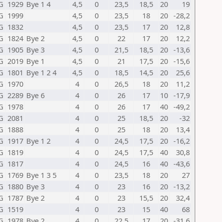
G
1929
Bye 1 4
4,5
0
23,5
18,5
20
19
G
1999
4,5
0
23,5
18
20
-28,2
G
1832
4,5
0
23,5
17
20
12,8
G
1824
Bye 2
4,5
0
22
17
20
12,2
G
1905
Bye 3
4,5
0
21,5
18,5
20
-13,6
G
2019
Bye 1
4,5
0
21
17,5
20
-15,6
G
1801
Bye 1 2 4
4,5
0
18,5
14,5
20
25,6
G
1970
4
0
26,5
18
20
11,2
G
2289
Bye 6
4
0
26
17
10
-17,9
G
1978
4
0
26
17
40
-49,2
G
2081
4
0
25
18,5
20
-32
G
1888
4
0
25
18
20
13,4
G
1917
Bye 1 2
4
0
24,5
17,5
20
-16,2
G
1819
4
0
24,5
17,5
40
30,8
G
1817
4
0
24,5
16
40
-43,6
G
1769
Bye 1 3 5
4
0
23,5
18
20
27
G
1880
Bye 3
4
0
23
16
20
-13,2
G
1787
Bye 2
4
0
23
15,5
20
32,4
G
1519
4
0
23
15
40
68
G
1978
Bye 2
4
0
22,5
17
20
-31,6