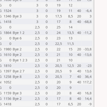
G
0
3
0
19
12
G
1524
3
0
19
11
40
-6,4
G
1346
Bye 3
3
0
17,5
8,5
20
3
L
1418
3
0
17
8
40
-68,8
G
0
2,5
0
25
14
G
1864
Bye 1 2
2,5
0
24
13,5
40
-11,2
G
0
Bye 6
2,5
0
23
13
G
0
2,5
0
22,5
11,5
G
1980
Bye 2
2,5
0
22
15
20
-33,8
G
1610
Bye 2
2,5
0
21
10
40
-13,6
G
0
Bye 1 2 3
2,5
0
21
10
G
1810
2,5
0
20,5
12,5
20
-23
G
1397
Bye 2 7
2,5
0
20,5
9
40
13,6
G
1258
Bye 8
2,5
0
20,5
7
40
36,4
N
1052
2,5
0
20
9
40
117,2
G
0
2,5
0
20
9
G
1159
Bye 3
2,5
0
20
8
40
16,8
G
1156
Bye 2
2,5
0
17
8
40
14,4
G
1418
2,5
0
17
6,5
20
-9