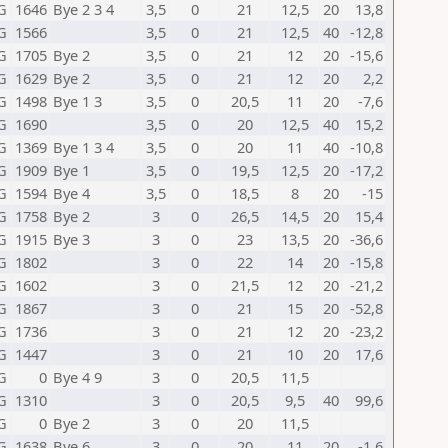
G
1646
Bye 2 3 4
3,5
0
21
12,5
20
13,8
G
1566
3,5
0
21
12,5
40
-12,8
G
1705
Bye 2
3,5
0
21
12
20
-15,6
G
1629
Bye 2
3,5
0
21
12
20
2,2
G
1498
Bye 1 3
3,5
0
20,5
11
20
-7,6
G
1690
3,5
0
20
12,5
40
15,2
G
1369
Bye 1 3 4
3,5
0
20
11
40
-10,8
G
1909
Bye 1
3,5
0
19,5
12,5
20
-17,2
G
1594
Bye 4
3,5
0
18,5
8
20
-15
G
1758
Bye 2
3
0
26,5
14,5
20
15,4
G
1915
Bye 3
3
0
23
13,5
20
-36,6
G
1802
3
0
22
14
20
-15,8
G
1602
3
0
21,5
12
20
-21,2
G
1867
3
0
21
15
20
-52,8
G
1736
3
0
21
12
20
-23,2
G
1447
3
0
21
10
20
17,6
G
0
Bye 4 9
3
0
20,5
11,5
G
1310
3
0
20,5
9,5
40
99,6
G
0
Bye 2
3
0
20
11,5
G
1638
Bye 6
3
0
20
11
20
-1,6