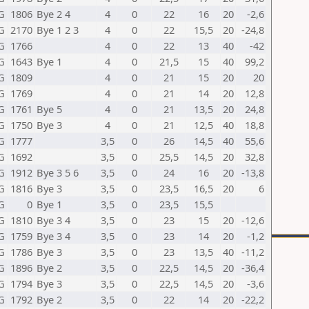
G
1806
Bye 2 4
4
0
22
16
20
-2,6
G
2170
Bye 1 2 3
4
0
22
15,5
20
-24,8
G
1766
4
0
22
13
40
-42
G
1643
Bye 1
4
0
21,5
15
40
99,2
G
1809
4
0
21
15
20
20
G
1769
4
0
21
14
20
12,8
G
1761
Bye 5
4
0
21
13,5
20
24,8
G
1750
Bye 3
4
0
21
12,5
40
18,8
G
1777
3,5
0
26
14,5
40
55,6
G
1692
3,5
0
25,5
14,5
20
32,8
G
1912
Bye 3 5 6
3,5
0
24
16
20
-13,8
G
1816
Bye 3
3,5
0
23,5
16,5
20
6
G
0
Bye 1
3,5
0
23,5
15,5
G
1810
Bye 3 4
3,5
0
23
15
20
-12,6
G
1759
Bye 3 4
3,5
0
23
14
20
-1,2
G
1786
Bye 3
3,5
0
23
13,5
40
-11,2
G
1896
Bye 2
3,5
0
22,5
14,5
20
-36,4
G
1794
Bye 3
3,5
0
22,5
14,5
20
-3,6
G
1792
Bye 2
3,5
0
22
14
20
-22,2