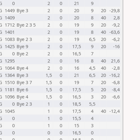
G
0
2
0
21
9
G
1449
Bye 3
2
0
20
9
20
-29,8
G
1409
2
0
20
8
40
2,8
G
1712
Bye 2 3 5
2
0
19
9
20
-9,2
G
1401
2
0
19
8
40
-63,6
G
1083
Bye 2 3
2
0
19
6,5
20
-6,2
G
1425
Bye 9
2
0
17,5
9
20
-16
G
0
Bye 2
2
0
16,5
7
G
1295
2
0
16
8
40
21,6
G
1064
Bye 4
2
0
16
4,5
40
-2,8
G
1364
Bye 3
1,5
0
21
6,5
20
-16,2
G
1510
Bye 3 7
1,5
0
19
7
20
-6,8
G
1181
Bye 6
1,5
0
17,5
5
20
-8,4
G
1096
Bye 4
1,5
0
16,5
3
20
-6,6
G
0
Bye 2 3
1
0
18,5
5,5
G
1045
1
0
17,5
4
40
-12,4
G
0
1
0
15,5
4
G
0
1
0
15
3
G
0
0
0
16,5
0
G
0
0
0
16,5
0