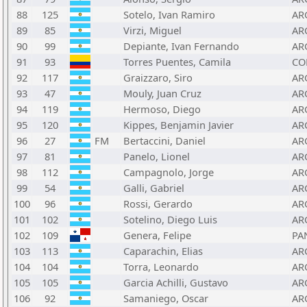
88
125
Sotelo, Ivan Ramiro
AR
89
85
Virzi, Miguel
AR
90
99
Depiante, Ivan Fernando
AR
91
93
Torres Puentes, Camila
CO
92
117
Graizzaro, Siro
AR
93
47
Mouly, Juan Cruz
AR
94
119
Hermoso, Diego
AR
95
120
Kippes, Benjamin Javier
AR
96
27
FM
Bertaccini, Daniel
AR
97
81
Panelo, Lionel
AR
98
112
Campagnolo, Jorge
AR
99
54
Galli, Gabriel
AR
100
96
Rossi, Gerardo
AR
101
102
Sotelino, Diego Luis
AR
102
109
Genera, Felipe
PA
103
113
Caparachin, Elias
AR
104
104
Torra, Leonardo
AR
105
105
Garcia Achilli, Gustavo
AR
106
92
Samaniego, Oscar
AR