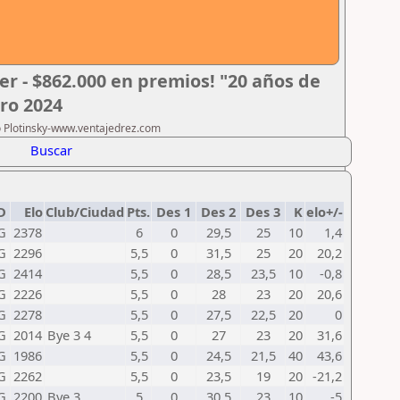
er - $862.000 en premios! "20 años de
ero 2024
ro Plotinsky-www.ventajedrez.com
Buscar
D
Elo
Club/Ciudad
Pts.
Des 1
Des 2
Des 3
K
elo+/-
G
2378
6
0
29,5
25
10
1,4
G
2296
5,5
0
31,5
25
20
20,2
G
2414
5,5
0
28,5
23,5
10
-0,8
G
2226
5,5
0
28
23
20
20,6
G
2278
5,5
0
27,5
22,5
20
0
G
2014
Bye 3 4
5,5
0
27
23
20
31,6
G
1986
5,5
0
24,5
21,5
40
43,6
G
2262
5,5
0
23,5
19
20
-21,2
G
2200
Bye 3
5
0
30,5
23
10
-5