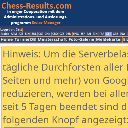
Logged on: Gast
Arabic
ARM
AZE
BIH
BUL
CAT
CHN
CRO
CZE
DEN
ENG
ESP
FAI
FIN
FRA
GER
GRE
INA
I
Home
TurnierDB
Meisterschaft
Foto-Galerie
Meldekartei
El
Hinweis: Um die Serverbela
tägliche Durchforsten aller 
Seiten und mehr) von Goog
reduzieren, werden bei alle
seit 5 Tagen beendet sind d
folgenden Knopf angezeigt