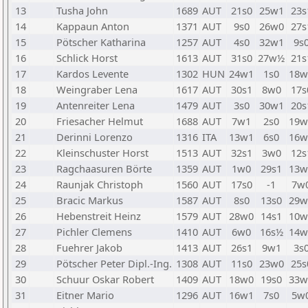
13
Tusha John
1689
AUT
21s0
25w1
23s
14
Kappaun Anton
1371
AUT
9s0
26w0
27s
15
Pötscher Katharina
1257
AUT
4s0
32w1
9s
16
Schlick Horst
1613
AUT
31s0
27w½
21s
17
Kardos Levente
1302
HUN
24w1
1s0
18w
18
Weingraber Lena
1617
AUT
30s1
8w0
17s
19
Antenreiter Lena
1479
AUT
3s0
30w1
20s
20
Friesacher Helmut
1688
AUT
7w1
2s0
19w
21
Derinni Lorenzo
1316
ITA
13w1
6s0
16w
22
Kleinschuster Horst
1513
AUT
32s1
3w0
12s
23
Ragchaasuren Börte
1359
AUT
1w0
29s1
13w
24
Raunjak Christoph
1560
AUT
17s0
-1
7w
25
Bracic Markus
1587
AUT
8s0
13s0
29w
26
Hebenstreit Heinz
1579
AUT
28w0
14s1
10w
27
Pichler Clemens
1410
AUT
6w0
16s½
14w
28
Fuehrer Jakob
1413
AUT
26s1
9w1
3s
29
Pötscher Peter Dipl.-Ing.
1308
AUT
11s0
23w0
25s
30
Schuur Oskar Robert
1409
AUT
18w0
19s0
33w
31
Eitner Mario
1296
AUT
16w1
7s0
5w