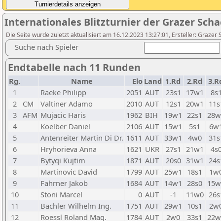
Internationales Blitzturnier der Grazer Sch
Die Seite wurde zuletzt aktualisiert am 16.12.2023 13:27:01, Ersteller: Graze
Suche nach Spieler
Endtabelle nach 11 Runden
Rg.
Name
Elo
Land
1.Rd
2.Rd
3.R
1
Raeke Philipp
2051
AUT
23s1
17w1
8s
2
CM
Valtiner Adamo
2010
AUT
12s1
20w1
11s
3
AFM
Mujacic Haris
1962
BIH
19w1
22s1
28w
4
Koelber Daniel
2106
AUT
15w1
5s1
6w
5
Antenreiter Martin Di Dr.
1611
AUT
33w1
4w0
31s
6
Hryhorieva Anna
1621
UKR
27s1
21w1
4s
7
Bytyqi Kujtim
1871
AUT
20s0
31w1
24s
8
Martinovic David
1799
AUT
25w1
18s1
1w
9
Fahrner Jakob
1684
AUT
14w1
28s0
15w
10
Stoni Marcel
0
AUT
-1
11w0
26s
11
Bachler Wilhelm Ing.
1751
AUT
29w1
10s1
2w
12
Roessl Roland Mag.
1784
AUT
2w0
33s1
22w