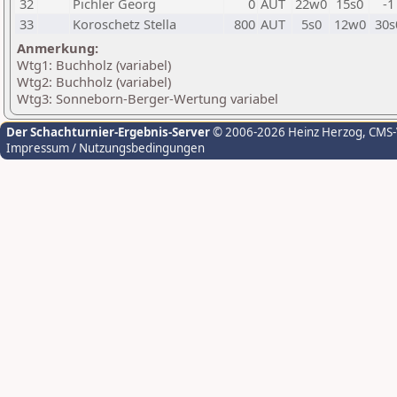
32
Pichler Georg
0
AUT
22w0
15s0
-1
33
Koroschetz Stella
800
AUT
5s0
12w0
30s
Anmerkung:
Wtg1: Buchholz (variabel)
Wtg2: Buchholz (variabel)
Wtg3: Sonneborn-Berger-Wertung variabel
Der Schachturnier-Ergebnis-Server
© 2006-2026 Heinz Herzog
, CMS
Impressum / Nutzungsbedingungen