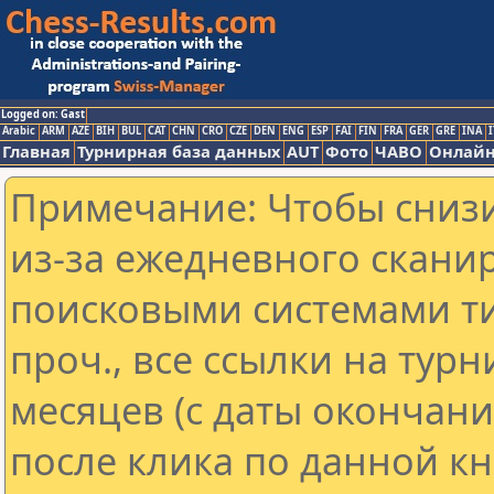
Logged on: Gast
Arabic
ARM
AZE
BIH
BUL
CAT
CHN
CRO
CZE
DEN
ENG
ESP
FAI
FIN
FRA
GER
GRE
INA
I
Главная
Турнирная база данных
AUT
Фото
ЧАВО
Онлайн
Примечание: Чтобы снизи
из-за ежедневного скани
поисковыми системами ти
проч., все ссылки на тур
месяцев (с даты окончан
после клика по данной кн