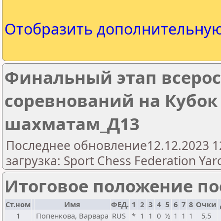
Отобразить дополнительну
Финальный этап всеро
соревнований на Кубок 
шахматам_Д13
Последнее обновление12.12.2023 1
загрузка: Sport Chess Federation Yaro
Итоговое положение пос
Ст.ном
Имя
ФЕД.
1
2
3
4
5
6
7
8
Очки
1
Попенкова, Варвара
RUS
*
1
1
0
½
1
1
1
5,5