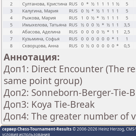
2
Султанова, Кристина
RUS
0
*
½
1
1
1
1
½
5
3
Калугина, Мария
RUS
0
½
*
½
1
1
1
1
5
4
Рыжова, Мария
RUS
1
0
½
*
½
1
1
1
5
5
Имыхелова, Татьяна
RUS
½
0
0
½
*
½
1
1
3,5
6
Абасова, Аделина
RUS
0
0
0
0
½
*
1
1
2,5
7
Кузьмина, Софья
RUS
0
0
0
0
0
0
*
1
1
8
Скворцова, Анна
RUS
0
½
0
0
0
0
0
*
0,5
Аннотация:
Доп1: Direct Encounter (The res
same point group)
Доп2: Sonneborn-Berger-Tie-Br
Доп3: Koya Tie-Break
Доп4: The greater number of vic
сервер Chess-Tournament-Results
© 2006-2026 Heinz Herzog
, CMS-
условия использования