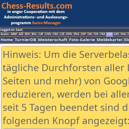
Logged on: Gast
Arabic
ARM
AZE
BIH
BUL
CAT
CHN
CRO
CZE
DEN
ENG
ESP
FAI
FIN
FRA
GER
GRE
INA
I
Home
TurnierDB
Meisterschaft
Foto-Galerie
Meldekartei
El
Hinweis: Um die Serverbela
tägliche Durchforsten aller 
Seiten und mehr) von Goog
reduzieren, werden bei alle
seit 5 Tagen beendet sind d
folgenden Knopf angezeigt