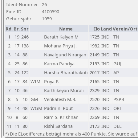
Ident-Nummer
26
Fide-ID
4100590
Geburtsjahr
1959
Rd.
Br.
Snr
Name
Elo
Land
Verein/Ort
1
19
246
Barath Kalyan M
1725
IND
TN
2
17
138
Mohana Priya J.
1982
IND
TN
3
14
88
Navalgund Niranjan
2149
IND
TN
4
25
86
Karma Pandya
2153
IND
GUJ
5
24
122
Harsha Bharathakoti
2017
IND
AP
6
17
84
WIM
Priya P.
2165
IND
TN
7
10
46
Karthikeyan Murali
2329
IND
TN
8
5
10
GM
Venkatesh M.R.
2520
IND
PSPB
9
14
48
WGM
Padmini Rout
2326
IND
ORI
10
8
60
Ram S. Krishnan
2269
IND
TN
11
11
80
Rishi Sardana
2173
IND
DEL
*) Die ELodifferenz beträgt mehr als 400 Punkte. Sie wurde auf