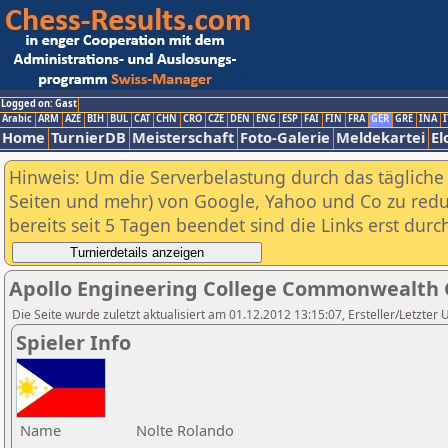
Logged on: Gast
Arabic
ARM
AZE
BIH
BUL
CAT
CHN
CRO
CZE
DEN
ENG
ESP
FAI
FIN
FRA
GER
GRE
INA
I
Home
TurnierDB
Meisterschaft
Foto-Galerie
Meldekartei
El
Hinweis: Um die Serverbelastung durch das tägliche D
Seiten und mehr) von Google, Yahoo und Co zu reduz
bereits seit 5 Tagen beendet sind die Links erst dur
Apollo Engineering College Commonwealth 
Die Seite wurde zuletzt aktualisiert am 01.12.2012 13:15:07, Ersteller/Letzter 
Spieler Info
Name
Nolte Rolando