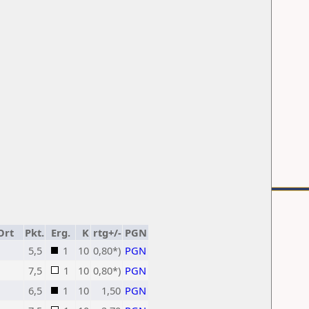
Ort
Pkt.
Erg.
K
rtg+/-
PGN
5,5
1
10
0,80*)
PGN
7,5
1
10
0,80*)
PGN
6,5
1
10
1,50
PGN