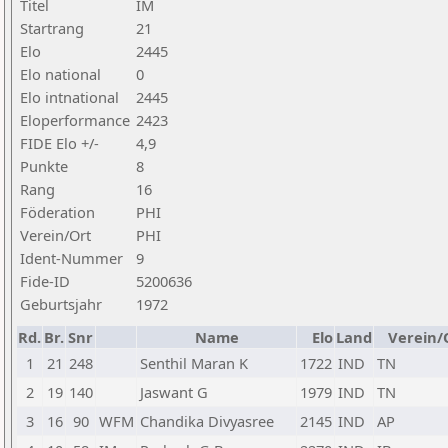
Titel
IM
Startrang
21
Elo
2445
Elo national
0
Elo intnational
2445
Eloperformance
2423
FIDE Elo +/-
4,9
Punkte
8
Rang
16
Föderation
PHI
Verein/Ort
PHI
Ident-Nummer
9
Fide-ID
5200636
Geburtsjahr
1972
Rd.
Br.
Snr
Name
Elo
Land
Verein/
1
21
248
Senthil Maran K
1722
IND
TN
2
19
140
Jaswant G
1979
IND
TN
3
16
90
WFM
Chandika Divyasree
2145
IND
AP