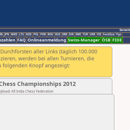
Servert
TA
JPN
MKD
LTU
NED
POL
POR
ROU
RUS
SRB
SVK
SWE
TUR
UKR
VIE
FontSize:11pt
ozahlen
FAQ
Onlineanmeldung
Swiss-Manager
ÖSB
FIDE
urchforsten aller Links (täglich 100.000
ieren, werden bei allen Turnieren, die
ch folgenden Knopf angezeigt:
Chess Championships 2012
Upload: All India Chess Federation