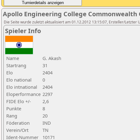
Apollo Engineering College Commonwealth 
Die Seite wurde zuletzt aktualisiert am 01.12.2012 13:15:07, Ersteller/Letzter 
Spieler Info
Name
G. Akash
Startrang
31
Elo
2404
Elo national
0
Elo intnational
2404
Eloperformance
2297
FIDE Elo +/-
2,6
Punkte
8
Rang
20
Föderation
IND
Verein/Ort
TN
Ident-Nummer
10171