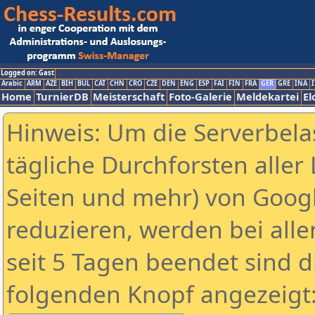
Logged on: Gast
Arabic
ARM
AZE
BIH
BUL
CAT
CHN
CRO
CZE
DEN
ENG
ESP
FAI
FIN
FRA
GER
GRE
INA
I
Home
TurnierDB
Meisterschaft
Foto-Galerie
Meldekartei
El
Hinweis: Um die Serverbela
tägliche Durchforsten aller 
Seiten und mehr) von Goog
reduzieren, werden bei alle
seit 5 Tagen beendet sind d
folgenden Knopf angezeigt