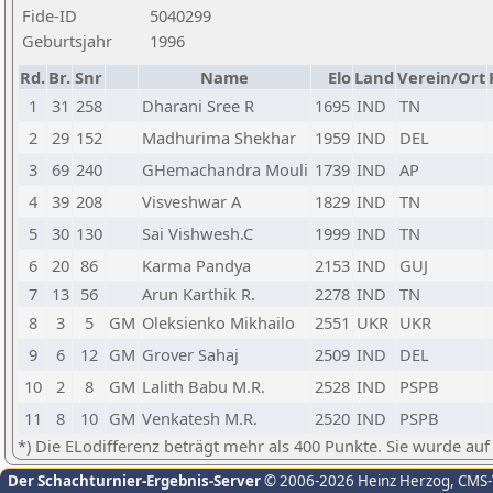
Fide-ID
5040299
Geburtsjahr
1996
Rd.
Br.
Snr
Name
Elo
Land
Verein/Ort
1
31
258
Dharani Sree R
1695
IND
TN
2
29
152
Madhurima Shekhar
1959
IND
DEL
3
69
240
GHemachandra Mouli
1739
IND
AP
4
39
208
Visveshwar A
1829
IND
TN
5
30
130
Sai Vishwesh.C
1999
IND
TN
6
20
86
Karma Pandya
2153
IND
GUJ
7
13
56
Arun Karthik R.
2278
IND
TN
8
3
5
GM
Oleksienko Mikhailo
2551
UKR
UKR
9
6
12
GM
Grover Sahaj
2509
IND
DEL
10
2
8
GM
Lalith Babu M.R.
2528
IND
PSPB
11
8
10
GM
Venkatesh M.R.
2520
IND
PSPB
*) Die ELodifferenz beträgt mehr als 400 Punkte. Sie wurde auf
Der Schachturnier-Ergebnis-Server
© 2006-2026 Heinz Herzog
, CMS