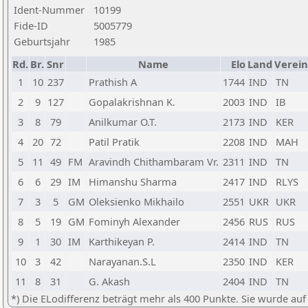
Ident-Nummer
10199
Fide-ID
5005779
Geburtsjahr
1985
Rd.
Br.
Snr
Name
Elo
Land
Verein
1
10
237
Prathish A
1744
IND
TN
2
9
127
Gopalakrishnan K.
2003
IND
IB
3
8
79
Anilkumar O.T.
2173
IND
KER
4
20
72
Patil Pratik
2208
IND
MAH
5
11
49
FM
Aravindh Chithambaram Vr.
2311
IND
TN
6
6
29
IM
Himanshu Sharma
2417
IND
RLYS
7
3
5
GM
Oleksienko Mikhailo
2551
UKR
UKR
8
5
19
GM
Fominyh Alexander
2456
RUS
RUS
9
1
30
IM
Karthikeyan P.
2414
IND
TN
10
3
42
Narayanan.S.L
2350
IND
KER
11
8
31
G. Akash
2404
IND
TN
*) Die ELodifferenz beträgt mehr als 400 Punkte. Sie wurde auf