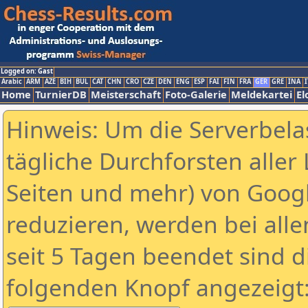
Logged on: Gast
Arabic
ARM
AZE
BIH
BUL
CAT
CHN
CRO
CZE
DEN
ENG
ESP
FAI
FIN
FRA
GER
GRE
INA
I
Home
TurnierDB
Meisterschaft
Foto-Galerie
Meldekartei
El
Hinweis: Um die Serverbela
tägliche Durchforsten aller 
Seiten und mehr) von Goog
reduzieren, werden bei alle
seit 5 Tagen beendet sind d
folgenden Knopf angezeigt