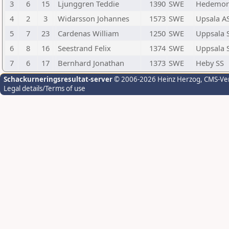
3
6
15
Ljunggren Teddie
1390
SWE
Hedemor
4
2
3
Widarsson Johannes
1573
SWE
Upsala A
5
7
23
Cardenas William
1250
SWE
Uppsala 
6
8
16
Seestrand Felix
1374
SWE
Uppsala 
7
6
17
Bernhard Jonathan
1373
SWE
Heby SS
Schackurneringsresultat-server
© 2006-2026 Heinz Herzog
, CMS-Ve
Legal details/Terms of use