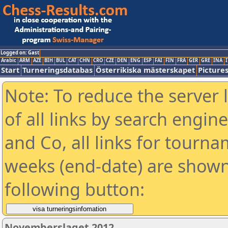
Logged on: Gast
Arabic
ARM
AZE
BIH
BUL
CAT
CHN
CRO
CZE
DEN
ENG
ESP
FAI
FIN
FRA
GER
GRE
INA
I
Start
Turneringsdatabas
Österrikiska mästerskapet
Picture
Note: To reduce the server 
of all links by search engin
and Co, all links for tourn
weeks (end-date) are shown 
following button:
Novemberslaget 2012