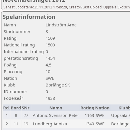
Senast uppdaterad25.11.2012 17:49:29, Creator/Last Upload: Uppsala Skolsch
Spelarinformation
Namn
Lindström Arne
Startnummer
8
Rating
1509
Nationell rating
1509
Internationell rating
0
prestationsrating
1454
Poäng
4,5
Placering
10
Nation
SWE
Klubb
Borlänge SK
ID-nummer
0
Födelseår
1938
Rd.
Bord
SNr
Namn
Rating
Nation
Klub
1
8
27
Antonic Svensson Peter
1163
SWE
Uppsala 
2
11
19
Lundberg Annika
1340
SWE
Borlänge