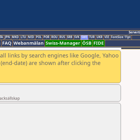
Servert
TA
JPN
MKD
LTU
NED
POL
POR
ROU
RUS
SRB
SVK
SWE
TUR
UKR
VIE
FontSize:11pt
s
FAQ
Webanmälan
Swiss-Manager
ÖSB
FIDE
all links by search engines like Google, Yahoo
(end-date) are shown after clicking the
acksällskap