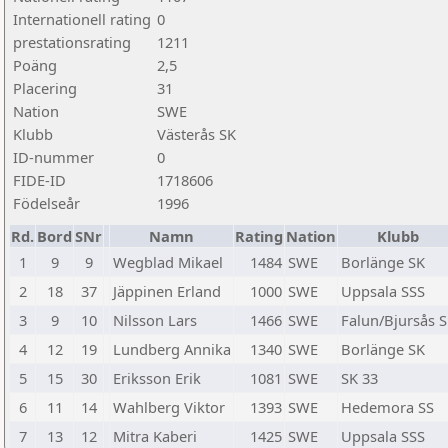
Internationell rating
0
prestationsrating
1211
Poäng
2,5
Placering
31
Nation
SWE
Klubb
Västerås SK
ID-nummer
0
FIDE-ID
1718606
Födelseår
1996
Rd.
Bord
SNr
Namn
Rating
Nation
Klubb
1
9
9
Wegblad Mikael
1484
SWE
Borlänge SK
2
18
37
Jäppinen Erland
1000
SWE
Uppsala SSS
3
9
10
Nilsson Lars
1466
SWE
Falun/Bjursås 
4
12
19
Lundberg Annika
1340
SWE
Borlänge SK
5
15
30
Eriksson Erik
1081
SWE
SK 33
6
11
14
Wahlberg Viktor
1393
SWE
Hedemora SS
7
13
12
Mitra Kaberi
1425
SWE
Uppsala SSS