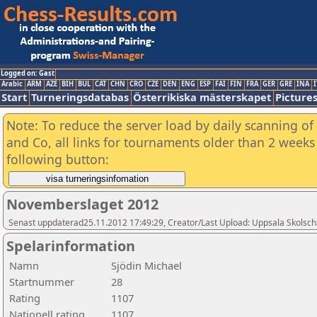
Logged on: Gast
Arabic
ARM
AZE
BIH
BUL
CAT
CHN
CRO
CZE
DEN
ENG
ESP
FAI
FIN
FRA
GER
GRE
INA
I
Start
Turneringsdatabas
Österrikiska mästerskapet
Picture
Note: To reduce the server load by daily scanning of 
and Co, all links for tournaments older than 2 weeks 
following button:
Novemberslaget 2012
Senast uppdaterad25.11.2012 17:49:29, Creator/Last Upload: Uppsala Skolsch
Spelarinformation
Namn
Sjödin Michael
Startnummer
28
Rating
1107
Nationell rating
1107