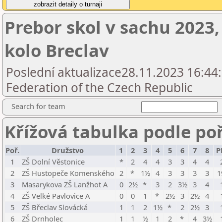
Prebor skol v sachu 2023,
kolo Breclav
Poslední aktualizace28.11.2023 16:44
Federation of the Czech Republic
Search for team
Křížová tabulka podle po
Poř.
Družstvo
1
2
3
4
5
6
7
8
P
1
ZŠ Dolní Věstonice
*
2
4
4
3
3
4
4
2
ZŠ Hustopeče Komenského
2
*
1½
4
3
3
3
3
1
3
Masarykova ZŠ Lanžhot A
0
2½
*
3
2
3½
3
4
4
ZŠ Velké Pavlovice A
0
0
1
*
2½
3
2½
4
5
ZŠ Břeclav Slovácká
1
1
2
1½
*
2
2½
3
6
ZŠ Drnholec
1
1
½
1
2
*
4
3½