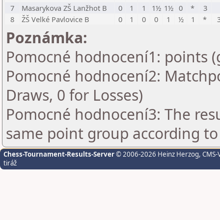
7
Masarykova ZŠ Lanžhot B
0
1
1
1½
1½
0
*
3
8
ŽŠ Velké Pavlovice B
0
1
0
0
1
½
1
*
Poznámka:
Pomocné hodnocení1: points (
Pomocné hodnocení2: Matchpoin
Draws, 0 for Losses)
Pomocné hodnocení3: The resul
same point group according to
Chess-Tournament-Results-Server
© 2006-2026 Heinz Herzog
, CMS-
tiráž