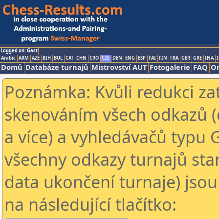
Logged on: Gast
Arabic
ARM
AZE
BIH
BUL
CAT
CHN
CRO
CZE
DEN
ENG
ESP
FAI
FIN
FRA
GER
GRE
INA
I
Domů
Databáze turnajů
Mistrovství AUT
Fotogalerie
FAQ
On
Poznámka: Kvůli redukci za
skenováním všech odkazů (
a více) a vyhledávačů typu 
všechny odkazy turnajů star
data ukončení turnaje) jsou
na následující tlačítko: