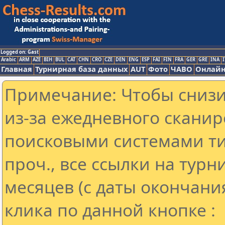
Logged on: Gast
Arabic
ARM
AZE
BIH
BUL
CAT
CHN
CRO
CZE
DEN
ENG
ESP
FAI
FIN
FRA
GER
GRE
INA
I
Главная
Турнирная база данных
AUT
Фото
ЧАВО
Онлайн
Примечание: Чтобы снизит
из-за ежедневного сканир
поисковыми системами ти
проч., все ссылки на тур
месяцев (с даты окончани
клика по данной кнопке :