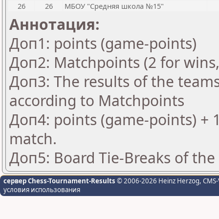
26
26
МБОУ "Средняя школа №15"
Аннотация:
Доп1: points (game-points)
Доп2: Matchpoints (2 for wins,
Доп3: The results of the team
according to Matchpoints
Доп4: points (game-points) + 
match.
Доп5: Board Tie-Breaks of th
сервер Chess-Tournament-Results
© 2006-2026 Heinz Herzog
, CMS-
условия использования