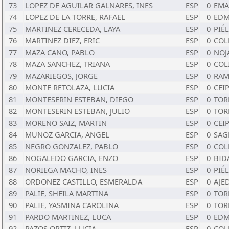
73
LOPEZ DE AGUILAR GALNARES, INES
ESP
0
EMA
74
LOPEZ DE LA TORRE, RAFAEL
ESP
0
EDM
75
MARTINEZ CERECEDA, LAYA
ESP
0
PIÉ
76
MARTINEZ DIEZ, ERIC
ESP
0
COL
77
MAZA CANO, PABLO
ESP
0
NOJ
78
MAZA SANCHEZ, TRIANA
ESP
0
COL
79
MAZARIEGOS, JORGE
ESP
0
RAM
80
MONTE RETOLAZA, LUCIA
ESP
0
CEI
81
MONTESERIN ESTEBAN, DIEGO
ESP
0
TOR
82
MONTESERIN ESTEBAN, JULIO
ESP
0
TOR
83
MORENO SAIZ, MARTIN
ESP
0
CEI
84
MUNOZ GARCIA, ANGEL
ESP
0
SAG
85
NEGRO GONZALEZ, PABLO
ESP
0
COL
86
NOGALEDO GARCIA, ENZO
ESP
0
BID
87
NORIEGA MACHO, INES
ESP
0
PIÉ
88
ORDONEZ CASTILLO, ESMERALDA
ESP
0
AJE
89
PALIE, SHEILA MARTINA
ESP
0
TOR
90
PALIE, YASMINA CAROLINA
ESP
0
TOR
91
PARDO MARTINEZ, LUCA
ESP
0
EDM
92
PAZOS ORTIZ, LUCIA
ESP
0
COL