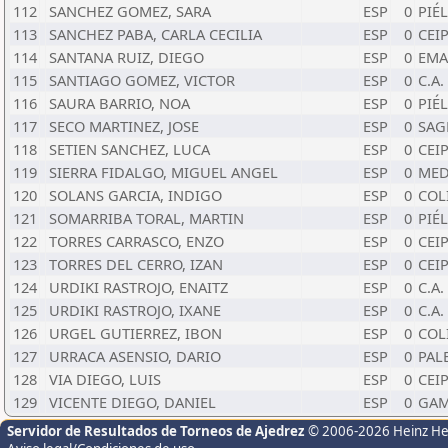
112
SANCHEZ GOMEZ, SARA
ESP
0
PIÉ
113
SANCHEZ PABA, CARLA CECILIA
ESP
0
CEI
114
SANTANA RUIZ, DIEGO
ESP
0
EMA
115
SANTIAGO GOMEZ, VICTOR
ESP
0
C.A
116
SAURA BARRIO, NOA
ESP
0
PIÉ
117
SECO MARTINEZ, JOSE
ESP
0
SAG
118
SETIEN SANCHEZ, LUCA
ESP
0
CEI
119
SIERRA FIDALGO, MIGUEL ANGEL
ESP
0
MED
120
SOLANS GARCIA, INDIGO
ESP
0
COL
121
SOMARRIBA TORAL, MARTIN
ESP
0
PIÉ
122
TORRES CARRASCO, ENZO
ESP
0
CEI
123
TORRES DEL CERRO, IZAN
ESP
0
CEI
124
URDIKI RASTROJO, ENAITZ
ESP
0
C.A
125
URDIKI RASTROJO, IXANE
ESP
0
C.A
126
URGEL GUTIERREZ, IBON
ESP
0
COL
127
URRACA ASENSIO, DARIO
ESP
0
PAL
128
VIA DIEGO, LUIS
ESP
0
CEI
129
VICENTE DIEGO, DANIEL
ESP
0
GAM
Servidor de Resultados de Torneos de Ajedrez
© 2006-2026 Heinz H