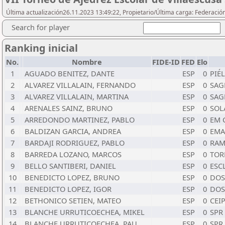
Última actualización26.11.2023 13:49:22, Propietario/Última carga: Federació
Search for player
Ranking inicial
No.
Nombre
FIDE-ID
FED
Elo
1
AGUADO BENITEZ, DANTE
ESP
0
PIÉ
2
ALVAREZ VILLALAIN, FERNANDO
ESP
0
SAG
3
ALVAREZ VILLALAIN, MARTINA
ESP
0
SAG
4
ARENALES SAINZ, BRUNO
ESP
0
SOL
5
ARREDONDO MARTINEZ, PABLO
ESP
0
EM 
6
BALDIZAN GARCIA, ANDREA
ESP
0
EMA
7
BARDAJI RODRIGUEZ, PABLO
ESP
0
RAM
8
BARREDA LOZANO, MARCOS
ESP
0
TOR
9
BELLO SANTIBERI, DANIEL
ESP
0
ESC
10
BENEDICTO LOPEZ, BRUNO
ESP
0
DOS
11
BENEDICTO LOPEZ, IGOR
ESP
0
DOS
12
BETHONICO SETIEN, MATEO
ESP
0
CEI
13
BLANCHE URRUTICOECHEA, MIKEL
ESP
0
SPR
14
BLANCHE URRUTICOECHEA, PAU
ESP
0
SPR