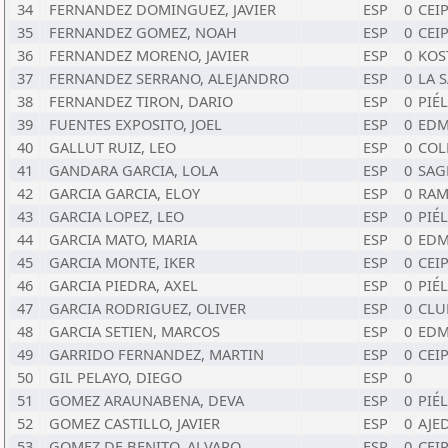
34
FERNANDEZ DOMINGUEZ, JAVIER
ESP
0
CEI
35
FERNANDEZ GOMEZ, NOAH
ESP
0
CEI
36
FERNANDEZ MORENO, JAVIER
ESP
0
KOS
37
FERNANDEZ SERRANO, ALEJANDRO
ESP
0
LA 
38
FERNANDEZ TIRON, DARIO
ESP
0
PIÉ
39
FUENTES EXPOSITO, JOEL
ESP
0
EDM
40
GALLUT RUIZ, LEO
ESP
0
COL
41
GANDARA GARCIA, LOLA
ESP
0
SAG
42
GARCIA GARCIA, ELOY
ESP
0
RAM
43
GARCIA LOPEZ, LEO
ESP
0
PIÉ
44
GARCIA MATO, MARIA
ESP
0
EDM
45
GARCIA MONTE, IKER
ESP
0
CEI
46
GARCIA PIEDRA, AXEL
ESP
0
PIÉ
47
GARCIA RODRIGUEZ, OLIVER
ESP
0
CLU
48
GARCIA SETIEN, MARCOS
ESP
0
EDM
49
GARRIDO FERNANDEZ, MARTIN
ESP
0
CEI
50
GIL PELAYO, DIEGO
ESP
0
51
GOMEZ ARAUNABENA, DEVA
ESP
0
PIÉ
52
GOMEZ CASTILLO, JAVIER
ESP
0
AJE
53
GOMEZ DE BENITO, ALVARO
ESP
0
CEI