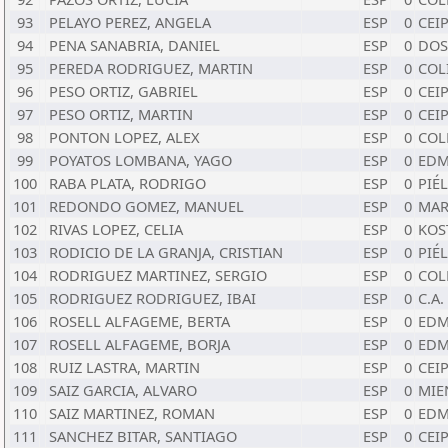
93
PELAYO PEREZ, ANGELA
ESP
0
CEI
94
PENA SANABRIA, DANIEL
ESP
0
DOS
95
PEREDA RODRIGUEZ, MARTIN
ESP
0
COL
96
PESO ORTIZ, GABRIEL
ESP
0
CEI
97
PESO ORTIZ, MARTIN
ESP
0
CEI
98
PONTON LOPEZ, ALEX
ESP
0
COL
99
POYATOS LOMBANA, YAGO
ESP
0
EDM
100
RABA PLATA, RODRIGO
ESP
0
PIÉ
101
REDONDO GOMEZ, MANUEL
ESP
0
MAR
102
RIVAS LOPEZ, CELIA
ESP
0
KOS
103
RODICIO DE LA GRANJA, CRISTIAN
ESP
0
PIÉ
104
RODRIGUEZ MARTINEZ, SERGIO
ESP
0
COL
105
RODRIGUEZ RODRIGUEZ, IBAI
ESP
0
C.A
106
ROSELL ALFAGEME, BERTA
ESP
0
EDM
107
ROSELL ALFAGEME, BORJA
ESP
0
EDM
108
RUIZ LASTRA, MARTIN
ESP
0
CEI
109
SAIZ GARCIA, ALVARO
ESP
0
MIE
110
SAIZ MARTINEZ, ROMAN
ESP
0
EDM
111
SANCHEZ BITAR, SANTIAGO
ESP
0
CEI