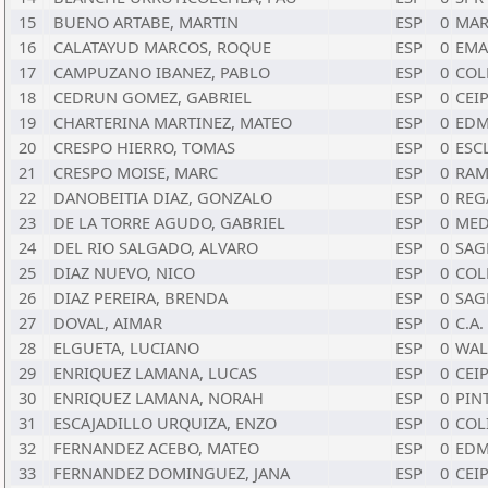
15
BUENO ARTABE, MARTIN
ESP
0
MAR
16
CALATAYUD MARCOS, ROQUE
ESP
0
EMA
17
CAMPUZANO IBANEZ, PABLO
ESP
0
COL
18
CEDRUN GOMEZ, GABRIEL
ESP
0
CEI
19
CHARTERINA MARTINEZ, MATEO
ESP
0
EDM
20
CRESPO HIERRO, TOMAS
ESP
0
ESC
21
CRESPO MOISE, MARC
ESP
0
RAM
22
DANOBEITIA DIAZ, GONZALO
ESP
0
REG
23
DE LA TORRE AGUDO, GABRIEL
ESP
0
MED
24
DEL RIO SALGADO, ALVARO
ESP
0
SAG
25
DIAZ NUEVO, NICO
ESP
0
COL
26
DIAZ PEREIRA, BRENDA
ESP
0
SAG
27
DOVAL, AIMAR
ESP
0
C.A
28
ELGUETA, LUCIANO
ESP
0
WAL
29
ENRIQUEZ LAMANA, LUCAS
ESP
0
CEI
30
ENRIQUEZ LAMANA, NORAH
ESP
0
PIN
31
ESCAJADILLO URQUIZA, ENZO
ESP
0
COL
32
FERNANDEZ ACEBO, MATEO
ESP
0
EDM
33
FERNANDEZ DOMINGUEZ, JANA
ESP
0
CEI