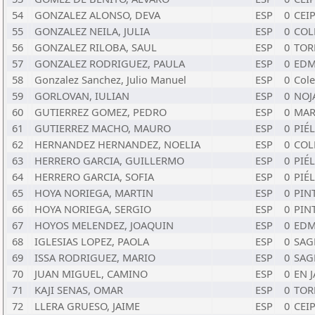
54
GONZALEZ ALONSO, DEVA
ESP
0
CEI
55
GONZALEZ NEILA, JULIA
ESP
0
COL
56
GONZALEZ RILOBA, SAUL
ESP
0
TOR
57
GONZALEZ RODRIGUEZ, PAULA
ESP
0
EDM
58
Gonzalez Sanchez, Julio Manuel
ESP
0
Cole
59
GORLOVAN, IULIAN
ESP
0
NOJ
60
GUTIERREZ GOMEZ, PEDRO
ESP
0
MAR
61
GUTIERREZ MACHO, MAURO
ESP
0
PIÉ
62
HERNANDEZ HERNANDEZ, NOELIA
ESP
0
COL
63
HERRERO GARCIA, GUILLERMO
ESP
0
PIÉ
64
HERRERO GARCIA, SOFIA
ESP
0
PIÉ
65
HOYA NORIEGA, MARTIN
ESP
0
PIN
66
HOYA NORIEGA, SERGIO
ESP
0
PIN
67
HOYOS MELENDEZ, JOAQUIN
ESP
0
EDM
68
IGLESIAS LOPEZ, PAOLA
ESP
0
SAG
69
ISSA RODRIGUEZ, MARIO
ESP
0
SAG
70
JUAN MIGUEL, CAMINO
ESP
0
EN 
71
KAJI SENAS, OMAR
ESP
0
TOR
72
LLERA GRUESO, JAIME
ESP
0
CEI