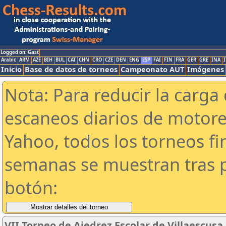
Logged on: Gast
Arabic
ARM
AZE
BIH
BUL
CAT
CHN
CRO
CZE
DEN
ENG
ESP
FAI
FIN
FRA
GER
GRE
INA
I
Inicio
Base de datos de torneos
Campeonato AUT
Imágenes
Nota: Para reducir la carga 
escaneos diarios de motor
Yahoo, todos los torneos f
semanas se muestran tras p
botón:
VII Torneo de Ajedrez Escolar de Villaescusa