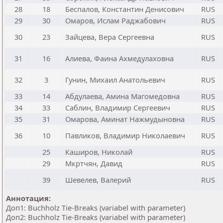
28
18
Беспалов, Константин Денисович
RUS
29
30
Омаров, Ислам Раджабович
RUS
30
23
Зайцева, Вера Сергеевна
RUS
31
16
Алиева, Фаина Ахмедулаховна
RUS
32
3
Гунин, Михаил Анатольевич
RUS
33
14
Абдулаева, Амина Магомедовна
RUS
34
33
Саблин, Владимир Сергеевич
RUS
35
31
Омарова, Аминат Нажмудыновна
RUS
36
10
Павликов, Владимир Николаевич
RUS
25
Каширов, Николай
RUS
29
Мкртчян, Давид
RUS
39
Шевелев, Валерий
RUS
Аннотация:
Доп1: Buchholz Tie-Breaks (variabel with parameter)
Доп2: Buchholz Tie-Breaks (variabel with parameter)