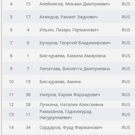
4
15
Алейников, Михаил Дмитриевич
RUS
5
17
Ахмедов, Рахмет Заурович
RUS
6
4
Ильин, Лазарь Германович
RUS
7
6
Кучеров, Георгий Владимирович
RUS
8
1
Бикчураева, Камила Амировна
RUS
9
7
Липатова, Виолетта Дмитриевна
RUS
10
19
Бикчураева, Амина
RUS
11
38
Умеров, Карим Фархадович
RUS
12
28
Лучкина, Наталия Алексеевна
RUS
Рамазанов, Гаджимурад
13
11
RUS
Насуруллаевич
14
34
Сардаров, Фуад Фарманович
RUS