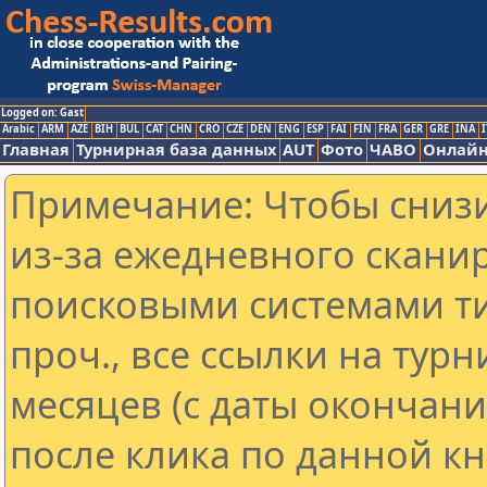
Logged on: Gast
Arabic
ARM
AZE
BIH
BUL
CAT
CHN
CRO
CZE
DEN
ENG
ESP
FAI
FIN
FRA
GER
GRE
INA
I
Главная
Турнирная база данных
AUT
Фото
ЧАВО
Онлайн
Примечание: Чтобы снизи
из-за ежедневного скани
поисковыми системами ти
проч., все ссылки на тур
месяцев (с даты окончан
после клика по данной кн