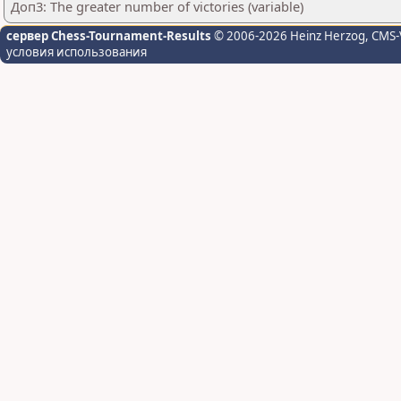
Доп3: The greater number of victories (variable)
сервер Chess-Tournament-Results
© 2006-2026 Heinz Herzog
, CMS-
условия использования