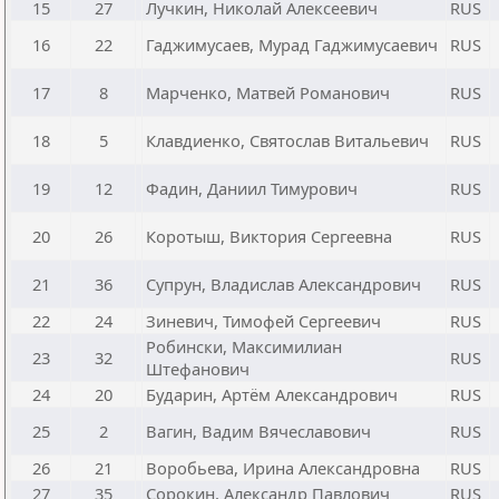
15
27
Лучкин, Николай Алексеевич
RUS
16
22
Гаджимусаев, Мурад Гаджимусаевич
RUS
17
8
Марченко, Матвей Романович
RUS
18
5
Клавдиенко, Святослав Витальевич
RUS
19
12
Фадин, Даниил Тимурович
RUS
20
26
Коротыш, Виктория Сергеевна
RUS
21
36
Супрун, Владислав Александрович
RUS
22
24
Зиневич, Тимофей Сергеевич
RUS
Робински, Максимилиан
23
32
RUS
Штефанович
24
20
Бударин, Артём Александрович
RUS
25
2
Вагин, Вадим Вячеславович
RUS
26
21
Воробьева, Ирина Александровна
RUS
27
35
Сорокин, Александр Павлович
RUS