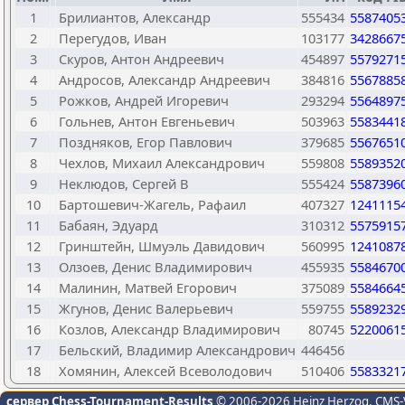
1
Брилиантов, Александр
555434
5587405
2
Перегудов, Иван
103177
3428667
3
Скуров, Антон Андреевич
454897
5579271
4
Андросов, Александр Андреевич
384816
5567885
5
Рожков, Андрей Игоревич
293294
5564897
6
Гольнев, Антон Евгеньевич
503963
5583441
7
Поздняков, Егор Павлович
379685
5567651
8
Чехлов, Михаил Александрович
559808
5589352
9
Неклюдов, Сергей В
555424
5587396
10
Бартошевич-Жагель, Рафаил
407327
1241115
11
Бабаян, Эдуард
310312
5575915
12
Гринштейн, Шмуэль Давидович
560995
1241087
13
Олзоев, Денис Владимирович
455935
5584670
14
Малинин, Матвей Егорович
375089
5584664
15
Жгунов, Денис Валерьевич
559755
5589232
16
Козлов, Александр Владимирович
80745
5220061
17
Бельский, Владимир Александрович
446456
18
Хомянин, Алексей Всеволодович
510406
5583321
сервер Chess-Tournament-Results
© 2006-2026 Heinz Herzog
, CMS-