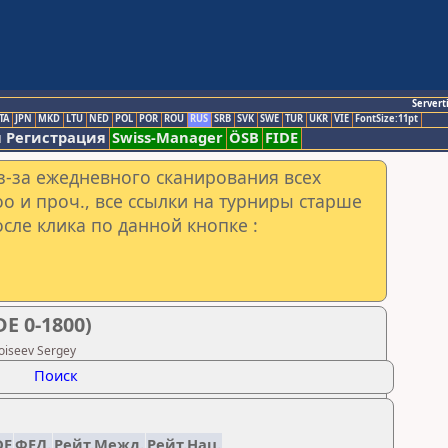
Servert
TA
JPN
MKD
LTU
NED
POL
POR
ROU
RUS
SRB
SVK
SWE
TUR
UKR
VIE
FontSize:11pt
 Регистрация
Swiss-Manager
ÖSB
FIDE
з-за ежедневного сканирования всех
o и проч., все ссылки на турниры старше
сле клика по данной кнопке :
E 0-1800)
oiseev Sergey
Поиск
DE
ФЕД.
Рейт.Межд.
Рейт.Нац.