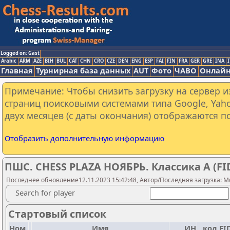
Logged on: Gast
Arabic
ARM
AZE
BIH
BUL
CAT
CHN
CRO
CZE
DEN
ENG
ESP
FAI
FIN
FRA
GER
GRE
INA
I
Главная
Турнирная база данных
AUT
Фото
ЧАВО
Онлайн
Примечание: Чтобы снизить загрузку на сервер и
страниц поисковыми системами типа Google, Yaho
двух месяцев (с даты окончания) отображаются по
Отобразить дополнительную информацию
ПШС. CHESS PLAZA НОЯБРЬ. Классика А (FID
Последнее обновление12.11.2023 15:42:48, Автор/Последняя загрузка: M
Search for player
Стартовый список
Ном.
Имя
ИН
код FI