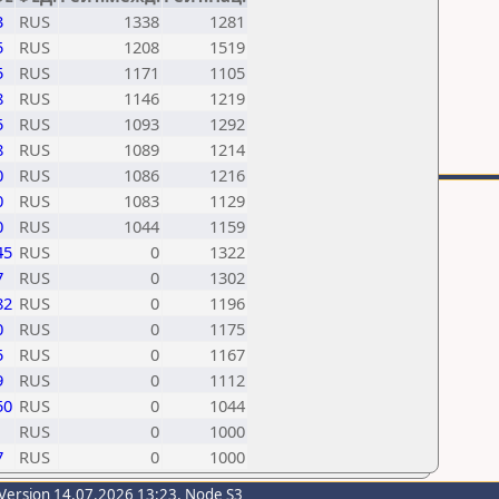
3
RUS
1338
1281
5
RUS
1208
1519
5
RUS
1171
1105
8
RUS
1146
1219
5
RUS
1093
1292
8
RUS
1089
1214
0
RUS
1086
1216
0
RUS
1083
1129
0
RUS
1044
1159
45
RUS
0
1322
7
RUS
0
1302
82
RUS
0
1196
0
RUS
0
1175
5
RUS
0
1167
9
RUS
0
1112
50
RUS
0
1044
RUS
0
1000
7
RUS
0
1000
Version 14.07.2026 13:23, Node S3