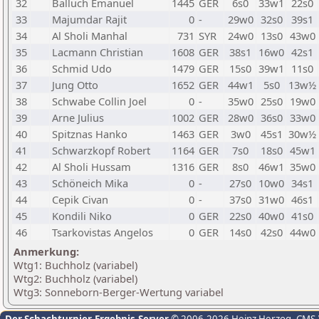
32
Balluch Emanuel
1445
GER
6s0
33w1
22s0
33
Majumdar Rajit
0
-
29w0
32s0
39s1
34
Al Sholi Manhal
731
SYR
24w0
13s0
43w0
35
Lacmann Christian
1608
GER
38s1
16w0
42s1
36
Schmid Udo
1479
GER
15s0
39w1
11s0
37
Jung Otto
1652
GER
44w1
5s0
13w½
38
Schwabe Collin Joel
0
-
35w0
25s0
19w0
39
Arne Julius
1002
GER
28w0
36s0
33w0
40
Spitznas Hanko
1463
GER
3w0
45s1
30w½
41
Schwarzkopf Robert
1164
GER
7s0
18s0
45w1
42
Al Sholi Hussam
1316
GER
8s0
46w1
35w0
43
Schöneich Mika
0
-
27s0
10w0
34s1
44
Cepik Civan
0
-
37s0
31w0
46s1
45
Kondili Niko
0
GER
22s0
40w0
41s0
46
Tsarkovistas Angelos
0
GER
14s0
42s0
44w0
Anmerkung:
Wtg1: Buchholz (variabel)
Wtg2: Buchholz (variabel)
Wtg3: Sonneborn-Berger-Wertung variabel