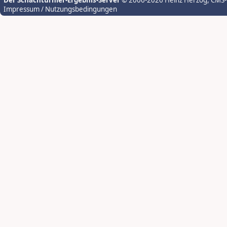
Der Schachturnier-Ergebnis-Server
© 2006-2026 Heinz Herzog
, CMS
Impressum / Nutzungsbedingungen