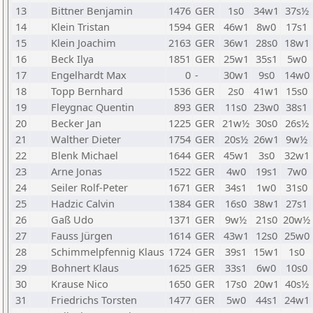
13
Bittner Benjamin
1476
GER
1s0
34w1
37s½
14
Klein Tristan
1594
GER
46w1
8w0
17s1
15
Klein Joachim
2163
GER
36w1
28s0
18w1
16
Beck Ilya
1851
GER
25w1
35s1
5w0
17
Engelhardt Max
0
-
30w1
9s0
14w0
18
Topp Bernhard
1536
GER
2s0
41w1
15s0
19
Fleygnac Quentin
893
GER
11s0
23w0
38s1
20
Becker Jan
1225
GER
21w½
30s0
26s½
21
Walther Dieter
1754
GER
20s½
26w1
9w½
22
Blenk Michael
1644
GER
45w1
3s0
32w1
23
Arne Jonas
1522
GER
4w0
19s1
7w0
24
Seiler Rolf-Peter
1671
GER
34s1
1w0
31s0
25
Hadzic Calvin
1384
GER
16s0
38w1
27s1
26
Gaß Udo
1371
GER
9w½
21s0
20w½
27
Fauss Jürgen
1614
GER
43w1
12s0
25w0
28
Schimmelpfennig Klaus
1724
GER
39s1
15w1
1s0
29
Bohnert Klaus
1625
GER
33s1
6w0
10s0
30
Krause Nico
1650
GER
17s0
20w1
40s½
31
Friedrichs Torsten
1477
GER
5w0
44s1
24w1