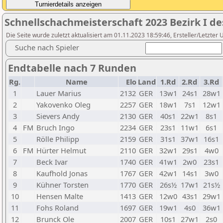
Schnellschachmeisterschaft 2023 Bezirk I d
Die Seite wurde zuletzt aktualisiert am 01.11.2023 18:59:46, Ersteller/Letzter
Suche nach Spieler
Endtabelle nach 7 Runden
Rg.
Name
Elo
Land
1.Rd
2.Rd
3.Rd
1
Lauer Marius
2132
GER
13w1
24s1
28w1
2
Yakovenko Oleg
2257
GER
18w1
7s1
12w1
3
Sievers Andy
2130
GER
40s1
22w1
8s1
4
FM
Bruch Ingo
2234
GER
23s1
11w1
6s1
5
Rölle Philipp
2159
GER
31s1
37w1
16s1
6
FM
Hürter Helmut
2110
GER
32w1
29s1
4w0
7
Beck Ivar
1740
GER
41w1
2w0
23s1
8
Kaufhold Jonas
1767
GER
42w1
14s1
3w0
9
Kühner Torsten
1770
GER
26s½
17w1
21s½
10
Hensen Malte
1413
GER
12w0
43s1
29w1
11
Fohs Roland
1697
GER
19w1
4s0
36w1
12
Brunck Ole
2007
GER
10s1
27w1
2s0