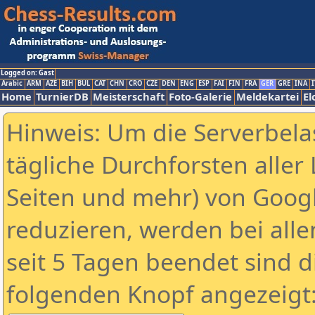
Logged on: Gast
Arabic
ARM
AZE
BIH
BUL
CAT
CHN
CRO
CZE
DEN
ENG
ESP
FAI
FIN
FRA
GER
GRE
INA
I
Home
TurnierDB
Meisterschaft
Foto-Galerie
Meldekartei
El
Hinweis: Um die Serverbela
tägliche Durchforsten aller 
Seiten und mehr) von Goog
reduzieren, werden bei alle
seit 5 Tagen beendet sind d
folgenden Knopf angezeigt