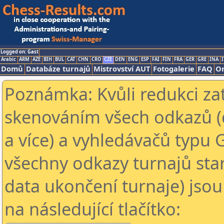
Logged on: Gast
Arabic
ARM
AZE
BIH
BUL
CAT
CHN
CRO
CZE
DEN
ENG
ESP
FAI
FIN
FRA
GER
GRE
INA
I
Domů
Databáze turnajů
Mistrovství AUT
Fotogalerie
FAQ
On
Poznámka: Kvůli redukci za
skenováním všech odkazů (
a více) a vyhledávačů typu 
všechny odkazy turnajů star
data ukončení turnaje) jsou
na následující tlačítko: