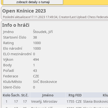
Open Knínice 2023
Poslední aktualizace17.11.2023 17:49:34, Creator/Last Upload: Chess Federati
Info o hráči
Jméno
Štoudek, Jiří
Startovní číslo
38
Rating
1000
Elo národní
1000
ELO mezinárodní
0
Výkon
494
Body
1
Pořadí
43
Federace
CZE
Klub/Město
SVČ Boskovice
Ident-číslo
0
Kolo
Šach.
St.č.
Jméno
Rtg
FED
Kl
1
17
17
Veselý, Miroslav
1755
CZE
Slavia Boskovi