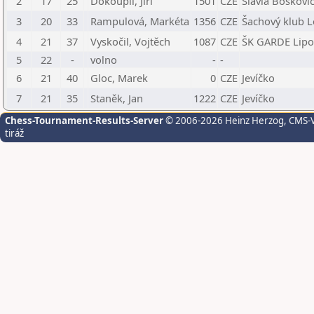
2
17
25
Dokoupil, Jiří
1501
CZE
Slavia Boskovi
3
20
33
Rampulová, Markéta
1356
CZE
Šachový klub L
4
21
37
Vyskočil, Vojtěch
1087
CZE
ŠK GARDE Lipo
5
22
-
volno
-
-
6
21
40
Gloc, Marek
0
CZE
Jevíčko
7
21
35
Staněk, Jan
1222
CZE
Jevíčko
Chess-Tournament-Results-Server
© 2006-2026 Heinz Herzog
, CMS-
tiráž