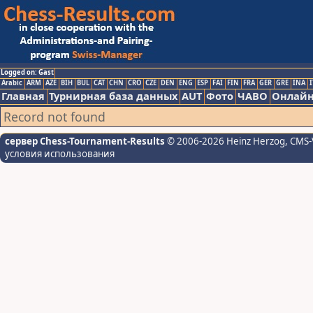
Logged on: Gast
Arabic
ARM
AZE
BIH
BUL
CAT
CHN
CRO
CZE
DEN
ENG
ESP
FAI
FIN
FRA
GER
GRE
INA
I
Главная
Турнирная база данных
AUT
Фото
ЧАВО
Онлайн
Record not found
сервер Chess-Tournament-Results
© 2006-2026 Heinz Herzog
, CMS-
условия использования