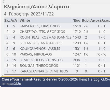
Κληρώσεις/Αποτελέσματα
4. Γύρος την 2023/11/22
Σκ.
Α/Α
White
Έλο
Βαθ.
Αποτέλεσ
1
5
SARSENTOS, DIMITRIOS
1518
2½
0 - 1
2
2
CHATZIPOLITIS, GEORGIOS
1712
2½
1 - 0
3
4
KOUNTRIAS, KOSMAS IOANNIS
1543
2
1 - 0
4
9
SEITANIDIS, ANASTASIOS
1299
1½
0 - 1
5
6
KOUKOUVINOS, VASILIS
1501
1½
1 - 0
6
10
PARSAS, NIKOLAOS
1247
1½
½ - ½
7
15
DIMOPOULOS, CHRISTOS
896
1
1 - 0
8
14
BOUGAS, THEODOROS
1121
1
0 - 1
9
17
KARAGIANNAKIS, DIMITRIOS
0
0
0 - 1
Chess-Tournament-Results-Server
© 2006-2026 Heinz Herzog
, CMS-
επικεφαλίδα