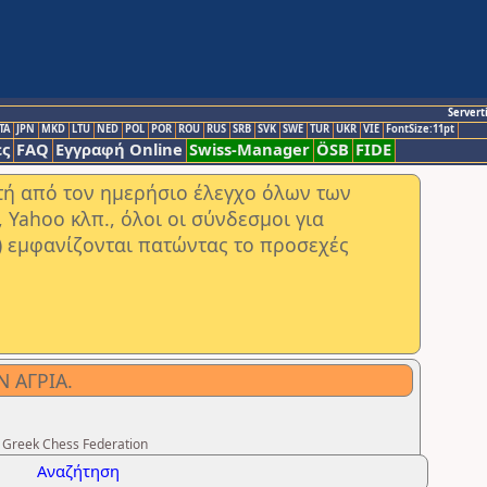
Servert
TA
JPN
MKD
LTU
NED
POL
POR
ROU
RUS
SRB
SVK
SWE
TUR
UKR
VIE
FontSize:11pt
ς
FAQ
Εγγραφή Online
Swiss-Manager
ÖSB
FIDE
στή από τον ημερήσιο έλεγχο όλων των
ahoo κλπ., όλοι οι σύνδεσμοι για
) εμφανίζονται πατώντας το προσεχές
 ΑΓΡΙΑ.
 Greek Chess Federation
Αναζήτηση