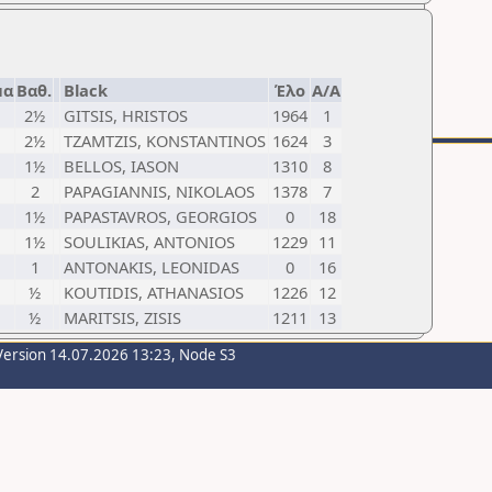
μα
Βαθ.
Black
Έλο
Α/Α
2½
GITSIS, HRISTOS
1964
1
2½
TZAMTZIS, KONSTANTINOS
1624
3
1½
BELLOS, IASON
1310
8
2
PAPAGIANNIS, NIKOLAOS
1378
7
1½
PAPASTAVROS, GEORGIOS
0
18
1½
SOULIKIAS, ANTONIOS
1229
11
1
ANTONAKIS, LEONIDAS
0
16
½
KOUTIDIS, ATHANASIOS
1226
12
½
MARITSIS, ZISIS
1211
13
Version 14.07.2026 13:23, Node S3