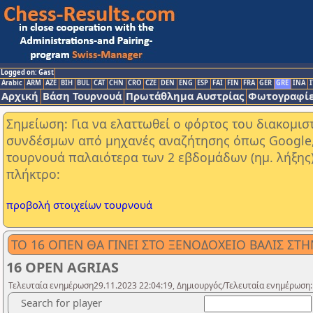
Logged on: Gast
Arabic
ARM
AZE
BIH
BUL
CAT
CHN
CRO
CZE
DEN
ENG
ESP
FAI
FIN
FRA
GER
GRE
INA
I
Αρχική
Βάση Τουρνουά
Πρωτάθλημα Αυστρίας
Φωτογραφίε
Σημείωση: Για να ελαττωθεί ο φόρτος του διακομι
συνδέσμων από μηχανές αναζήτησης όπως Google, Y
τουρνουά παλαιότερα των 2 εβδομάδων (ημ. λήξης
πλήκτρο:
προβολή στοιχείων τουρνουά
ΤΟ 16 ΟΠΕΝ ΘΑ ΓΙΝΕΙ ΣΤΟ ΞΕΝΟΔΟΧΕΙΟ ΒΑΛΙΣ ΣΤΗΝ
16 OPEN AGRIAS
Τελευταία ενημέρωση29.11.2023 22:04:19, Δημιουργός/Τελευταία ενημέρωση:
Search for player