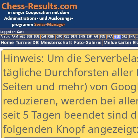
Logged on: Gast
Arabic
ARM
AZE
BIH
BUL
CAT
CHN
CRO
CZE
DEN
ENG
ESP
FAI
FIN
FRA
GER
GRE
INA
I
Home
TurnierDB
Meisterschaft
Foto-Galerie
Meldekartei
El
Hinweis: Um die Serverbela
tägliche Durchforsten aller 
Seiten und mehr) von Goog
reduzieren, werden bei alle
seit 5 Tagen beendet sind d
folgenden Knopf angezeigt