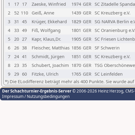
1
17
17
Zaeske, Winfried
1974
GER
SC Zitadelle Spanda
2
52
110
Geiß, Anne
1439
GER
SC Kreuzberg e.V.
3
31
45
Krüger, Ekkehard
1829
GER
SG NARVA Berlin e.V
4
33
49
Fiß, Wolfgang
1801
GER
SC Oranienburg e.V
5
20
27
Kapr, Klaus,Dr.
1905
GER
SC Friesen Lichtenb
6
26
38
Fleischer, Matthias
1856
GER
SF Schwerin
7
24
41
Schmidt, Jürgen
1851
GER
SC Kreuzberg e.V.
8
23
35
Schubert, Joachim
1870
GER
TSG Oberschönewei
9
29
60
Fitzke, Ulrich
1765
GER
SC Leinfelden
*) Die ELodifferenz beträgt mehr als 400 Punkte. Sie wurde auf
Der Schachturnier-Ergebnis-Server
© 2006-2026 Heinz Herzog
, CMS
Impressum / Nutzungsbedingungen