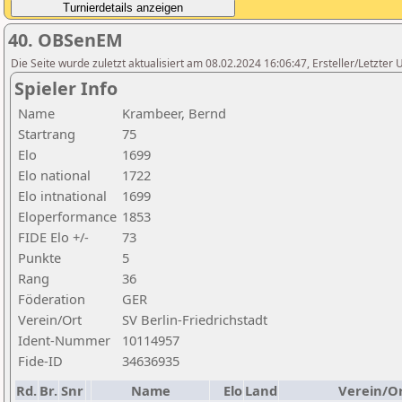
40. OBSenEM
Die Seite wurde zuletzt aktualisiert am 08.02.2024 16:06:47, Ersteller/Letzte
Spieler Info
Name
Krambeer, Bernd
Startrang
75
Elo
1699
Elo national
1722
Elo intnational
1699
Eloperformance
1853
FIDE Elo +/-
73
Punkte
5
Rang
36
Föderation
GER
Verein/Ort
SV Berlin-Friedrichstadt
Ident-Nummer
10114957
Fide-ID
34636935
Rd.
Br.
Snr
Name
Elo
Land
Verein/O