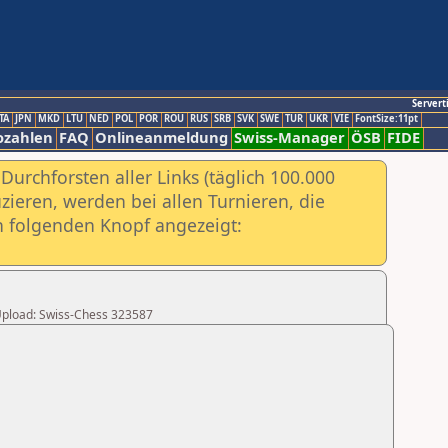
Servert
TA
JPN
MKD
LTU
NED
POL
POR
ROU
RUS
SRB
SVK
SWE
TUR
UKR
VIE
FontSize:11pt
ozahlen
FAQ
Onlineanmeldung
Swiss-Manager
ÖSB
FIDE
urchforsten aller Links (täglich 100.000
ieren, werden bei allen Turnieren, die
ch folgenden Knopf angezeigt:
r Upload: Swiss-Chess 323587