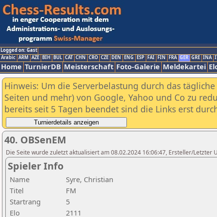
Logged on: Gast
Arabic
ARM
AZE
BIH
BUL
CAT
CHN
CRO
CZE
DEN
ENG
ESP
FAI
FIN
FRA
GER
GRE
INA
I
Home
TurnierDB
Meisterschaft
Foto-Galerie
Meldekartei
El
Hinweis: Um die Serverbelastung durch das tägliche D
Seiten und mehr) von Google, Yahoo und Co zu reduz
bereits seit 5 Tagen beendet sind die Links erst dur
40. OBSenEM
Die Seite wurde zuletzt aktualisiert am 08.02.2024 16:06:47, Ersteller/Letzte
Spieler Info
Name
Syre, Christian
Titel
FM
Startrang
5
Elo
2111