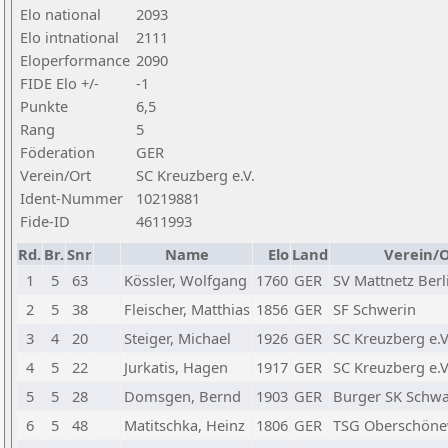
Elo national
2093
Elo intnational
2111
Eloperformance
2090
FIDE Elo +/-
-1
Punkte
6,5
Rang
5
Föderation
GER
Verein/Ort
SC Kreuzberg e.V.
Ident-Nummer
10219881
Fide-ID
4611993
Rd.
Br.
Snr
Name
Elo
Land
Verein/O
1
5
63
Kössler, Wolfgang
1760
GER
SV Mattnetz Berli
2
5
38
Fleischer, Matthias
1856
GER
SF Schwerin
3
4
20
Steiger, Michael
1926
GER
SC Kreuzberg e.V
4
5
22
Jurkatis, Hagen
1917
GER
SC Kreuzberg e.V
5
5
28
Domsgen, Bernd
1903
GER
Burger SK Schw
6
5
48
Matitschka, Heinz
1806
GER
TSG Oberschönew