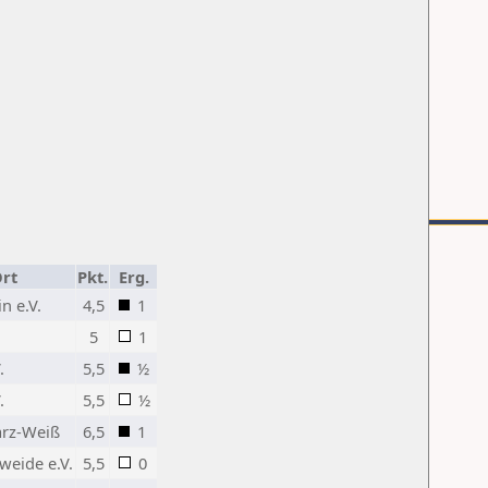
rt
Pkt.
Erg.
n e.V.
4,5
1
5
1
.
5,5
½
.
5,5
½
arz-Weiß
6,5
1
eide e.V.
5,5
0