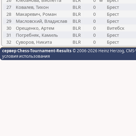
26
Клебанова, Виолетта
BLR
0
w
Брест
27
Ковалев, Тихон
BLR
0
Брест
28
Макаревич, Роман
BLR
0
Брест
29
Масловский, Владислав
BLR
0
Брест
30
Орещенко, Артем
BLR
0
Витебск
31
Погребняк, Камиль
BLR
0
Брест
32
Суворов, Никита
BLR
0
Брест
сервер Chess-Tournament-Results
© 2006-2026 Heinz Herzog
, CMS-
условия использования