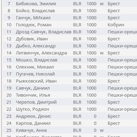
7
Бибикова, Эмилия
BLR
1000
w
Брест
8
Бойко, Владислав
BLR
1000
Брест
9
Ганчук, МИхаил
BLR
1000
Брест
10
Голодюк, Роман
BLR
1000
Кобрин
11
Дрозд-Савчук, Владислав
BLR
1000
Пешки-ореш
12
Дубовик, Иван
BLR
1000
Брест
13
Дыбко, Александр
BLR
1000
Пешки-ореш
14
Литвинчук, Александра
BLR
1000
w
Брест
15
Мошко, Владислав
BLR
1000
Пешки-ореш
16
Олехник, Михаил
BLR
1000
Пешки-ореш
17
Пугачев, Николай
BLR
1000
Пешки-ореш
18
Рыжковский, Иван
BLR
1000
Брест
19
Савчук, Даниил
BLR
1000
Пешки-ореш
20
Тивончик, Илья
BLR
1000
Пешки-ореш
21
Черепов, Дмитрий
BLR
1000
Брест
22
Шутко, Родион
BLR
1000
Пешки-ореш
23
Андреюк, Денис
BLR
0
Брест
24
Карпов, Даниил
BLR
0
Брест
25
Кивачук, Анна
BLR
0
w