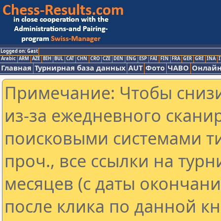
Logged on: Gast
Arabic
ARM
AZE
BIH
BUL
CAT
CHN
CRO
CZE
DEN
ENG
ESP
FAI
FIN
FRA
GER
GRE
INA
I
Главная
Турнирная база данных
AUT
Фото
ЧАВО
Онлайн
Примечание: Чтобы снизи
из-за ежедневного скани
поисковыми системами ти
проч., все ссылки на тур
месяцев (с даты окончан
после клика по данной кн