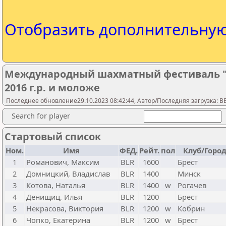
Отобразить дополнительну
Международный шахматный фестиваль "Ч
2016 г.р. и моложе
Последнее обновление29.10.2023 08:42:44, Автор/Последняя загрузка: 
Search for player
Стартовый список
Ном.
Имя
ФЕД.
Рейт.
пол
Клуб/Горо
1
Романович, Максим
BLR
1600
Брест
2
Домницкий, Владислав
BLR
1400
Минск
3
Котова, Наталья
BLR
1400
w
Рогачев
4
Денищиц, Илья
BLR
1200
Брест
5
Некрасова, Виктория
BLR
1200
w
Кобрин
6
Чопко, Екатерина
BLR
1200
w
Брест