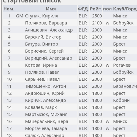
Стартовый список
Ном.
Имя
ФЕД.
Рейт.
пол
Клуб/Горо
1
GM
Ступак, Кирилл
BLR
2500
Минск
2
Полякова, Варвара
BLR
2100
w
Бобруйск
3
Алишевич, Александр
BLR
2000
Минск
4
Барский, Виктор
BLR
2000
Минск
5
Батура, Виктор
BLR
2000
Брест
6
Борисчик, Сергей
BLR
2000
Минск
7
Варицкий, Александр
BLR
2000
Брест
8
Котова, Ирина
BLR
2000
w
Рогачев
9
Поляков, Павел
BLR
2000
Бобруйск
10
Сарычев, Павел
BLR
2000
Брест
11
Тимошенко, Антон
BLR
2000
Баранови
12
Андрюшин, Юрий
BLR
1800
Брест
13
Кирчук, Александр
BLR
1800
Кобрин
14
Ковалев, Марк
BLR
1800
Брест
15
Мартысюк, Михаил
BLR
1800
Брест
16
Мацеральник, Вера
BLR
1800
w
Минск
17
Моргачева, Тамара
BLR
1800
w
Брест
18
Салюк, Александр
BLR
1800
Брест