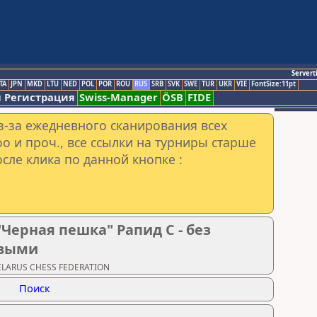
Servert
TA
JPN
MKD
LTU
NED
POL
POR
ROU
RUS
SRB
SVK
SWE
TUR
UKR
VIE
FontSize:11pt
 Регистрация
Swiss-Manager
ÖSB
FIDE
з-за ежедневного сканирования всех
o и проч., все ссылки на турниры старше
сле клика по данной кнопке :
ерная пешка" Рапид C - без
рвыми
BELARUS CHESS FEDERATION
Поиск