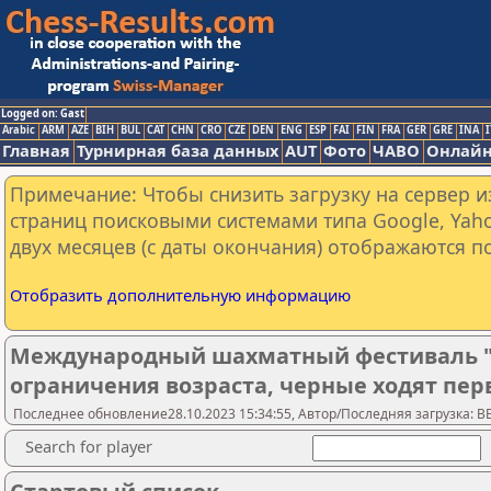
Logged on: Gast
Arabic
ARM
AZE
BIH
BUL
CAT
CHN
CRO
CZE
DEN
ENG
ESP
FAI
FIN
FRA
GER
GRE
INA
I
Главная
Турнирная база данных
AUT
Фото
ЧАВО
Онлайн
Примечание: Чтобы снизить загрузку на сервер и
страниц поисковыми системами типа Google, Yaho
двух месяцев (с даты окончания) отображаются по
Отобразить дополнительную информацию
Международный шахматный фестиваль "Ч
ограничения возраста, черные ходят пе
Последнее обновление28.10.2023 15:34:55, Автор/Последняя загрузка: 
Search for player