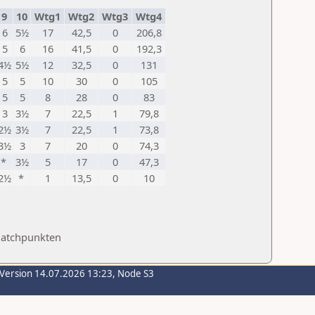
9
10
Wtg1
Wtg2
Wtg3
Wtg4
6
5½
17
42,5
0
206,8
5
6
16
41,5
0
192,3
4½
5½
12
32,5
0
131
5
5
10
30
0
105
5
5
8
28
0
83
3
3½
7
22,5
1
79,8
2½
3½
7
22,5
1
73,8
3½
3
7
20
0
74,3
*
3½
5
17
0
47,3
2½
*
1
13,5
0
10
Matchpunkten
-Version 14.07.2026 13:23, Node S3