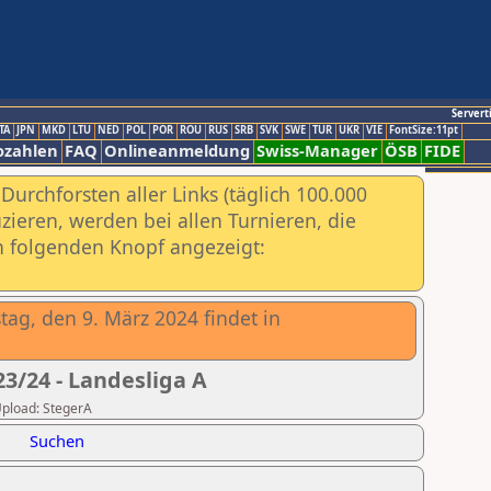
Servert
TA
JPN
MKD
LTU
NED
POL
POR
ROU
RUS
SRB
SVK
SWE
TUR
UKR
VIE
FontSize:11pt
ozahlen
FAQ
Onlineanmeldung
Swiss-Manager
ÖSB
FIDE
urchforsten aller Links (täglich 100.000
ieren, werden bei allen Turnieren, die
ch folgenden Knopf angezeigt:
tag, den 9. März 2024 findet in
3/24 - Landesliga A
 Upload: StegerA
Suchen