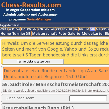
Logged on: Gast
Arabic
ARM
AZE
BIH
BUL
CAT
CHN
CRO
CZE
DEN
ENG
ESP
FAI
FIN
FRA
GER
GRE
INA
I
Home
TurnierDB
Meisterschaft
Foto-Galerie
Meldekartei
El
Hinweis: Um die Serverbelastung durch das tägliche D
Seiten und mehr) von Google, Yahoo und Co zu reduz
bereits seit 5 Tagen beendet sind die Links erst dur
Die zentrale letzte Runde der Landesliga A am Sams
Deutschnofen statt. Beginn ist 15.00 Uhr!
55. Südtiroler Mannschaftsmeisterschaft 202
Die Seite wurde zuletzt aktualisiert am 09.03.2024 20:05:42, Ersteller/Letzter
Suche nach Team
Kreuztabelle nach Rang (Pkt.)