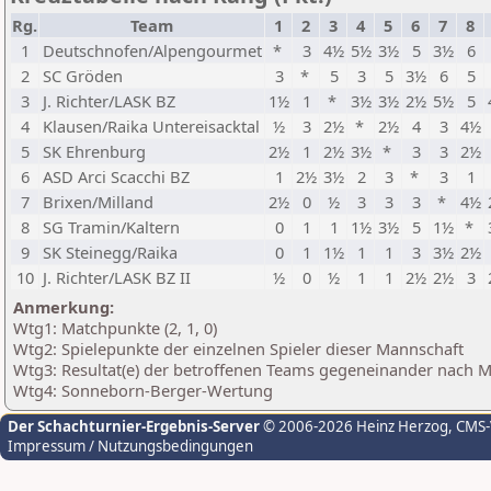
Rg.
Team
1
2
3
4
5
6
7
8
1
Deutschnofen/Alpengourmet
*
3
4½
5½
3½
5
3½
6
2
SC Gröden
3
*
5
3
5
3½
6
5
3
J. Richter/LASK BZ
1½
1
*
3½
3½
2½
5½
5
4
Klausen/Raika Untereisacktal
½
3
2½
*
2½
4
3
4½
5
SK Ehrenburg
2½
1
2½
3½
*
3
3
2½
6
ASD Arci Scacchi BZ
1
2½
3½
2
3
*
3
1
7
Brixen/Milland
2½
0
½
3
3
3
*
4½
8
SG Tramin/Kaltern
0
1
1
1½
3½
5
1½
*
9
SK Steinegg/Raika
0
1
1½
1
1
3
3½
2½
10
J. Richter/LASK BZ II
½
0
½
1
1
2½
2½
3
Anmerkung:
Wtg1: Matchpunkte (2, 1, 0)
Wtg2: Spielepunkte der einzelnen Spieler dieser Mannschaft
Wtg3: Resultat(e) der betroffenen Teams gegeneinander nach 
Wtg4: Sonneborn-Berger-Wertung
Der Schachturnier-Ergebnis-Server
© 2006-2026 Heinz Herzog
, CMS
Impressum / Nutzungsbedingungen