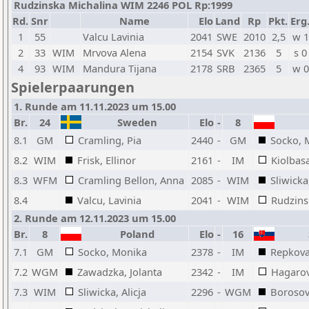
Rudzinska Michalina WIM 2246 POL Rp:1999
Rd.
Snr
Name
Elo
Land
Rp
Pkt.
Erg
1
55
Valcu Lavinia
2041
SWE
2010
2,5
w 1
2
33
WIM
Mrvova Alena
2154
SVK
2136
5
s 0
4
93
WIM
Mandura Tijana
2178
SRB
2365
5
w 0
Spielerpaarungen
1. Runde am 11.11.2023 um 15.00
Br.
24
Sweden
Elo
-
8
8.1
GM
Cramling, Pia
2440
-
GM
Socko, 
8.2
WIM
Frisk, Ellinor
2161
-
IM
Kiolbasa
8.3
WFM
Cramling Bellon, Anna
2085
-
WIM
Sliwicka,
8.4
Valcu, Lavinia
2041
-
WIM
Rudzins
2. Runde am 12.11.2023 um 15.00
Br.
8
Poland
Elo
-
16
S
7.1
GM
Socko, Monika
2378
-
IM
Repkova
7.2
WGM
Zawadzka, Jolanta
2342
-
IM
Hagarov
7.3
WIM
Sliwicka, Alicja
2296
-
WGM
Borosov