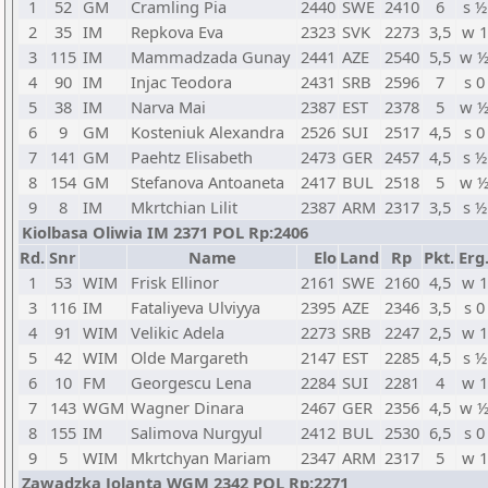
1
52
GM
Cramling Pia
2440
SWE
2410
6
s ½
2
35
IM
Repkova Eva
2323
SVK
2273
3,5
w 1
3
115
IM
Mammadzada Gunay
2441
AZE
2540
5,5
w 
4
90
IM
Injac Teodora
2431
SRB
2596
7
s 0
5
38
IM
Narva Mai
2387
EST
2378
5
w 
6
9
GM
Kosteniuk Alexandra
2526
SUI
2517
4,5
s 0
7
141
GM
Paehtz Elisabeth
2473
GER
2457
4,5
s ½
8
154
GM
Stefanova Antoaneta
2417
BUL
2518
5
w 
9
8
IM
Mkrtchian Lilit
2387
ARM
2317
3,5
s ½
Kiolbasa Oliwia IM 2371 POL Rp:2406
Rd.
Snr
Name
Elo
Land
Rp
Pkt.
Erg
1
53
WIM
Frisk Ellinor
2161
SWE
2160
4,5
w 1
3
116
IM
Fataliyeva Ulviyya
2395
AZE
2346
3,5
s 0
4
91
WIM
Velikic Adela
2273
SRB
2247
2,5
w 1
5
42
WIM
Olde Margareth
2147
EST
2285
4,5
s ½
6
10
FM
Georgescu Lena
2284
SUI
2281
4
w 1
7
143
WGM
Wagner Dinara
2467
GER
2356
4,5
w 
8
155
IM
Salimova Nurgyul
2412
BUL
2530
6,5
s 0
9
5
WIM
Mkrtchyan Mariam
2347
ARM
2317
5
w 1
Zawadzka Jolanta WGM 2342 POL Rp:2271