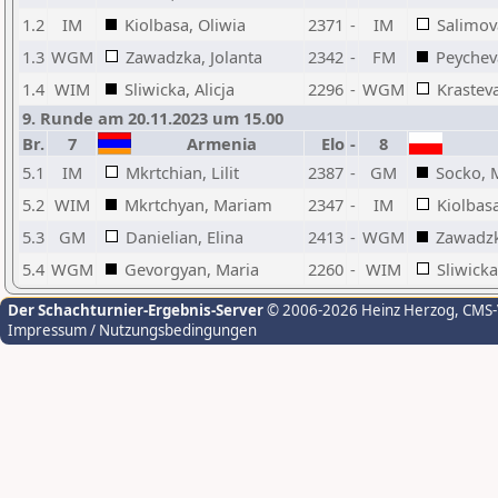
1.2
IM
Kiolbasa, Oliwia
2371
-
IM
Salimov
1.3
WGM
Zawadzka, Jolanta
2342
-
FM
Peychev
1.4
WIM
Sliwicka, Alicja
2296
-
WGM
Krastev
9. Runde am 20.11.2023 um 15.00
Br.
7
Armenia
Elo
-
8
5.1
IM
Mkrtchian, Lilit
2387
-
GM
Socko, 
5.2
WIM
Mkrtchyan, Mariam
2347
-
IM
Kiolbasa
5.3
GM
Danielian, Elina
2413
-
WGM
Zawadzk
5.4
WGM
Gevorgyan, Maria
2260
-
WIM
Sliwicka
Der Schachturnier-Ergebnis-Server
© 2006-2026 Heinz Herzog
, CMS
Impressum / Nutzungsbedingungen