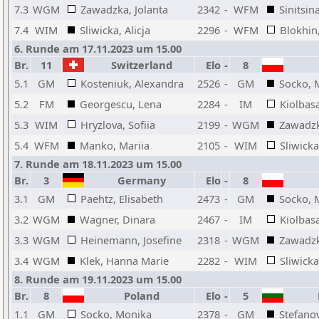
7.3
WGM
Zawadzka, Jolanta
2342
-
WFM
Sinitsin
7.4
WIM
Sliwicka, Alicja
2296
-
WFM
Blokhin,
6. Runde am 17.11.2023 um 15.00
Br.
11
Switzerland
Elo
-
8
5.1
GM
Kosteniuk, Alexandra
2526
-
GM
Socko, 
5.2
FM
Georgescu, Lena
2284
-
IM
Kiolbasa
5.3
WIM
Hryzlova, Sofiia
2199
-
WGM
Zawadzk
5.4
WFM
Manko, Mariia
2105
-
WIM
Sliwicka
7. Runde am 18.11.2023 um 15.00
Br.
3
Germany
Elo
-
8
3.1
GM
Paehtz, Elisabeth
2473
-
GM
Socko, 
3.2
WGM
Wagner, Dinara
2467
-
IM
Kiolbasa
3.3
WGM
Heinemann, Josefine
2318
-
WGM
Zawadzk
3.4
WGM
Klek, Hanna Marie
2282
-
WIM
Sliwicka
8. Runde am 19.11.2023 um 15.00
Br.
8
Poland
Elo
-
5
B
1.1
GM
Socko, Monika
2378
-
GM
Stefano