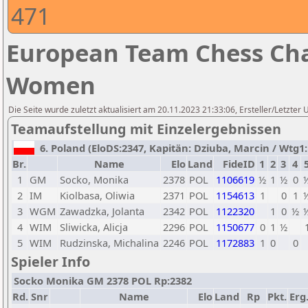
471
European Team Chess Cha
Women
Die Seite wurde zuletzt aktualisiert am 20.11.2023 21:33:06, Ersteller/Letzte
Teamaufstellung mit Einzelergebnissen
6. Poland (EloDS:2347, Kapitän: Dziuba, Marcin / Wtg1: 
Br.
Name
Elo
Land
FideID
1
2
3
4
1
GM
Socko, Monika
2378
POL
1106619
½
1
½
0
2
IM
Kiolbasa, Oliwia
2371
POL
1154613
1
0
1
3
WGM
Zawadzka, Jolanta
2342
POL
1122320
1
0
½
4
WIM
Sliwicka, Alicja
2296
POL
1150677
0
1
½
5
WIM
Rudzinska, Michalina
2246
POL
1172883
1
0
0
Spieler Info
Socko Monika GM 2378 POL Rp:2382
Rd.
Snr
Name
Elo
Land
Rp
Pkt.
Erg