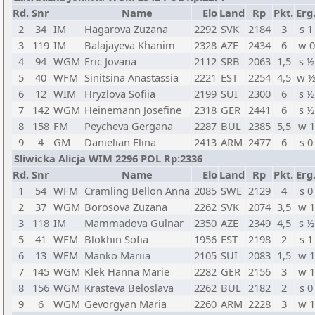
Rd.
Snr
Name
Elo
Land
Rp
Pkt.
Erg
2
34
IM
Hagarova Zuzana
2292
SVK
2184
3
s 1
3
119
IM
Balajayeva Khanim
2328
AZE
2434
6
w 0
4
94
WGM
Eric Jovana
2112
SRB
2063
1,5
s ½
5
40
WFM
Sinitsina Anastassia
2221
EST
2254
4,5
w 
6
12
WIM
Hryzlova Sofiia
2199
SUI
2300
6
s ½
7
142
WGM
Heinemann Josefine
2318
GER
2441
6
s ½
8
158
FM
Peycheva Gergana
2287
BUL
2385
5,5
w 1
9
4
GM
Danielian Elina
2413
ARM
2477
6
s 0
Sliwicka Alicja WIM 2296 POL Rp:2336
Rd.
Snr
Name
Elo
Land
Rp
Pkt.
Erg
1
54
WFM
Cramling Bellon Anna
2085
SWE
2129
4
s 0
2
37
WGM
Borosova Zuzana
2262
SVK
2074
3,5
w 1
3
118
IM
Mammadova Gulnar
2350
AZE
2349
4,5
s ½
5
41
WFM
Blokhin Sofia
1956
EST
2198
2
s 1
6
13
WFM
Manko Mariia
2105
SUI
2083
1,5
w 1
7
145
WGM
Klek Hanna Marie
2282
GER
2156
3
w 1
8
156
WGM
Krasteva Beloslava
2262
BUL
2182
2
s 0
9
6
WGM
Gevorgyan Maria
2260
ARM
2228
3
w 1