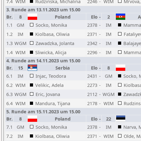
7.4
WIM
Rudzinska, Michalina
2246
-
WIM
Mrvova,
3. Runde am 13.11.2023 um 15.00
Br.
8
Poland
Elo
-
2
Az
1.1
GM
Socko, Monika
2378
-
IM
Mammad
1.2
IM
Kiolbasa, Oliwia
2371
-
IM
Fataliye
1.3
WGM
Zawadzka, Jolanta
2342
-
IM
Balajay
1.4
WIM
Sliwicka, Alicja
2296
-
IM
Mammad
4. Runde am 14.11.2023 um 15.00
Br.
15
Serbia
Elo
-
8
6.1
IM
Injac, Teodora
2431
-
GM
Socko, 
6.2
WIM
Velikic, Adela
2273
-
IM
Kiolbasa
6.3
WGM
Eric, Jovana
2112
-
WGM
Zawadzk
6.4
WIM
Mandura, Tijana
2178
-
WIM
Rudzins
5. Runde am 15.11.2023 um 15.00
Br.
8
Poland
Elo
-
22
7.1
GM
Socko, Monika
2378
-
IM
Narva, 
7.2
IM
Kiolbasa, Oliwia
2371
-
WIM
Olde, M