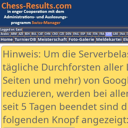
Logged on: Gast
Arabic
ARM
AZE
BIH
BUL
CAT
CHN
CRO
CZE
DEN
ENG
ESP
FAI
FIN
FRA
GER
GRE
INA
I
Home
TurnierDB
Meisterschaft
Foto-Galerie
Meldekartei
El
Hinweis: Um die Serverbela
tägliche Durchforsten aller 
Seiten und mehr) von Goog
reduzieren, werden bei alle
seit 5 Tagen beendet sind d
folgenden Knopf angezeigt