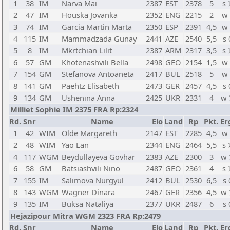
1
38
IM
Narva Mai
2387
EST
2378
5
s 
2
47
IM
Houska Jovanka
2352
ENG
2215
2
w 
3
74
IM
Garcia Martin Marta
2350
ESP
2391
4,5
w 
4
115
IM
Mammadzada Gunay
2441
AZE
2540
5,5
s 
5
8
IM
Mkrtchian Lilit
2387
ARM
2317
3,5
s 
6
57
GM
Khotenashvili Bella
2498
GEO
2154
1,5
w 
7
154
GM
Stefanova Antoaneta
2417
BUL
2518
5
w 
8
141
GM
Paehtz Elisabeth
2473
GER
2457
4,5
s 
9
134
GM
Ushenina Anna
2425
UKR
2331
4
w 
Milliet Sophie IM 2375 FRA Rp:2324
Rd.
Snr
Name
Elo
Land
Rp
Pkt.
Er
1
42
WIM
Olde Margareth
2147
EST
2285
4,5
w 
2
48
WIM
Yao Lan
2344
ENG
2464
5,5
s 
4
117
WGM
Beydullayeva Govhar
2383
AZE
2300
3
w 
6
58
GM
Batsiashvili Nino
2487
GEO
2361
4
s 
7
155
IM
Salimova Nurgyul
2412
BUL
2530
6,5
s 
8
143
WGM
Wagner Dinara
2467
GER
2356
4,5
w 
9
135
IM
Buksa Nataliya
2377
UKR
2487
6
s 
Hejazipour Mitra WGM 2323 FRA Rp:2479
Rd.
Snr
Name
Elo
Land
Rp
Pkt.
Er