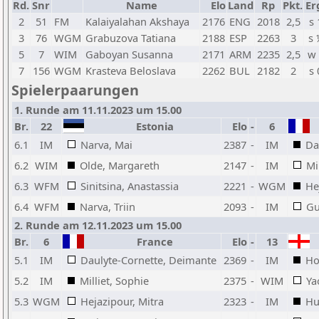
Rd.
Snr
Name
Elo
Land
Rp
Pkt.
Er
2
51
FM
Kalaiyalahan Akshaya
2176
ENG
2018
2,5
s 
3
76
WGM
Grabuzova Tatiana
2188
ESP
2263
3
s 
5
7
WIM
Gaboyan Susanna
2171
ARM
2235
2,5
w 
7
156
WGM
Krasteva Beloslava
2262
BUL
2182
2
s 
Spielerpaarungen
1. Runde am 11.11.2023 um 15.00
Br.
22
Estonia
Elo
-
6
6.1
IM
Narva, Mai
2387
-
IM
Da
6.2
WIM
Olde, Margareth
2147
-
IM
Mi
6.3
WFM
Sinitsina, Anastassia
2221
-
WGM
He
6.4
WFM
Narva, Triin
2093
-
IM
Gu
2. Runde am 12.11.2023 um 15.00
Br.
6
France
Elo
-
13
5.1
IM
Daulyte-Cornette, Deimante
2369
-
IM
Ho
5.2
IM
Milliet, Sophie
2375
-
WIM
Ya
5.3
WGM
Hejazipour, Mitra
2323
-
IM
Hu