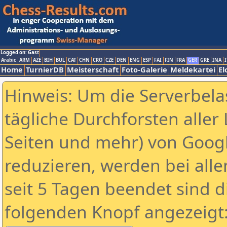
Logged on: Gast
Arabic
ARM
AZE
BIH
BUL
CAT
CHN
CRO
CZE
DEN
ENG
ESP
FAI
FIN
FRA
GER
GRE
INA
I
Home
TurnierDB
Meisterschaft
Foto-Galerie
Meldekartei
El
Hinweis: Um die Serverbela
tägliche Durchforsten aller 
Seiten und mehr) von Goog
reduzieren, werden bei alle
seit 5 Tagen beendet sind d
folgenden Knopf angezeigt