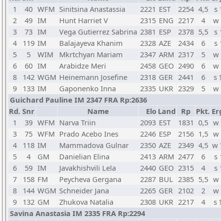
1
40
WFM
Sinitsina Anastassia
2221
EST
2254
4,5
s 
2
49
IM
Hunt Harriet V
2315
ENG
2217
4
w 
3
73
IM
Vega Gutierrez Sabrina
2381
ESP
2378
5,5
s 
4
119
IM
Balajayeva Khanim
2328
AZE
2434
6
s 
5
5
WIM
Mkrtchyan Mariam
2347
ARM
2317
5
w 
6
60
IM
Arabidze Meri
2458
GEO
2490
6
w 
8
142
WGM
Heinemann Josefine
2318
GER
2441
6
s 
9
133
IM
Gaponenko Inna
2335
UKR
2329
5
w 
Guichard Pauline IM 2347 FRA Rp:2636
Rd.
Snr
Name
Elo
Land
Rp
Pkt.
Er
1
39
WFM
Narva Triin
2093
EST
1831
0,5
w 
3
75
WFM
Prado Acebo Ines
2246
ESP
2156
1,5
w 
4
118
IM
Mammadova Gulnar
2350
AZE
2349
4,5
w 
5
4
GM
Danielian Elina
2413
ARM
2477
6
s 
6
59
IM
Javakhishvili Lela
2440
GEO
2315
4
s 
7
158
FM
Peycheva Gergana
2287
BUL
2385
5,5
w 
8
144
WGM
Schneider Jana
2265
GER
2102
2
w 
9
132
GM
Zhukova Natalia
2308
UKR
2217
4
s 
Savina Anastasia IM 2335 FRA Rp:2294