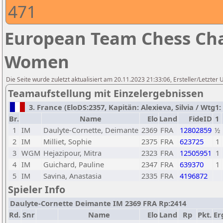
471
European Team Chess Cha
Women
Die Seite wurde zuletzt aktualisiert am 20.11.2023 21:33:06, Ersteller/Letzte
Teamaufstellung mit Einzelergebnissen
3. France (EloDS:2357, Kapitän: Alexieva, Silvia / Wtg1: 
Br.
Name
Elo
Land
FideID
1
1
IM
Daulyte-Cornette, Deimante
2369
FRA
12802859
½
2
IM
Milliet, Sophie
2375
FRA
623725
1
3
WGM
Hejazipour, Mitra
2323
FRA
12505951
1
4
IM
Guichard, Pauline
2347
FRA
639370
1
5
IM
Savina, Anastasia
2335
FRA
4196872
Spieler Info
Daulyte-Cornette Deimante IM 2369 FRA Rp:2414
Rd.
Snr
Name
Elo
Land
Rp
Pkt.
Er