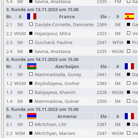
5.4
IM
Savina, Anastasia
2335
-
FM
Ka
3. Runde am 13.11.2023 um 15.00
Br.
6
France
Elo
-
9
2.1
IM
Daulyte-Cornette, Deimante
2369
-
IM
Ga
2.2
WGM
Hejazipour, Mitra
2323
-
IM
Ve
2.3
IM
Guichard, Pauline
2347
-
WFM
Pr
2.4
IM
Savina, Anastasia
2335
-
WGM
Gr
4. Runde am 14.11.2023 um 15.00
Br.
2
Azerbaijan
Elo
-
6
1.1
IM
Mammadzada, Gunay
2441
-
IM
Da
1.2
WGM
Beydullayeva, Govhar
2383
-
IM
Mi
1.3
IM
Balajayeva, Khanim
2328
-
WGM
He
1.4
IM
Mammadova, Gulnar
2350
-
IM
Gu
5. Runde am 15.11.2023 um 15.00
Br.
7
Armenia
Elo
-
6
2.1
IM
Mkrtchian, Lilit
2387
-
IM
Da
2.2
WIM
Mkrtchyan, Mariam
2347
-
WGM
He