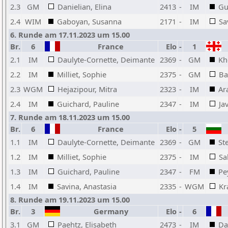
2.3
GM
Danielian, Elina
2413
-
IM
Gu
2.4
WIM
Gaboyan, Susanna
2171
-
IM
Sa
6. Runde am 17.11.2023 um 15.00
Br.
6
France
Elo
-
1
2.1
IM
Daulyte-Cornette, Deimante
2369
-
GM
Kh
2.2
IM
Milliet, Sophie
2375
-
GM
Ba
2.3
WGM
Hejazipour, Mitra
2323
-
IM
Ar
2.4
IM
Guichard, Pauline
2347
-
IM
Ja
7. Runde am 18.11.2023 um 15.00
Br.
6
France
Elo
-
5
1.1
IM
Daulyte-Cornette, Deimante
2369
-
GM
St
1.2
IM
Milliet, Sophie
2375
-
IM
Sa
1.3
IM
Guichard, Pauline
2347
-
FM
Pe
1.4
IM
Savina, Anastasia
2335
-
WGM
Kr
8. Runde am 19.11.2023 um 15.00
Br.
3
Germany
Elo
-
6
3.1
GM
Paehtz, Elisabeth
2473
-
IM
Da