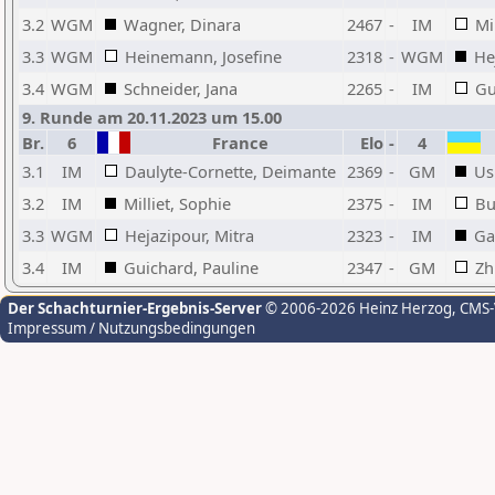
3.2
WGM
Wagner, Dinara
2467
-
IM
Mi
3.3
WGM
Heinemann, Josefine
2318
-
WGM
He
3.4
WGM
Schneider, Jana
2265
-
IM
Gu
9. Runde am 20.11.2023 um 15.00
Br.
6
France
Elo
-
4
3.1
IM
Daulyte-Cornette, Deimante
2369
-
GM
Us
3.2
IM
Milliet, Sophie
2375
-
IM
Bu
3.3
WGM
Hejazipour, Mitra
2323
-
IM
Ga
3.4
IM
Guichard, Pauline
2347
-
GM
Zh
Der Schachturnier-Ergebnis-Server
© 2006-2026 Heinz Herzog
, CMS
Impressum / Nutzungsbedingungen