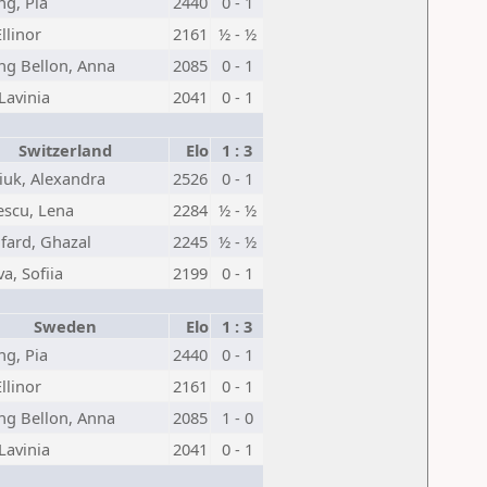
ng, Pia
2440
0 - 1
Ellinor
2161
½ - ½
ng Bellon, Anna
2085
0 - 1
Lavinia
2041
0 - 1
Switzerland
Elo
1 : 3
iuk, Alexandra
2526
0 - 1
scu, Lena
2284
½ - ½
fard, Ghazal
2245
½ - ½
a, Sofiia
2199
0 - 1
Sweden
Elo
1 : 3
ng, Pia
2440
0 - 1
Ellinor
2161
0 - 1
ng Bellon, Anna
2085
1 - 0
Lavinia
2041
0 - 1