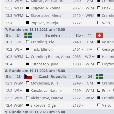
13.1
WIM
Milovic, Aleksandra
2130
-
GM
Cramli
13.2
WFM
Koljevic, Nikolina
2067
-
WIM
Frisk, 
13.3
WFM
Skvortsova, Alena
2115
-
WFM
Cramli
13.4
Popovic, Mateja
1772
-
Valcu, 
7. Runde am 18.11.2023 um 15.00
Br.
24
Sweden
Elo
-
11
10.1
GM
Cramling, Pia
2440
-
GM
Kosten
10.2
WIM
Frisk, Ellinor
2161
-
FM
George
10.3
WFM
Cramling Bellon, Anna
2085
-
WGM
Hakimi
10.4
Ostensson, Julia
1900
-
WIM
Hryzlov
8. Runde am 19.11.2023 um 15.00
Br.
23
Czech Republic
Elo
-
24
12.1
WGM
Movsesian, Julia
2249
-
GM
Cramli
12.2
WIM
Kanakova, Natalie
2169
-
WIM
Frisk, 
12.3
WIM
Richterova, Natasa
2172
-
WFM
Cramli
12.4
WGM
Sikorova, Olga
2183
-
Valcu, 
9. Runde am 20.11.2023 um 15.00