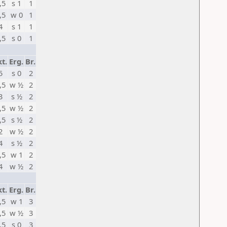
,5
s 1
1
,5
w 0
1
4
s 1
1
,5
s 0
1
t.
Erg.
Br.
5
s 0
2
,5
w ½
2
3
s ½
2
,5
w ½
2
,5
s ½
2
2
w ½
2
4
s ½
2
,5
w 1
2
4
w ½
2
t.
Erg.
Br.
,5
w 1
3
,5
w ½
3
,5
s 0
3