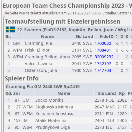
European Team Chess Championship 2023 -
Die Seite wurde zuletzt aktualisiert am 20.11.2023 21:33:06, Ersteller/Letzte
Teamaufstellung mit Einzelergebnissen
22. Sweden (EloDS:2182, Kapitän: Bellon, Juan / Wtg1: 8
Br.
Name
Elo
Land
FideID
1
2
3
1
GM
Cramling, Pia
2440
SWE
1700030
½
1
1
2
WIM
Frisk, Ellinor
2161
SWE
1708481
0
½
½
3
WFM
Cramling Bellon, Anna
2085
SWE
32009232
1
½
4
Valcu, Lavinia
2041
SWE
1752197
0
0
5
Ostensson, Julia
1900
SWE
1747703
0
1
Spieler Info
Cramling Pia GM 2440 SWE Rp:2410
Rd.
Snr
Name
Elo
Land
Rp
Pk
1
87
GM
Socko Monika
2378
POL
2382
2
127
WFM
Stojkovska Monika
2047
MKD
2117
2
3
67
WFM
Keinanen Anastasia
2211
FIN
2289
4
153
IM
Atalik Ekaterina
2404
TUR
2406
5
95
WIM
Prudnykova Olga
2273
ISL
2137