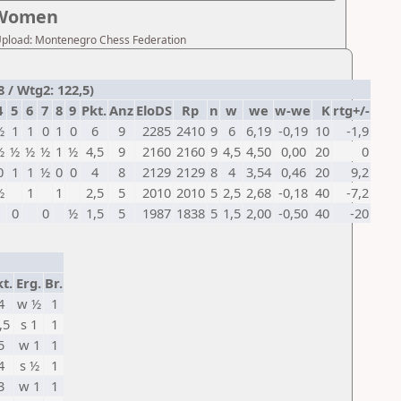
 Women
r Upload: Montenegro Chess Federation
 / Wtg2: 122,5)
4
5
6
7
8
9
Pkt.
Anz
EloDS
Rp
n
w
we
w-we
K
rtg+/-
½
1
1
0
1
0
6
9
2285
2410
9
6
6,19
-0,19
10
-1,9
½
½
½
½
1
½
4,5
9
2160
2160
9
4,5
4,50
0,00
20
0
0
1
1
½
0
0
4
8
2129
2129
8
4
3,54
0,46
20
9,2
½
1
1
2,5
5
2010
2010
5
2,5
2,68
-0,18
40
-7,2
0
0
½
1,5
5
1987
1838
5
1,5
2,00
-0,50
40
-20
t.
Erg.
Br.
4
w ½
1
,5
s 1
1
5
w 1
1
4
s ½
1
3
w 1
1