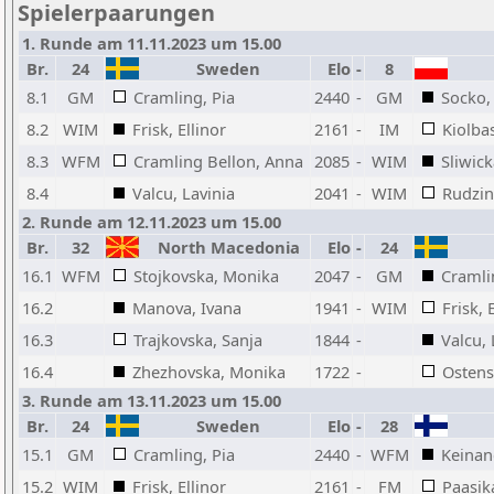
Spielerpaarungen
1. Runde am 11.11.2023 um 15.00
Br.
24
Sweden
Elo
-
8
8.1
GM
Cramling, Pia
2440
-
GM
Socko,
8.2
WIM
Frisk, Ellinor
2161
-
IM
Kiolba
8.3
WFM
Cramling Bellon, Anna
2085
-
WIM
Sliwick
8.4
Valcu, Lavinia
2041
-
WIM
Rudzin
2. Runde am 12.11.2023 um 15.00
Br.
32
North Macedonia
Elo
-
24
16.1
WFM
Stojkovska, Monika
2047
-
GM
Cramli
16.2
Manova, Ivana
1941
-
WIM
Frisk, 
16.3
Trajkovska, Sanja
1844
-
Valcu, 
16.4
Zhezhovska, Monika
1722
-
Ostens
3. Runde am 13.11.2023 um 15.00
Br.
24
Sweden
Elo
-
28
15.1
GM
Cramling, Pia
2440
-
WFM
Keinan
15.2
WIM
Frisk, Ellinor
2161
-
FM
Paasik