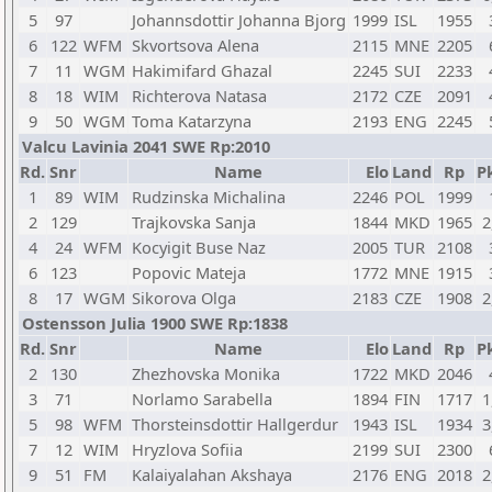
5
97
Johannsdottir Johanna Bjorg
1999
ISL
1955
6
122
WFM
Skvortsova Alena
2115
MNE
2205
7
11
WGM
Hakimifard Ghazal
2245
SUI
2233
8
18
WIM
Richterova Natasa
2172
CZE
2091
9
50
WGM
Toma Katarzyna
2193
ENG
2245
Valcu Lavinia 2041 SWE Rp:2010
Rd.
Snr
Name
Elo
Land
Rp
Pk
1
89
WIM
Rudzinska Michalina
2246
POL
1999
2
129
Trajkovska Sanja
1844
MKD
1965
2
4
24
WFM
Kocyigit Buse Naz
2005
TUR
2108
6
123
Popovic Mateja
1772
MNE
1915
8
17
WGM
Sikorova Olga
2183
CZE
1908
2
Ostensson Julia 1900 SWE Rp:1838
Rd.
Snr
Name
Elo
Land
Rp
Pk
2
130
Zhezhovska Monika
1722
MKD
2046
3
71
Norlamo Sarabella
1894
FIN
1717
1
5
98
WFM
Thorsteinsdottir Hallgerdur
1943
ISL
1934
3
7
12
WIM
Hryzlova Sofiia
2199
SUI
2300
9
51
FM
Kalaiyalahan Akshaya
2176
ENG
2018
2