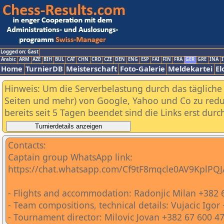
Logged on: Gast
Arabic
ARM
AZE
BIH
BUL
CAT
CHN
CRO
CZE
DEN
ENG
ESP
FAI
FIN
FRA
GER
GRE
INA
I
Home
TurnierDB
Meisterschaft
Foto-Galerie
Meldekartei
El
Hinweis: Um die Serverbelastung durch das tägliche D
Seiten und mehr) von Google, Yahoo und Co zu reduz
bereits seit 5 Tagen beendet sind die Links erst dur
Contacts:
Captain group WhatsApp link:
https://chat.whatsapp.com/Cf9tF8mqcle0AV9KplPQJ
- Flights and accommodation: Radonjic Milan +382 
- Team compositions, technical details: Vujacic Igor
- Tournament director: Milovic Jovan +382 67 600 4