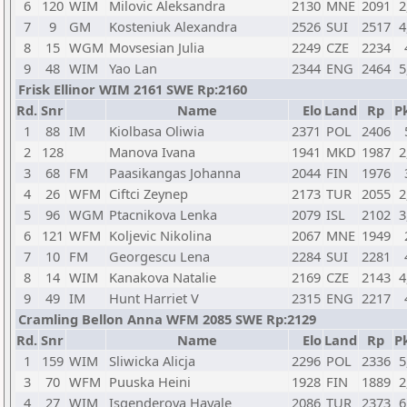
6
120
WIM
Milovic Aleksandra
2130
MNE
2091
2
7
9
GM
Kosteniuk Alexandra
2526
SUI
2517
4
8
15
WGM
Movsesian Julia
2249
CZE
2234
9
48
WIM
Yao Lan
2344
ENG
2464
5
Frisk Ellinor WIM 2161 SWE Rp:2160
Rd.
Snr
Name
Elo
Land
Rp
Pk
1
88
IM
Kiolbasa Oliwia
2371
POL
2406
2
128
Manova Ivana
1941
MKD
1987
2
3
68
FM
Paasikangas Johanna
2044
FIN
1976
4
26
WFM
Ciftci Zeynep
2173
TUR
2055
2
5
96
WGM
Ptacnikova Lenka
2079
ISL
2102
3
6
121
WFM
Koljevic Nikolina
2067
MNE
1949
7
10
FM
Georgescu Lena
2284
SUI
2281
8
14
WIM
Kanakova Natalie
2169
CZE
2143
4
9
49
IM
Hunt Harriet V
2315
ENG
2217
Cramling Bellon Anna WFM 2085 SWE Rp:2129
Rd.
Snr
Name
Elo
Land
Rp
Pk
1
159
WIM
Sliwicka Alicja
2296
POL
2336
5
3
70
WFM
Puuska Heini
1928
FIN
1889
2
4
27
WIM
Isgenderova Hayale
2086
TUR
2373
6