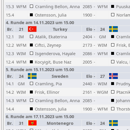
15.3
WFM
Cramling Bellon, Anna
2085
-
WFM
Puuska
15.4
Ostensson, Julia
1900
-
Norlam
4. Runde am 14.11.2023 um 15.00
Br.
21
Turkey
Elo
-
24
12.1
IM
Atalik, Ekaterina
2404
-
GM
Cramli
12.2
WFM
Ciftci, Zeynep
2173
-
WIM
Frisk, 
12.3
WIM
Isgenderova, Hayale
2086
-
WFM
Cramli
12.4
WFM
Kocyigit, Buse Naz
2005
-
Valcu, 
5. Runde am 15.11.2023 um 15.00
Br.
24
Sweden
Elo
-
27
14.1
GM
Cramling, Pia
2440
-
WIM
Prudny
14.2
WIM
Frisk, Ellinor
2161
-
WGM
Ptacni
14.3
WFM
Cramling Bellon, Anna
2085
-
Johann
14.4
Ostensson, Julia
1900
-
WFM
Thorst
6. Runde am 17.11.2023 um 15.00
Br.
31
Montenegro
Elo
-
24