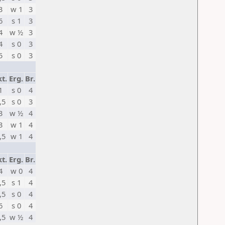
3
w 1
3
6
s 1
3
4
w ½
3
4
s 0
3
5
s 0
3
t.
Erg.
Br.
1
s 0
4
,5
s 0
3
3
w ½
4
3
w 1
4
,5
w 1
4
t.
Erg.
Br.
4
w 0
4
,5
s 1
4
,5
s 0
4
6
s 0
4
,5
w ½
4