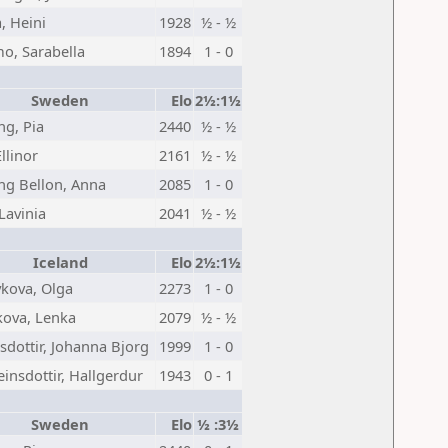
, Heini
1928
½ - ½
o, Sarabella
1894
1 - 0
Sweden
Elo
2½:1½
ng, Pia
2440
½ - ½
Ellinor
2161
½ - ½
ng Bellon, Anna
2085
1 - 0
Lavinia
2041
½ - ½
Iceland
Elo
2½:1½
kova, Olga
2273
1 - 0
kova, Lenka
2079
½ - ½
sdottir, Johanna Bjorg
1999
1 - 0
einsdottir, Hallgerdur
1943
0 - 1
Sweden
Elo
½ :3½