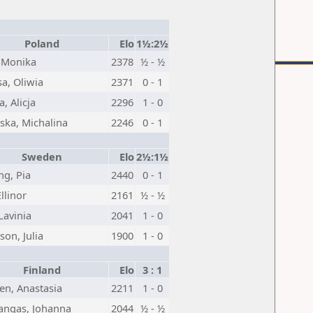
Poland
Elo
1½:2½
 Monika
2378
½ - ½
sa, Oliwia
2371
0 - 1
a, Alicja
2296
1 - 0
ska, Michalina
2246
0 - 1
Sweden
Elo
2½:1½
ng, Pia
2440
0 - 1
Ellinor
2161
½ - ½
Lavinia
2041
1 - 0
son, Julia
1900
1 - 0
Finland
Elo
3 : 1
en, Anastasia
2211
1 - 0
angas, Johanna
2044
½ - ½