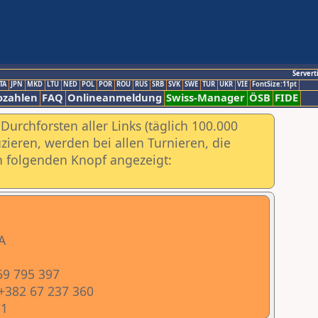
Servert
TA
JPN
MKD
LTU
NED
POL
POR
ROU
RUS
SRB
SVK
SWE
TUR
UKR
VIE
FontSize:11pt
ozahlen
FAQ
Onlineanmeldung
Swiss-Manager
ÖSB
FIDE
urchforsten aller Links (täglich 100.000
ieren, werden bei allen Turnieren, die
ch folgenden Knopf angezeigt:
A
69 795 397
 +382 67 237 360
71