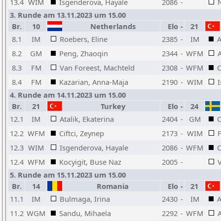
13.4
WIM
Isgenderova, Hayale
2086
-
3. Runde am 13.11.2023 um 15.00
Br.
10
Netherlands
Elo
-
21
8.1
IM
Roebers, Eline
2385
-
IM
A
8.2
GM
Peng, Zhaoqin
2344
-
WFM
8.3
FM
Van Foreest, Machteld
2308
-
WFM
C
8.4
FM
Kazarian, Anna-Maja
2190
-
WIM
4. Runde am 14.11.2023 um 15.00
Br.
21
Turkey
Elo
-
24
12.1
IM
Atalik, Ekaterina
2404
-
GM
C
12.2
WFM
Ciftci, Zeynep
2173
-
WIM
F
12.3
WIM
Isgenderova, Hayale
2086
-
WFM
C
12.4
WFM
Kocyigit, Buse Naz
2005
-
V
5. Runde am 15.11.2023 um 15.00
Br.
14
Romania
Elo
-
21
11.1
IM
Bulmaga, Irina
2430
-
IM
A
11.2
WGM
Sandu, Mihaela
2292
-
WFM