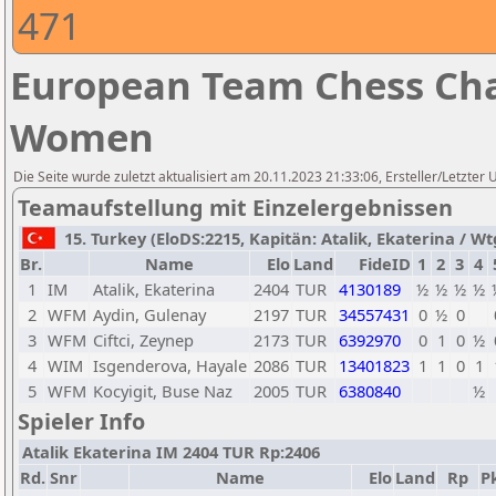
471
European Team Chess Cha
Women
Die Seite wurde zuletzt aktualisiert am 20.11.2023 21:33:06, Ersteller/Letzte
Teamaufstellung mit Einzelergebnissen
15. Turkey (EloDS:2215, Kapitän: Atalik, Ekaterina / Wtg
Br.
Name
Elo
Land
FideID
1
2
3
4
1
IM
Atalik, Ekaterina
2404
TUR
4130189
½
½
½
½
2
WFM
Aydin, Gulenay
2197
TUR
34557431
0
½
0
3
WFM
Ciftci, Zeynep
2173
TUR
6392970
0
1
0
½
4
WIM
Isgenderova, Hayale
2086
TUR
13401823
1
1
0
1
5
WFM
Kocyigit, Buse Naz
2005
TUR
6380840
½
Spieler Info
Atalik Ekaterina IM 2404 TUR Rp:2406
Rd.
Snr
Name
Elo
Land
Rp
Pk