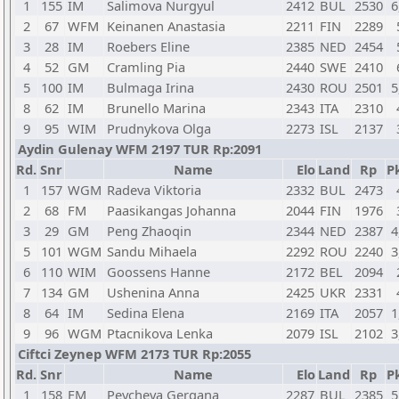
1
155
IM
Salimova Nurgyul
2412
BUL
2530
6
2
67
WFM
Keinanen Anastasia
2211
FIN
2289
3
28
IM
Roebers Eline
2385
NED
2454
4
52
GM
Cramling Pia
2440
SWE
2410
5
100
IM
Bulmaga Irina
2430
ROU
2501
5
8
62
IM
Brunello Marina
2343
ITA
2310
9
95
WIM
Prudnykova Olga
2273
ISL
2137
Aydin Gulenay WFM 2197 TUR Rp:2091
Rd.
Snr
Name
Elo
Land
Rp
Pk
1
157
WGM
Radeva Viktoria
2332
BUL
2473
2
68
FM
Paasikangas Johanna
2044
FIN
1976
3
29
GM
Peng Zhaoqin
2344
NED
2387
4
5
101
WGM
Sandu Mihaela
2292
ROU
2240
3
6
110
WIM
Goossens Hanne
2172
BEL
2094
7
134
GM
Ushenina Anna
2425
UKR
2331
8
64
IM
Sedina Elena
2169
ITA
2057
1
9
96
WGM
Ptacnikova Lenka
2079
ISL
2102
3
Ciftci Zeynep WFM 2173 TUR Rp:2055
Rd.
Snr
Name
Elo
Land
Rp
Pk
1
158
FM
Peycheva Gergana
2287
BUL
2385
5