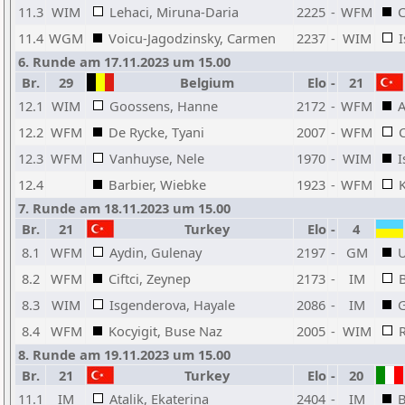
11.3
WIM
Lehaci, Miruna-Daria
2225
-
WFM
C
11.4
WGM
Voicu-Jagodzinsky, Carmen
2237
-
WIM
6. Runde am 17.11.2023 um 15.00
Br.
29
Belgium
Elo
-
21
12.1
WIM
Goossens, Hanne
2172
-
WFM
A
12.2
WFM
De Rycke, Tyani
2007
-
WFM
C
12.3
WFM
Vanhuyse, Nele
1970
-
WIM
I
12.4
Barbier, Wiebke
1923
-
WFM
K
7. Runde am 18.11.2023 um 15.00
Br.
21
Turkey
Elo
-
4
8.1
WFM
Aydin, Gulenay
2197
-
GM
U
8.2
WFM
Ciftci, Zeynep
2173
-
IM
B
8.3
WIM
Isgenderova, Hayale
2086
-
IM
G
8.4
WFM
Kocyigit, Buse Naz
2005
-
WIM
8. Runde am 19.11.2023 um 15.00
Br.
21
Turkey
Elo
-
20
11.1
IM
Atalik, Ekaterina
2404
-
IM
B