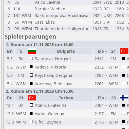
4
55
Valcu Lavinia
2041
SWE
2010
2
6
114
Barbier Wiebke
1923
BEL
1969
2
7
131
WIM
Rakhmangulova Anastasiya
2324
UKR
2268
4
8
66
WFM
Cassi Elisa
1951
ITA
1952
9
98
WFM
Thorsteinsdottir Hallgerdur
1943
ISL
1934
3
Spielerpaarungen
1. Runde am 11.11.2023 um 15.00
Br.
5
Bulgaria
Elo
-
21
5.1
IM
Salimova, Nurgyul
2412
-
IM
A
5.2
WGM
Radeva, Viktoria
2332
-
WFM
5.3
FM
Peycheva, Gergana
2287
-
WFM
C
5.4
WGM
Krasteva, Beloslava
2262
-
WIM
2. Runde am 12.11.2023 um 15.00
Br.
21
Turkey
Elo
-
28
13.1
IM
Atalik, Ekaterina
2404
-
WFM
K
13.2
WFM
Aydin, Gulenay
2197
-
FM
13.3
WFM
Ciftci, Zeynep
2173
-
WFM
P