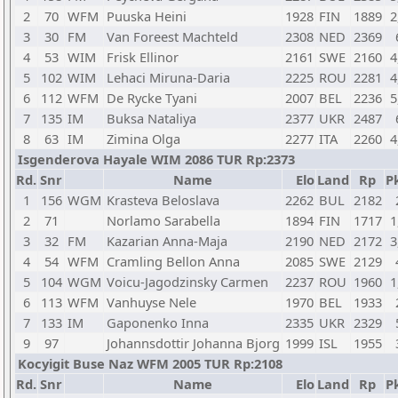
2
70
WFM
Puuska Heini
1928
FIN
1889
2
3
30
FM
Van Foreest Machteld
2308
NED
2369
4
53
WIM
Frisk Ellinor
2161
SWE
2160
4
5
102
WIM
Lehaci Miruna-Daria
2225
ROU
2281
4
6
112
WFM
De Rycke Tyani
2007
BEL
2236
5
7
135
IM
Buksa Nataliya
2377
UKR
2487
8
63
IM
Zimina Olga
2277
ITA
2260
4
Isgenderova Hayale WIM 2086 TUR Rp:2373
Rd.
Snr
Name
Elo
Land
Rp
Pk
1
156
WGM
Krasteva Beloslava
2262
BUL
2182
2
71
Norlamo Sarabella
1894
FIN
1717
1
3
32
FM
Kazarian Anna-Maja
2190
NED
2172
3
4
54
WFM
Cramling Bellon Anna
2085
SWE
2129
5
104
WGM
Voicu-Jagodzinsky Carmen
2237
ROU
1960
1
6
113
WFM
Vanhuyse Nele
1970
BEL
1933
7
133
IM
Gaponenko Inna
2335
UKR
2329
9
97
Johannsdottir Johanna Bjorg
1999
ISL
1955
Kocyigit Buse Naz WFM 2005 TUR Rp:2108
Rd.
Snr
Name
Elo
Land
Rp
Pk