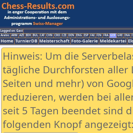
Logged on: Gast
Arabic
ARM
AZE
BIH
BUL
CAT
CHN
CRO
CZE
DEN
ENG
ESP
FAI
FIN
FRA
GER
GRE
INA
I
Home
TurnierDB
Meisterschaft
Foto-Galerie
Meldekartei
El
Hinweis: Um die Serverbela
tägliche Durchforsten aller 
Seiten und mehr) von Goog
reduzieren, werden bei alle
seit 5 Tagen beendet sind d
folgenden Knopf angezeigt