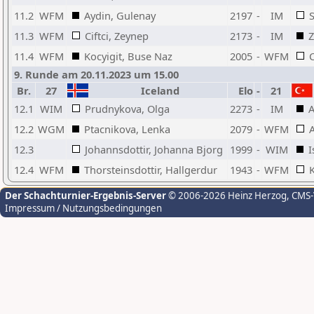
11.2
WFM
Aydin, Gulenay
2197
-
IM
S
11.3
WFM
Ciftci, Zeynep
2173
-
IM
Z
11.4
WFM
Kocyigit, Buse Naz
2005
-
WFM
C
9. Runde am 20.11.2023 um 15.00
Br.
27
Iceland
Elo
-
21
12.1
WIM
Prudnykova, Olga
2273
-
IM
A
12.2
WGM
Ptacnikova, Lenka
2079
-
WFM
12.3
Johannsdottir, Johanna Bjorg
1999
-
WIM
I
12.4
WFM
Thorsteinsdottir, Hallgerdur
1943
-
WFM
K
Der Schachturnier-Ergebnis-Server
© 2006-2026 Heinz Herzog
, CMS
Impressum / Nutzungsbedingungen