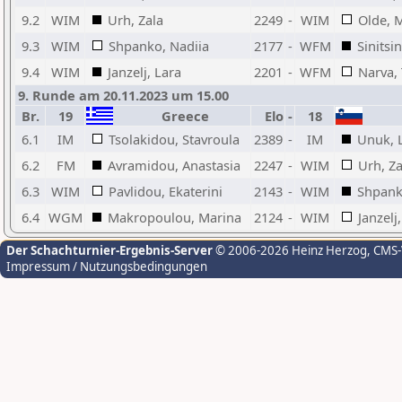
9.2
WIM
Urh, Zala
2249
-
WIM
Olde, 
9.3
WIM
Shpanko, Nadiia
2177
-
WFM
Sinitsi
9.4
WIM
Janzelj, Lara
2201
-
WFM
Narva, 
9. Runde am 20.11.2023 um 15.00
Br.
19
Greece
Elo
-
18
6.1
IM
Tsolakidou, Stavroula
2389
-
IM
Unuk, 
6.2
FM
Avramidou, Anastasia
2247
-
WIM
Urh, Za
6.3
WIM
Pavlidou, Ekaterini
2143
-
WIM
Shpank
6.4
WGM
Makropoulou, Marina
2124
-
WIM
Janzelj
Der Schachturnier-Ergebnis-Server
© 2006-2026 Heinz Herzog
, CMS
Impressum / Nutzungsbedingungen