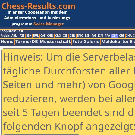
Logged on: Gast
Arabic
ARM
AZE
BIH
BUL
CAT
CHN
CRO
CZE
DEN
ENG
ESP
FAI
FIN
FRA
GER
GRE
INA
I
Home
TurnierDB
Meisterschaft
Foto-Galerie
Meldekartei
El
Hinweis: Um die Serverbela
tägliche Durchforsten aller 
Seiten und mehr) von Goog
reduzieren, werden bei alle
seit 5 Tagen beendet sind d
folgenden Knopf angezeigt