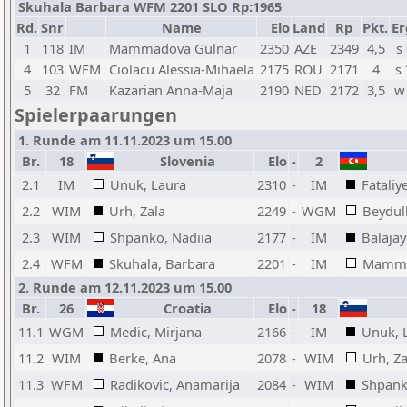
Skuhala Barbara WFM 2201 SLO Rp:1965
Rd.
Snr
Name
Elo
Land
Rp
Pkt.
Er
1
118
IM
Mammadova Gulnar
2350
AZE
2349
4,5
s
4
103
WFM
Ciolacu Alessia-Mihaela
2175
ROU
2171
4
s
5
32
FM
Kazarian Anna-Maja
2190
NED
2172
3,5
w
Spielerpaarungen
1. Runde am 11.11.2023 um 15.00
Br.
18
Slovenia
Elo
-
2
2.1
IM
Unuk, Laura
2310
-
IM
Fataliy
2.2
WIM
Urh, Zala
2249
-
WGM
Beydul
2.3
WIM
Shpanko, Nadiia
2177
-
IM
Balaja
2.4
WFM
Skuhala, Barbara
2201
-
IM
Mamma
2. Runde am 12.11.2023 um 15.00
Br.
26
Croatia
Elo
-
18
11.1
WGM
Medic, Mirjana
2166
-
IM
Unuk, 
11.2
WIM
Berke, Ana
2078
-
WIM
Urh, Za
11.3
WFM
Radikovic, Anamarija
2084
-
WIM
Shpank