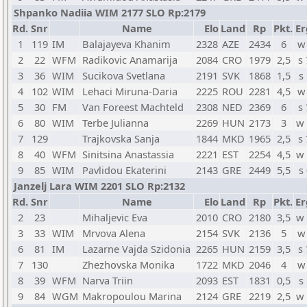
Shpanko Nadiia WIM 2177 SLO Rp:2179
Rd.
Snr
Name
Elo
Land
Rp
Pkt.
Er
1
119
IM
Balajayeva Khanim
2328
AZE
2434
6
w
2
22
WFM
Radikovic Anamarija
2084
CRO
1979
2,5
s
3
36
WIM
Sucikova Svetlana
2191
SVK
1868
1,5
s
4
102
WIM
Lehaci Miruna-Daria
2225
ROU
2281
4,5
w
5
30
FM
Van Foreest Machteld
2308
NED
2369
6
s
6
80
WIM
Terbe Julianna
2269
HUN
2173
3
w
7
129
Trajkovska Sanja
1844
MKD
1965
2,5
s
8
40
WFM
Sinitsina Anastassia
2221
EST
2254
4,5
w
9
85
WIM
Pavlidou Ekaterini
2143
GRE
2449
5,5
s
Janzelj Lara WIM 2201 SLO Rp:2132
Rd.
Snr
Name
Elo
Land
Rp
Pkt.
Er
2
23
Mihaljevic Eva
2010
CRO
2180
3,5
w
3
33
WIM
Mrvova Alena
2154
SVK
2136
5
w
6
81
IM
Lazarne Vajda Szidonia
2265
HUN
2159
3,5
s
7
130
Zhezhovska Monika
1722
MKD
2046
4
w
8
39
WFM
Narva Triin
2093
EST
1831
0,5
s
9
84
WGM
Makropoulou Marina
2124
GRE
2219
2,5
w