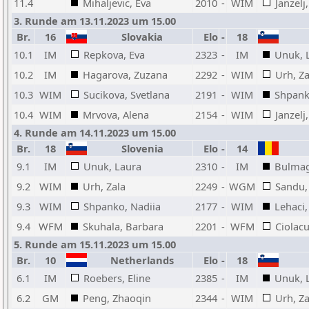
11.4
Mihaljevic, Eva
2010
-
WIM
Janzelj
3. Runde am 13.11.2023 um 15.00
Br.
16
Slovakia
Elo
-
18
10.1
IM
Repkova, Eva
2323
-
IM
Unuk, 
10.2
IM
Hagarova, Zuzana
2292
-
WIM
Urh, Za
10.3
WIM
Sucikova, Svetlana
2191
-
WIM
Shpank
10.4
WIM
Mrvova, Alena
2154
-
WIM
Janzelj
4. Runde am 14.11.2023 um 15.00
Br.
18
Slovenia
Elo
-
14
9.1
IM
Unuk, Laura
2310
-
IM
Bulmag
9.2
WIM
Urh, Zala
2249
-
WGM
Sandu,
9.3
WIM
Shpanko, Nadiia
2177
-
WIM
Lehaci
9.4
WFM
Skuhala, Barbara
2201
-
WFM
Ciolacu
5. Runde am 15.11.2023 um 15.00
Br.
10
Netherlands
Elo
-
18
6.1
IM
Roebers, Eline
2385
-
IM
Unuk, 
6.2
GM
Peng, Zhaoqin
2344
-
WIM
Urh, Za