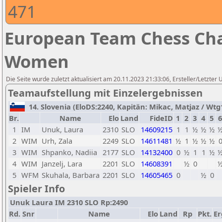
471
European Team Chess Cha
Women
Die Seite wurde zuletzt aktualisiert am 20.11.2023 21:33:06, Ersteller/Letzte
Teamaufstellung mit Einzelergebnissen
14. Slovenia (EloDS:2240, Kapitän: Mikac, Matjaz / Wtg1
Br.
Name
Elo
Land
FideID
1
2
3
4
5
6
1
IM
Unuk, Laura
2310
SLO
14609215
1
1
½
½
½
2
WIM
Urh, Zala
2249
SLO
14611481
½
1
½
½
½
3
WIM
Shpanko, Nadiia
2177
SLO
14132400
0
½
1
1
½
4
WIM
Janzelj, Lara
2201
SLO
14608391
½
0
5
WFM
Skuhala, Barbara
2201
SLO
14605465
0
½
0
Spieler Info
Unuk Laura IM 2310 SLO Rp:2490
Rd.
Snr
Name
Elo
Land
Rp
Pkt.
Er