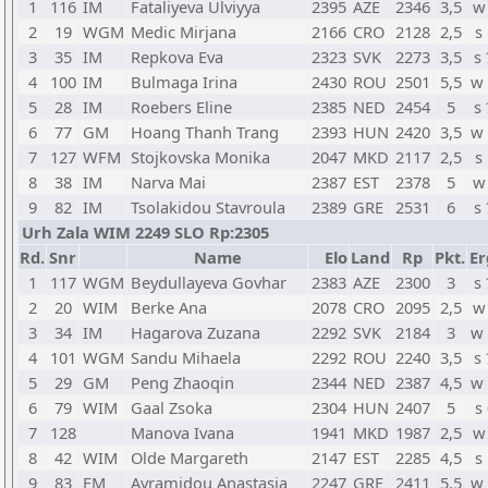
1
116
IM
Fataliyeva Ulviyya
2395
AZE
2346
3,5
w
2
19
WGM
Medic Mirjana
2166
CRO
2128
2,5
s
3
35
IM
Repkova Eva
2323
SVK
2273
3,5
s
4
100
IM
Bulmaga Irina
2430
ROU
2501
5,5
w
5
28
IM
Roebers Eline
2385
NED
2454
5
s
6
77
GM
Hoang Thanh Trang
2393
HUN
2420
3,5
w
7
127
WFM
Stojkovska Monika
2047
MKD
2117
2,5
s
8
38
IM
Narva Mai
2387
EST
2378
5
w
9
82
IM
Tsolakidou Stavroula
2389
GRE
2531
6
s
Urh Zala WIM 2249 SLO Rp:2305
Rd.
Snr
Name
Elo
Land
Rp
Pkt.
Er
1
117
WGM
Beydullayeva Govhar
2383
AZE
2300
3
s
2
20
WIM
Berke Ana
2078
CRO
2095
2,5
w
3
34
IM
Hagarova Zuzana
2292
SVK
2184
3
w
4
101
WGM
Sandu Mihaela
2292
ROU
2240
3,5
s
5
29
GM
Peng Zhaoqin
2344
NED
2387
4,5
w
6
79
WIM
Gaal Zsoka
2304
HUN
2407
5
s
7
128
Manova Ivana
1941
MKD
1987
2,5
w
8
42
WIM
Olde Margareth
2147
EST
2285
4,5
s
9
83
FM
Avramidou Anastasia
2247
GRE
2411
5,5
w