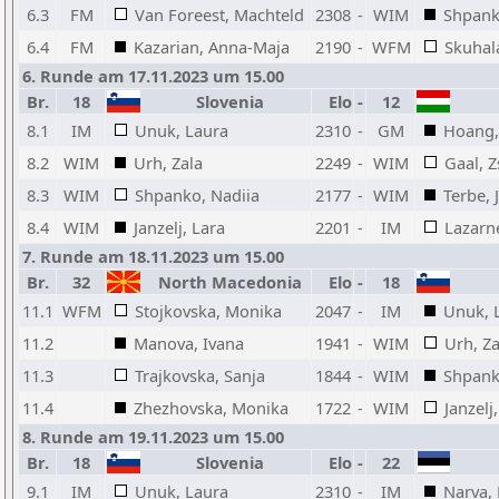
6.3
FM
Van Foreest, Machteld
2308
-
WIM
Shpank
6.4
FM
Kazarian, Anna-Maja
2190
-
WFM
Skuhal
6. Runde am 17.11.2023 um 15.00
Br.
18
Slovenia
Elo
-
12
8.1
IM
Unuk, Laura
2310
-
GM
Hoang,
8.2
WIM
Urh, Zala
2249
-
WIM
Gaal, 
8.3
WIM
Shpanko, Nadiia
2177
-
WIM
Terbe, 
8.4
WIM
Janzelj, Lara
2201
-
IM
Lazarn
7. Runde am 18.11.2023 um 15.00
Br.
32
North Macedonia
Elo
-
18
11.1
WFM
Stojkovska, Monika
2047
-
IM
Unuk, 
11.2
Manova, Ivana
1941
-
WIM
Urh, Za
11.3
Trajkovska, Sanja
1844
-
WIM
Shpank
11.4
Zhezhovska, Monika
1722
-
WIM
Janzelj
8. Runde am 19.11.2023 um 15.00
Br.
18
Slovenia
Elo
-
22
9.1
IM
Unuk, Laura
2310
-
IM
Narva,