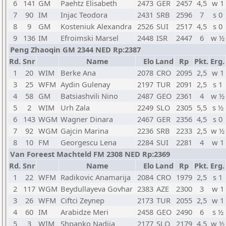
6
141
GM
Paehtz Elisabeth
2473
GER
2457
4,5
w 1
7
90
IM
Injac Teodora
2431
SRB
2596
7
s 0
8
9
GM
Kosteniuk Alexandra
2526
SUI
2517
4,5
s 0
9
136
IM
Efroimski Marsel
2448
ISR
2447
6
w ½
Peng Zhaoqin GM 2344 NED Rp:2387
Rd.
Snr
Name
Elo
Land
Rp
Pkt.
Erg.
1
20
WIM
Berke Ana
2078
CRO
2095
2,5
w 1
3
25
WFM
Aydin Gulenay
2197
TUR
2091
2,5
s 1
4
58
GM
Batsiashvili Nino
2487
GEO
2361
4
w ½
5
2
WIM
Urh Zala
2249
SLO
2305
5,5
s ½
6
143
WGM
Wagner Dinara
2467
GER
2356
4,5
s 0
7
92
WGM
Gajcin Marina
2236
SRB
2233
2,5
w ½
8
10
FM
Georgescu Lena
2284
SUI
2281
4
w 1
Van Foreest Machteld FM 2308 NED Rp:2369
Rd.
Snr
Name
Elo
Land
Rp
Pkt.
Erg.
1
22
WFM
Radikovic Anamarija
2084
CRO
1979
2,5
s 1
2
117
WGM
Beydullayeva Govhar
2383
AZE
2300
3
w 1
3
26
WFM
Ciftci Zeynep
2173
TUR
2055
2,5
w 1
4
60
IM
Arabidze Meri
2458
GEO
2490
6
s ½
5
3
WIM
Shpanko Nadiia
2177
SLO
2179
4,5
w ½