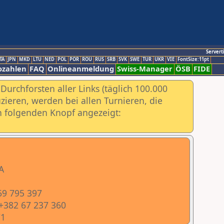
Servert
TA
JPN
MKD
LTU
NED
POL
POR
ROU
RUS
SRB
SVK
SWE
TUR
UKR
VIE
FontSize:11pt
ozahlen
FAQ
Onlineanmeldung
Swiss-Manager
ÖSB
FIDE
urchforsten aller Links (täglich 100.000
ieren, werden bei allen Turnieren, die
ch folgenden Knopf angezeigt:
A
69 795 397
 +382 67 237 360
71