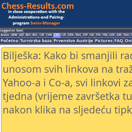
Logged on: Gast
Arabic
ARM
AZE
BIH
BUL
CAT
CHN
CRO
CZE
DEN
ENG
ESP
FAI
FIN
FRA
GER
GRE
INA
I
Početna
Turnirska baza
Prvenstvo Austrije
Pictures
FAQ
Onl
Bilješka: Kako bi smanjili 
unosom svih linkova na traž
Yahoo-a i Co-a, svi linkovi z
tjedna (vrijeme završetka tu
nakon klika na sljedeću tipk