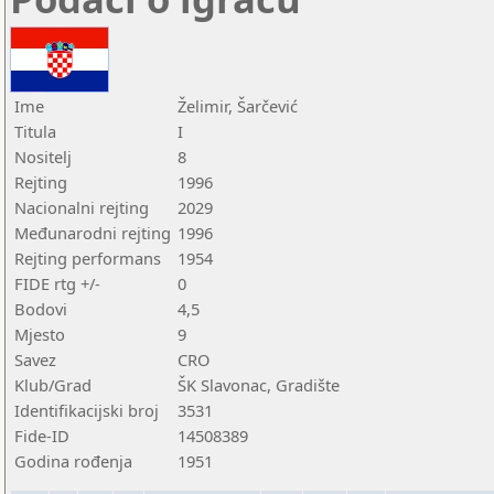
Ime
Želimir, Šarčević
Titula
I
Nositelj
8
Rejting
1996
Nacionalni rejting
2029
Međunarodni rejting
1996
Rejting performans
1954
FIDE rtg +/-
0
Bodovi
4,5
Mjesto
9
Savez
CRO
Klub/Grad
ŠK Slavonac, Gradište
Identifikacijski broj
3531
Fide-ID
14508389
Godina rođenja
1951