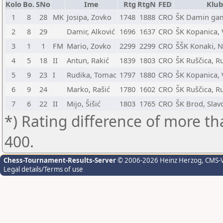
Kolo
Bo.
SNo
Ime
Rtg
RtgN
FED
Klu
1
8
28
MK
Josipa, Zovko
1748
1888
CRO
ŠK Damin gam
2
8
29
Damir, Alković
1696
1637
CRO
ŠK Kopanica, 
3
1
1
FM
Mario, Zovko
2299
2299
CRO
ŠŠK Konaki, N
4
5
18
II
Antun, Rakić
1839
1803
CRO
ŠK Ruščica, R
5
9
23
I
Rudika, Tomac
1797
1880
CRO
ŠK Kopanica, 
6
9
24
Marko, Rašić
1780
1602
CRO
ŠK Ruščica, R
7
6
22
II
Mijo, Šišić
1803
1765
CRO
ŠK Brod, Slav
*) Rating difference of more th
400.
Chess-Tournament-Results-Server
© 2006-2026 Heinz Herzog
, CMS-
Legal details/Terms of use