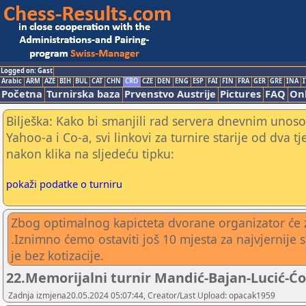
Logged on: Gast
Arabic
ARM
AZE
BIH
BUL
CAT
CHN
CRO
CZE
DEN
ENG
ESP
FAI
FIN
FRA
GER
GRE
INA
I
Početna
Turnirska baza
Prvenstvo Austrije
Pictures
FAQ
Onl
Bilješka: Kako bi smanjili rad servera dnevnim unoso
Yahoo-a i Co-a, svi linkovi za turnire starije od dva t
nakon klika na sljedeću tipku:
pokaži podatke o turniru
Zbog optimalnog kapicteta dvorane organizator će z
.Iznimno ćemo ostaviti još 10 mjesta za najvjernij
je bez kotizacije.
22.Memorijalni turnir Mandić-Bajan-Lucić-Ćor
Zadnja izmjena20.05.2024 05:07:44, Creator/Last Upload: opacak1959