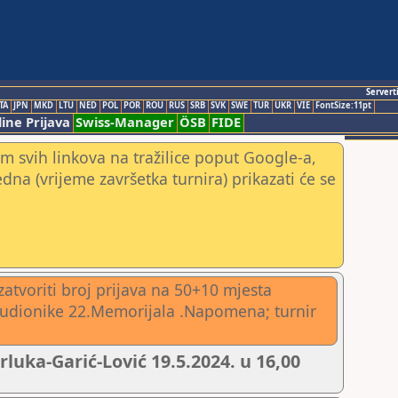
Servert
TA
JPN
MKD
LTU
NED
POL
POR
ROU
RUS
SRB
SVK
SWE
TUR
UKR
VIE
FontSize:11pt
ine Prijava
Swiss-Manager
ÖSB
FIDE
m svih linkova na tražilice poput Google-a,
jedna (vrijeme završetka turnira) prikazati će se
atvoriti broj prijava na 50+10 mjesta
e sudionike 22.Memorijala .Napomena; turnir
luka-Garić-Lović 19.5.2024. u 16,00