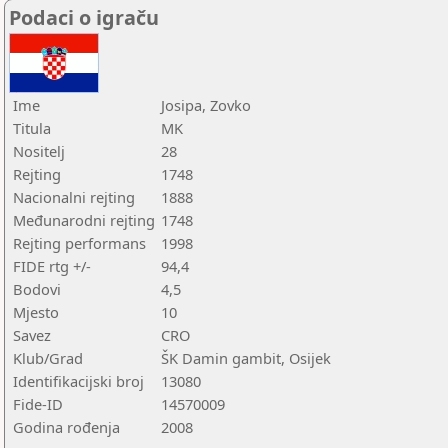
Podaci o igraču
Ime
Josipa, Zovko
Titula
MK
Nositelj
28
Rejting
1748
Nacionalni rejting
1888
Međunarodni rejting
1748
Rejting performans
1998
FIDE rtg +/-
94,4
Bodovi
4,5
Mjesto
10
Savez
CRO
Klub/Grad
ŠK Damin gambit, Osijek
Identifikacijski broj
13080
Fide-ID
14570009
Godina rođenja
2008