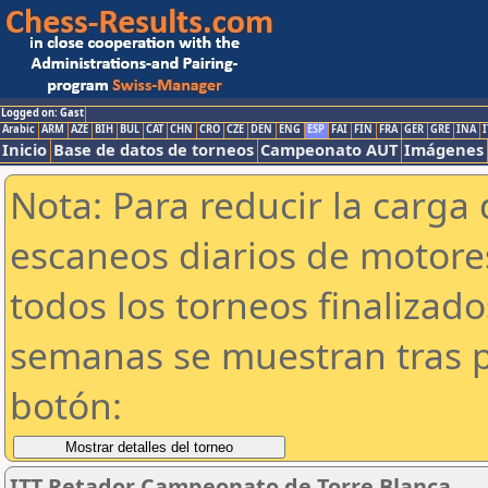
Logged on: Gast
Arabic
ARM
AZE
BIH
BUL
CAT
CHN
CRO
CZE
DEN
ENG
ESP
FAI
FIN
FRA
GER
GRE
INA
I
Inicio
Base de datos de torneos
Campeonato AUT
Imágenes
Nota: Para reducir la carga 
escaneos diarios de motor
todos los torneos finalizad
semanas se muestran tras p
botón:
ITT Retador Campeonato de Torre Blanca