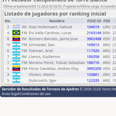
Última actualización03.12.2023 02:36:55, Propietario/Última carga: AI Leand
Listado de jugadores por ranking inicial
No.
Nombre
FIDE-ID
FED
2
IM
Diaz Hollemaert, Nahuel
104019
URU
2
4
FM
Do Valle Cardoso, Lucas
2163144
BRA
2
8
IM
Romero Barreto, Jaime Jose
3902498
VEN
2
10
FM
Schnaider, Ilan
169013
ARG
2
6
FM
Tokman, Ariel
117420
ARG
2
7
IM
Llanos, Guillermo
100358
ARG
2
1
FM
Moreno Perez, Tobias Sebastian
186716
ARG
2
9
FM
Perez Candelas, Andres Eloy
3905209
VEN
2
3
Olivieri, Martin
103861
ARG
2
5
Dubrovich, Igor
122335
ARG
1
Servidor de Resultados de Torneos de Ajedrez
© 2006-2026 Heinz H
Aviso legal/Condiciones de uso