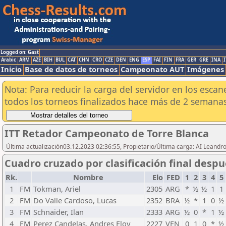
Logged on: Gast
Arabic
ARM
AZE
BIH
BUL
CAT
CHN
CRO
CZE
DEN
ENG
ESP
FAI
FIN
FRA
GER
GRE
INA
I
Inicio
Base de datos de torneos
Campeonato AUT
Imágenes
Nota: Para reducir la carga del servidor en los esc
todos los torneos finalizados hace más de 2 semanas
ITT Retador Campeonato de Torre Blanca
Última actualización03.12.2023 02:36:55, Propietario/Última carga: AI Leand
Cuadro cruzado por clasificación final desp
Rk.
Nombre
Elo
FED
1
2
3
4
5
1
FM
Tokman, Ariel
2305
ARG
*
½
½
1
1
2
FM
Do Valle Cardoso, Lucas
2352
BRA
½
*
1
0
½
3
FM
Schnaider, Ilan
2333
ARG
½
0
*
1
½
4
FM
Perez Candelas, Andres Eloy
2227
VEN
0
1
0
*
½