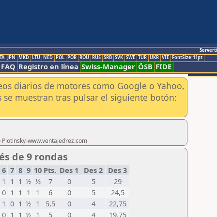
Servert
TA
JPN
MKD
LTU
NED
POL
POR
ROU
RUS
SRB
SVK
SWE
TUR
UKR
VIE
FontSize:11pt
FAQ
Registro en línea
Swiss-Manager
ÖSB
FIDE
aneos diarios de motores como Google o Yahoo,
 se muestran tras pulsar el siguiente botón:
ro Plotinsky-www.ventajedrez.com
ués de 9 rondas
6
7
8
9
10
Pts.
Des 1
Des 2
Des 3
1
1
1
½
½
7
0
5
29
0
1
1
1
1
6
0
5
24,5
1
0
1
½
1
5,5
0
4
22,75
0
1
1
½
1
5
0
4
19,75