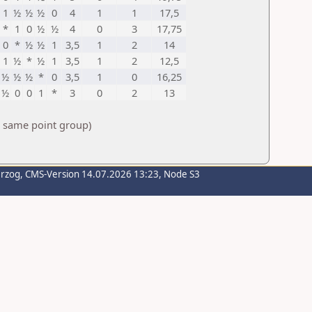
1
½
½
½
0
4
1
1
17,5
*
1
0
½
½
4
0
3
17,75
0
*
½
½
1
3,5
1
2
14
1
½
*
½
1
3,5
1
2
12,5
½
½
½
*
0
3,5
1
0
16,25
½
0
0
1
*
3
0
2
13
e same point group)
erzog
, CMS-Version 14.07.2026 13:23, Node S3