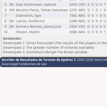
5
IM
Diaz Hollemaert, Nahuel
2370
URU
0
½
½
½
*
6
FM
Moreno Perez, Tobias Sebastian
2255
ARG
0
1
0
1
0
7
Dubrovich, Igor
1982
ARG
0
0
1
0
½
8
IM
Llanos, Guillermo
2288
ARG
0
0
0
0
½
9
IM
Romero Barreto, Jaime Jose
2334
VEN
½
0
½
½
½
10
Olivieri, Martin
2089
ARG
½
0
0
0
1
Anotación:
Desempate 1: Direct Encounter (The results of the players in th
Desempate 2: The greater number of victories (variable)
Desempate 3: Sonneborn-Berger-Tie-Break variable
Servidor de Resultados de Torneos de Ajedrez
© 2006-2026 Heinz H
Aviso legal/Condiciones de uso