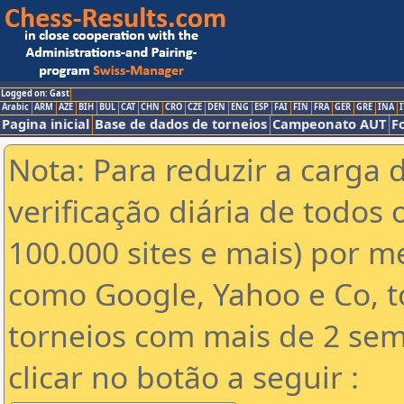
Logged on: Gast
Arabic
ARM
AZE
BIH
BUL
CAT
CHN
CRO
CZE
DEN
ENG
ESP
FAI
FIN
FRA
GER
GRE
INA
I
Pagina inicial
Base de dados de torneios
Campeonato AUT
F
Nota: Para reduzir a carga 
verificação diária de todos 
100.000 sites e mais) por 
como Google, Yahoo e Co, t
torneios com mais de 2 sem
clicar no botão a seguir :