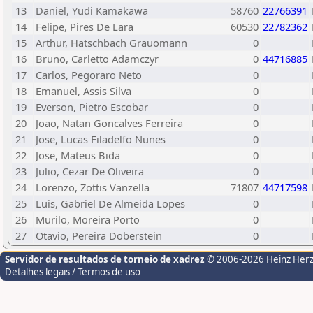
13
Daniel, Yudi Kamakawa
58760
22766391
14
Felipe, Pires De Lara
60530
22782362
15
Arthur, Hatschbach Grauomann
0
16
Bruno, Carletto Adamczyr
0
44716885
17
Carlos, Pegoraro Neto
0
18
Emanuel, Assis Silva
0
19
Everson, Pietro Escobar
0
20
Joao, Natan Goncalves Ferreira
0
21
Jose, Lucas Filadelfo Nunes
0
22
Jose, Mateus Bida
0
23
Julio, Cezar De Oliveira
0
24
Lorenzo, Zottis Vanzella
71807
44717598
25
Luis, Gabriel De Almeida Lopes
0
26
Murilo, Moreira Porto
0
27
Otavio, Pereira Doberstein
0
Servidor de resultados de torneio de xadrez
© 2006-2026 Heinz Her
Detalhes legais / Termos de uso