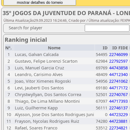
35º JOGOS DA JUVENTUDE DO PARANÁ - LO
Última Atualização29.09.2023 16:24:46, Criado por / Última atualização: FEX
Search for player
Ranking inicial
Nº.
Nome
ID
ID FIDE
1
Lucas, Galvan Calcada
54495
22746099
2
Gustavo, Felipe Lorenzi Scarton
62984
22792597
3
Luis, Manuel Garcia Cruz
69769
44743858
4
Leandro, Carisimo Alves
48409
44712340
5
Joao, Vitor Ximenes Rogoski
54956
22741062
6
Levi, Jauberti Dos Santos
69180
44717172
7
Chrystwyllyan, Dos Santos Correa
52501
22740767
8
Thiago, De Lima Millano Montini
67097
44717393
9
Luiz, Guilherme Kapp
56111
22746137
10
Alysson, Jose Dos Santos Rodrigues Juni
0
44723229
11
Frayson, Nycolas Rodrigues Ruiz
74280
44723881
12
Rafael, Soares Franco
53512
22734821