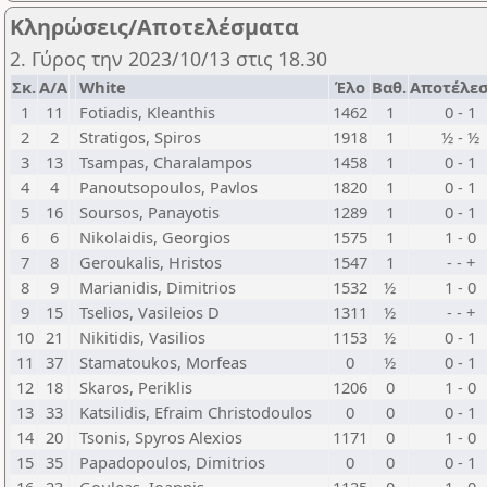
Κληρώσεις/Αποτελέσματα
2. Γύρος την 2023/10/13 στις 18.30
Σκ.
Α/Α
White
Έλο
Βαθ.
Αποτέλε
1
11
Fotiadis, Kleanthis
1462
1
0 - 1
2
2
Stratigos, Spiros
1918
1
½ - ½
3
13
Tsampas, Charalampos
1458
1
0 - 1
4
4
Panoutsopoulos, Pavlos
1820
1
0 - 1
5
16
Soursos, Panayotis
1289
1
0 - 1
6
6
Nikolaidis, Georgios
1575
1
1 - 0
7
8
Geroukalis, Hristos
1547
1
- - +
8
9
Marianidis, Dimitrios
1532
½
1 - 0
9
15
Tselios, Vasileios D
1311
½
- - +
10
21
Nikitidis, Vasilios
1153
½
0 - 1
11
37
Stamatoukos, Morfeas
0
½
0 - 1
12
18
Skaros, Periklis
1206
0
1 - 0
13
33
Katsilidis, Efraim Christodoulos
0
0
0 - 1
14
20
Tsonis, Spyros Alexios
1171
0
1 - 0
15
35
Papadopoulos, Dimitrios
0
0
0 - 1