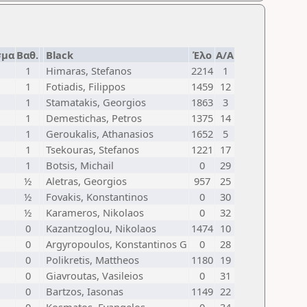
σμα
Βαθ.
Black
Έλο
Α/Α
1
Himaras, Stefanos
2214
1
1
Fotiadis, Filippos
1459
12
1
Stamatakis, Georgios
1863
3
1
Demestichas, Petros
1375
14
1
Geroukalis, Athanasios
1652
5
1
Tsekouras, Stefanos
1221
17
1
Botsis, Michail
0
29
½
Aletras, Georgios
957
25
½
Fovakis, Konstantinos
0
30
½
Karameros, Nikolaos
0
32
0
Kazantzoglou, Nikolaos
1474
10
0
Argyropoulos, Konstantinos G
0
28
0
Polikretis, Mattheos
1180
19
0
Giavroutas, Vasileios
0
31
0
Bartzos, Iasonas
1149
22