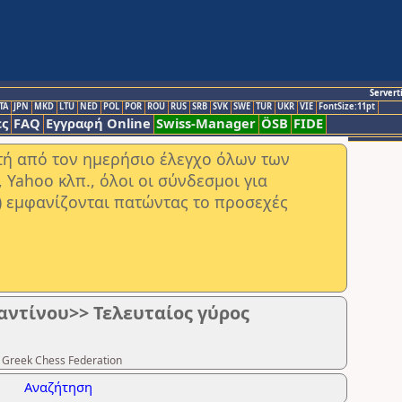
Servert
TA
JPN
MKD
LTU
NED
POL
POR
ROU
RUS
SRB
SVK
SWE
TUR
UKR
VIE
FontSize:11pt
ς
FAQ
Εγγραφή Online
Swiss-Manager
ÖSB
FIDE
στή από τον ημερήσιο έλεγχο όλων των
ahoo κλπ., όλοι οι σύνδεσμοι για
) εμφανίζονται πατώντας το προσεχές
ντίνου>> Τελευταίος γύρος
 Greek Chess Federation
Αναζήτηση