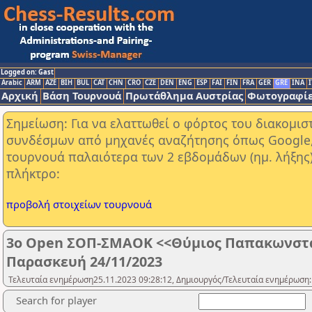
Logged on: Gast
Arabic
ARM
AZE
BIH
BUL
CAT
CHN
CRO
CZE
DEN
ENG
ESP
FAI
FIN
FRA
GER
GRE
INA
I
Αρχική
Βάση Τουρνουά
Πρωτάθλημα Αυστρίας
Φωτογραφίε
Σημείωση: Για να ελαττωθεί ο φόρτος του διακομι
συνδέσμων από μηχανές αναζήτησης όπως Google, Y
τουρνουά παλαιότερα των 2 εβδομάδων (ημ. λήξης
πλήκτρο:
προβολή στοιχείων τουρνουά
3o Open ΣΟΠ-ΣΜΑΟΚ <<Θύμιος Παπακωνστα
Παρασκευή 24/11/2023
Τελευταία ενημέρωση25.11.2023 09:28:12, Δημιουργός/Τελευταία ενημέρωση:
Search for player