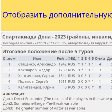
Отобразить дополнительну
Спартакиада Дона - 2023 (районы, инвал
Последнее обновление22.09.2023 21:05:22, Автор/Последняя загрузка: Ros
Итоговое положение после 5 туров
Ст.ном
Имя
Рейт.
ФЕД.
1
2
3
4
5
Очки
До
1
Стаценко, Александр
1942
RUS
*
1
1
1
1
4
2
Кокшаров, Федор
1730
RUS
0
*
1
1
1
3
3
Хантимерян, Саркис
1544
RUS
0
0
*
1
1
2
4
Поляков, Сергей
1611
RUS
0
0
0
*
1
1
5
Калитвенцов, Юрий
0
RUS
0
0
0
0
*
0
Аннотация:
Доп1: Direct Encounter (The results of the players in the same 
Доп2: Sonneborn-Berger-Tie-Break variable
Доп3: The greater number of victories (variable)