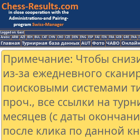
Logged on: Gast
Arabic
ARM
AZE
BIH
BUL
CAT
CHN
CRO
CZE
DEN
ENG
ESP
FAI
FIN
FRA
GER
GRE
INA
I
Главная
Турнирная база данных
AUT
Фото
ЧАВО
Онлайн
Примечание: Чтобы снизи
из-за ежедневного скани
поисковыми системами ти
проч., все ссылки на тур
месяцев (с даты окончан
после клика по данной кн