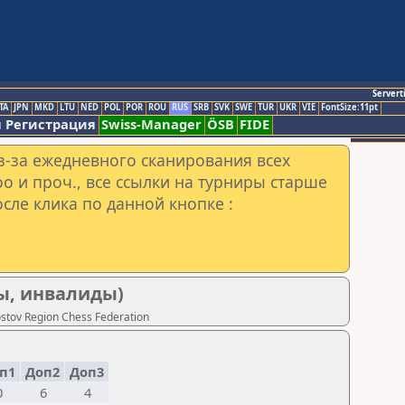
Servert
TA
JPN
MKD
LTU
NED
POL
POR
ROU
RUS
SRB
SVK
SWE
TUR
UKR
VIE
FontSize:11pt
 Регистрация
Swiss-Manager
ÖSB
FIDE
з-за ежедневного сканирования всех
o и проч., все ссылки на турниры старше
сле клика по данной кнопке :
ны, инвалиды)
tov Region Chess Federation
п1
Доп2
Доп3
0
6
4