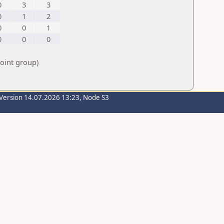
0
3
3
0
1
2
0
0
1
0
0
0
point group)
Version 14.07.2026 13:23, Node S3