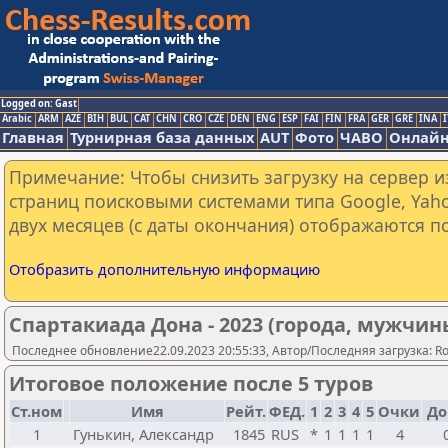
Logged on: Gast
Arabic
ARM
AZE
BIH
BUL
CAT
CHN
CRO
CZE
DEN
ENG
ESP
FAI
FIN
FRA
GER
GRE
INA
I
Главная
Турнирная база данных
AUT
Фото
ЧАВО
Онлайн
Примечание: Чтобы снизить загрузку на сервер и
страниц поисковыми системами типа Google, Yaho
двух месяцев (с даты окончания) отображаются по
Отобразить дополнительную информацию
Спартакиада Дона - 2023 (города, мужчи
Последнее обновление22.09.2023 20:55:33, Автор/Последняя загрузка: Ros
Итоговое положение после 5 туров
Ст.ном
Имя
Рейт.
ФЕД.
1
2
3
4
5
Очки
До
1
Гунькин, Александр
1845
RUS
*
1
1
1
1
4