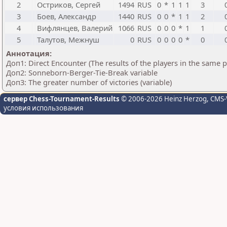
2
Остриков, Сергей
1494
RUS
0
*
1
1
1
3
3
Боев, Александр
1440
RUS
0
0
*
1
1
2
4
Вифлянцев, Валерий
1066
RUS
0
0
0
*
1
1
5
Талутов, Межнуш
0
RUS
0
0
0
0
*
0
Аннотация:
Доп1: Direct Encounter (The results of the players in the same 
Доп2: Sonneborn-Berger-Tie-Break variable
Доп3: The greater number of victories (variable)
сервер Chess-Tournament-Results
© 2006-2026 Heinz Herzog
, CMS-
условия использования