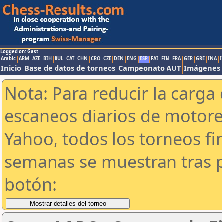
Logged on: Gast
Arabic
ARM
AZE
BIH
BUL
CAT
CHN
CRO
CZE
DEN
ENG
ESP
FAI
FIN
FRA
GER
GRE
INA
I
Inicio
Base de datos de torneos
Campeonato AUT
Imágenes
Nota: Para reducir la carga 
escaneos diarios de motor
Yahoo, todos los torneos f
semanas se muestran tras p
botón: