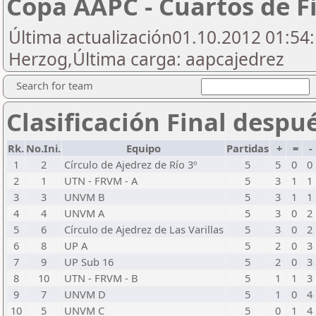
Copa AAPC - Cuartos de Fi
Última actualización01.10.2012 01:54:1
Herzog,Última carga: aapcajedrez
Search for team
Clasificación Final despu
Rk.
No.Ini.
Equipo
Partidas
+
=
-
1
2
Círculo de Ajedrez de Río 3º
5
5
0
0
2
1
UTN - FRVM - A
5
3
1
1
3
3
UNVM B
5
3
1
1
4
4
UNVM A
5
3
0
2
5
6
Círculo de Ajedrez de Las Varillas
5
3
0
2
6
8
UP A
5
2
0
3
7
9
UP Sub 16
5
2
0
3
8
10
UTN - FRVM - B
5
1
1
3
9
7
UNVM D
5
1
0
4
10
5
UNVM C
5
0
1
4