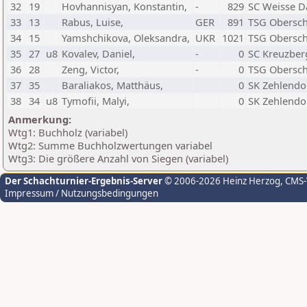
32
19
Hovhannisyan, Konstantin,
-
829
SC Weisse 
33
13
Rabus, Luise,
GER
891
TSG Obersc
34
15
Yamshchikova, Oleksandra,
UKR
1021
TSG Obersc
35
27
u8
Kovalev, Daniel,
-
0
SC Kreuzber
36
28
Zeng, Victor,
-
0
TSG Obersc
37
35
Baraliakos, Matthäus,
0
SK Zehlendo
38
34
u8
Tymofii, Malyi,
0
SK Zehlendo
Anmerkung:
Wtg1: Buchholz (variabel)
Wtg2: Summe Buchholzwertungen variabel
Wtg3: Die größere Anzahl von Siegen (variabel)
Der Schachturnier-Ergebnis-Server
© 2006-2026 Heinz Herzog
, CMS
Impressum / Nutzungsbedingungen