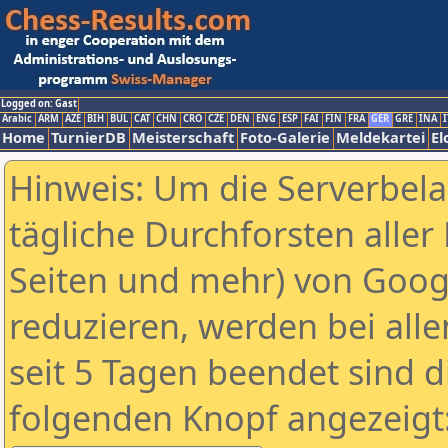
Logged on: Gast
Arabic
ARM
AZE
BIH
BUL
CAT
CHN
CRO
CZE
DEN
ENG
ESP
FAI
FIN
FRA
GER
GRE
INA
I
Home
TurnierDB
Meisterschaft
Foto-Galerie
Meldekartei
El
Hinweis: Um die Serverbel
tägliche Durchforsten aller 
Seiten und mehr) von Goog
reduzieren, werden bei alle
seit 5 Tagen beendet sind d
folgenden Knopf angezeigt