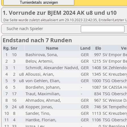
1. Vorrunde zur BJEM 2024 AK u8 und u10
Die Seite wurde zuletzt aktualisiert am 29.10.2023 22:42:35, Ersteller/Letzte
Suche nach Spieler
Endstand nach 7 Runden
Rg.
Snr
Name
Land
Elo
Ve
1
10
Bashirova, Sona,
GER
997
SV Empor Be
2
3
Belov, Artemii,
GER
1215
SV Empor Be
3
1
Schmidt, Alexander Nadvid,
GER
1408
SK Zehlendo
4
2
u8
Alloussi, Arian,
GER
1345
SC Kreuzber
5
9
u8
von Gehlen, Elian,
GER
1000
TSG Obersc
6
5
Bordiehn, Johann,
-
1087
SK CAISSA H
7
17
Traut, Maximilian,
-
834
TSG Obersc
8
16
Ahmadov, Ahmad,
GER
967
SC Weisse 
9
24
u8
Kopper, Jonas,
GER
746
SK Tempelho
10
8
Sander, Tino,
GER
1113
SC Kreuzber
11
4
Hantke, Florian,
GER
1106
TSG Obersc
12
33
Jozsa, Lev,
-
0
SV Berolina 