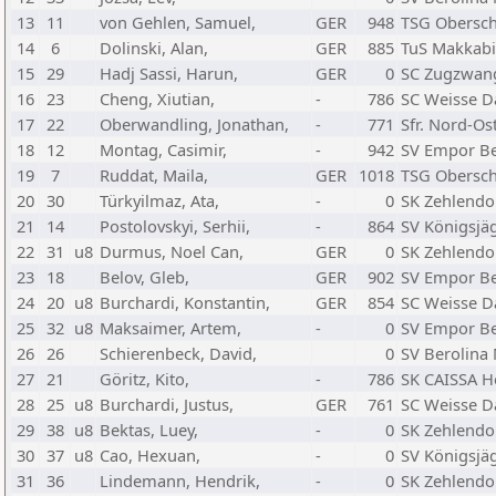
13
11
von Gehlen, Samuel,
GER
948
TSG Obersc
14
6
Dolinski, Alan,
GER
885
TuS Makkabi
15
29
Hadj Sassi, Harun,
GER
0
SC Zugzwan
16
23
Cheng, Xiutian,
-
786
SC Weisse 
17
22
Oberwandling, Jonathan,
-
771
Sfr. Nord-Os
18
12
Montag, Casimir,
-
942
SV Empor Be
19
7
Ruddat, Maila,
GER
1018
TSG Obersc
20
30
Türkyilmaz, Ata,
-
0
SK Zehlendo
21
14
Postolovskyi, Serhii,
-
864
SV Königsjä
22
31
u8
Durmus, Noel Can,
GER
0
SK Zehlendo
23
18
Belov, Gleb,
GER
902
SV Empor Be
24
20
u8
Burchardi, Konstantin,
GER
854
SC Weisse 
25
32
u8
Maksaimer, Artem,
-
0
SV Empor Be
26
26
Schierenbeck, David,
0
SV Berolina 
27
21
Göritz, Kito,
-
786
SK CAISSA H
28
25
u8
Burchardi, Justus,
GER
761
SC Weisse 
29
38
u8
Bektas, Luey,
-
0
SK Zehlendo
30
37
u8
Cao, Hexuan,
-
0
SV Königsjä
31
36
Lindemann, Hendrik,
-
0
SK Zehlendo