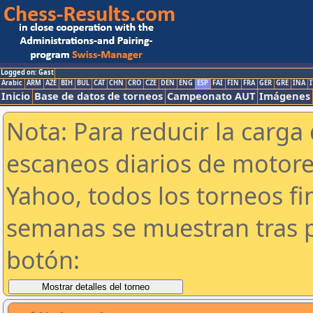
Logged on: Gast
Arabic
ARM
AZE
BIH
BUL
CAT
CHN
CRO
CZE
DEN
ENG
ESP
FAI
FIN
FRA
GER
GRE
INA
I
Inicio
Base de datos de torneos
Campeonato AUT
Imágenes
Nota: Para reducir la carga 
escaneos diarios de motor
Yahoo, todos los torneos f
semanas se muestran tras p
botón: