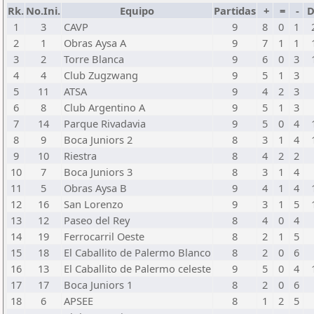
Rk.
No.Ini.
Equipo
Partidas
+
=
-
D
1
3
CAVP
9
8
0
1
2
1
Obras Aysa A
9
7
1
1
3
2
Torre Blanca
9
6
0
3
4
4
Club Zugzwang
9
5
1
3
5
11
ATSA
9
4
2
3
6
8
Club Argentino A
9
5
1
3
7
14
Parque Rivadavia
9
5
0
4
8
9
Boca Juniors 2
8
3
1
4
9
10
Riestra
8
4
2
2
10
7
Boca Juniors 3
8
3
1
4
11
5
Obras Aysa B
9
4
1
4
12
16
San Lorenzo
9
3
1
5
13
12
Paseo del Rey
8
4
0
4
14
19
Ferrocarril Oeste
8
2
1
5
15
18
El Caballito de Palermo Blanco
8
2
0
6
16
13
El Caballito de Palermo celeste
9
5
0
4
17
17
Boca Juniors 1
8
2
0
6
18
6
APSEE
8
1
2
5