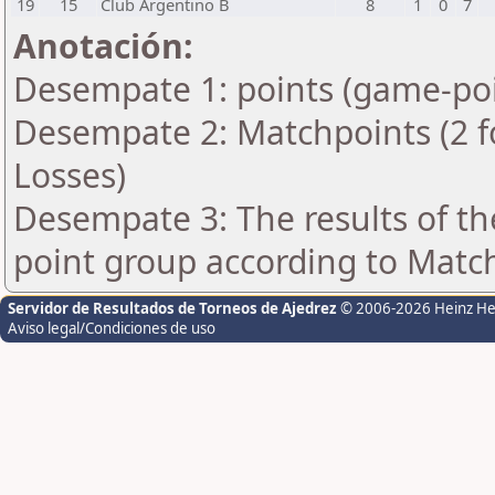
19
15
Club Argentino B
8
1
0
7
Anotación:
Desempate 1: points (game-poi
Desempate 2: Matchpoints (2 fo
Losses)
Desempate 3: The results of t
point group according to Matc
Servidor de Resultados de Torneos de Ajedrez
© 2006-2026 Heinz H
Aviso legal/Condiciones de uso