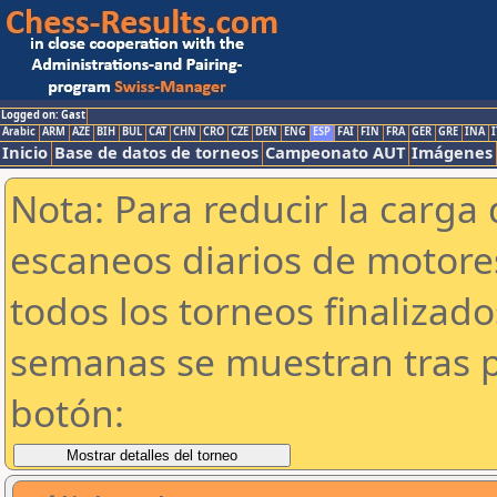
Logged on: Gast
Arabic
ARM
AZE
BIH
BUL
CAT
CHN
CRO
CZE
DEN
ENG
ESP
FAI
FIN
FRA
GER
GRE
INA
I
Inicio
Base de datos de torneos
Campeonato AUT
Imágenes
Nota: Para reducir la carga 
escaneos diarios de motor
todos los torneos finalizad
semanas se muestran tras p
botón: