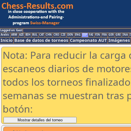
Logged on: Gast
Arabic
ARM
AZE
BIH
BUL
CAT
CHN
CRO
CZE
DEN
ENG
ESP
FAI
FIN
FRA
GER
GRE
INA
I
Inicio
Base de datos de torneos
Campeonato AUT
Imágenes
Nota: Para reducir la carga 
escaneos diarios de motor
todos los torneos finalizad
semanas se muestran tras p
botón: