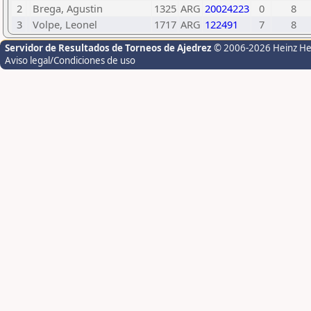
2
Brega, Agustin
1325
ARG
20024223
0
8
3
Volpe, Leonel
1717
ARG
122491
7
8
Servidor de Resultados de Torneos de Ajedrez
© 2006-2026 Heinz H
Aviso legal/Condiciones de uso