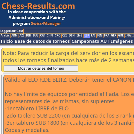
Logged on: Gast
Arabic
ARM
AZE
BIH
BUL
CAT
CHN
CRO
CZE
DEN
ENG
ESP
FAI
FIN
FRA
GER
GRE
INA
I
Inicio
Base de datos de torneos
Campeonato AUT
Imágenes
Nota: Para reducir la carga del servidor en los esc
todos los torneos finalizados hace más de 2 semanas
Válido al ELO FIDE BLITZ. Deberán tener el CANON
No hay límite de equipos por entidad afiliada. Los 
representantes de las mismas, sin suplentes.
-1er tablero LIBRE de ELO
-2do tablero SUB 2200 (en cualquiera de los 3 ranki
-3er tablero SUB 1800 (en cualquiera de los 3 ranki
Copas y medallas.