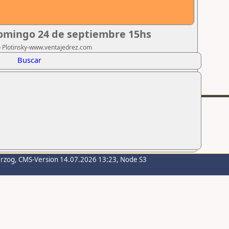
Domingo 24 de septiembre 15hs
ro Plotinsky-www.ventajedrez.com
Buscar
erzog
, CMS-Version 14.07.2026 13:23, Node S3