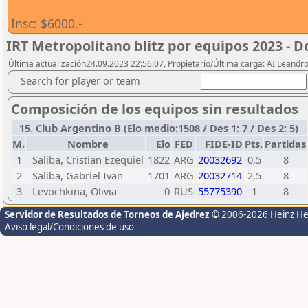
Insc: $6000.-
IRT Metropolitano blitz por equipos 2023 - 
Última actualización24.09.2023 22:56:07, Propietario/Última carga: AI Leand
Search for player or team
Composición de los equipos sin resultados
15. Club Argentino B (Elo medio:1508 / Des 1: 7 / Des 2: 5)
M.
Nombre
Elo
FED
FIDE-ID
Pts.
Partidas
1
Saliba, Cristian Ezequiel
1822
ARG
20032692
0,5
8
2
Saliba, Gabriel Ivan
1701
ARG
20032714
2,5
8
3
Levochkina, Olivia
0
RUS
55775390
1
8
Servidor de Resultados de Torneos de Ajedrez
© 2006-2026 Heinz H
Aviso legal/Condiciones de uso