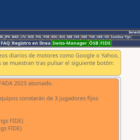
Servert
TA
JPN
MKD
LTU
NED
POL
POR
ROU
RUS
SRB
SVK
SWE
TUR
UKR
VIE
FontSize:11pt
FAQ
Registro en línea
Swiss-Manager
ÖSB
FIDE
aneos diarios de motores como Google o Yahoo,
 se muestran tras pulsar el siguiente botón:
 FADA 2023 abonado.
equipos constarán de 3 jugadores fijos
ngs FIDE)
ngs FIDE)