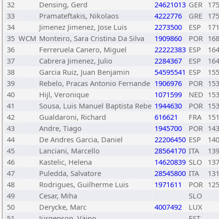
32
Densing, Gerd
24621013
GER
17
33
Pramateftakis, Nikolaos
4222776
GRE
17
34
Jimenez Jimenez, Jose Luis
2273500
ESP
17
35
WCM
Monteiro, Sara Cristina Da Silva
1909860
POR
16
36
Ferreruela Canero, Miguel
22222383
ESP
16
37
Cabrera Jimenez, Julio
2284367
ESP
16
38
Garcia Ruiz, Juan Benjamin
54595541
ESP
15
39
Rebelo, Pracas Antonio Fernande
1906976
POR
15
40
Hijl, Veronique
1071599
NED
15
41
Sousa, Luis Manuel Baptista Rebe
1944630
POR
15
42
Gualdaroni, Richard
616621
FRA
15
43
Andre, Tiago
1945700
POR
14
44
De Andres Garcia, Daniel
22206450
ESP
14
45
Lanciani, Marcello
28564170
ITA
13
46
Kastelic, Helena
14620839
SLO
13
47
Puledda, Salvatore
28545800
ITA
13
48
Rodrigues, Guilherme Luis
1971611
POR
12
49
Cesar, Miha
SLO
50
Derycke, Marc
4007492
LUX
51
Jürgenson, Väino
EST