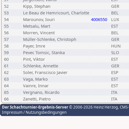
52
Kipp, Stephan
GER
53
Le Beau de Hemricourt, Charlotte
BEL
54
Marounov, Iouri
4006550
LUX
55
Metsalu, Mart
EST
56
Morren, Vincent
BEL
57
Müller-Schlenke, Christoph
GER
58
Payer, Imre
HUN
59
Pevec Tomsic, Stanka
SLO
60
Pint, Viktor
EST
61
Schlenke, Annette
GER
62
Soler, Franscisco Javier
ESP
63
Vaga, Marko
EST
64
Vainre, Innar
EST
65
Vergnano, Ricardo
ITA
66
Zanetti, Pietro
ITA
Der Schachturnier-Ergebnis-Server
© 2006-2026 Heinz Herzog
, CMS
Impressum / Nutzungsbedingungen