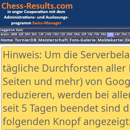
Logged on: Gast
Arabic
ARM
AZE
BIH
BUL
CAT
CHN
CRO
CZE
DEN
ENG
ESP
FAI
FIN
FRA
GER
GRE
INA
I
Home
TurnierDB
Meisterschaft
Foto-Galerie
Meldekartei
El
Hinweis: Um die Serverbel
tägliche Durchforsten aller 
Seiten und mehr) von Goog
reduzieren, werden bei alle
seit 5 Tagen beendet sind d
folgenden Knopf angezeigt