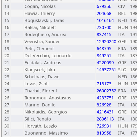
13
Cogan, Nicolas
679356
CIV
19
14
Hawia, Thierry
204668
BEL
19
15
Boguslavskij, Taras
1016164
NED
19
16
Balsai, Nikolett
730700
HUN
19
17
Rodeghiero, Andrea
837415
ITA
19
18
Veenstra, Sander
12920240
GER
19
19
Petit, Clement
648795
FRA
18
20
Del Vecchio, Leonardo
849251
ITA
18
21
Feidakis, Andreas
4220099
GRE
18
22
Klanjscek, Jaka
14637251
SLO
18
23
Schelhaas, David
NED
18
24
Lovas, Zsolt
718173
HUN
18
25
Charbit, Florent
26002752
FRA
18
26
Ikonomou, Anastasios
4233751
GRE
18
27
Marino, Danilo
826928
ITA
18
28
Nikolaidis, Georgios
4216431
GRE
18
29
Silici, Renato
2806113
ITA
18
30
Horvath, Laszlo
726931
HUN
17
31
Buonanno, Massimo
813958
ITA
17