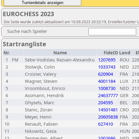
EUROCHESS 2023
Die Seite wurde zuletzt aktualisiert am 10.09.2023 20:32:19, Ersteller/Letzter 
Suche nach Spieler
Startrangliste
Nr.
Name
FideID
Land
E
1
FM
Sebe-Vodislav, Razvan-Alexandru
1207695
ROU
22
2
Stolwijk, Colin
1033743
NED
22
3
Croizier, Valery
620904
FRA
21
4
Wagner, Steven
4001184
LUX
21
5
Vroombout, Enrico
1008730
NED
21
6
Assmann, Hendrik
24637777
GER
20
7
Ghysels, Marc
204595
BEL
20
8
Stanic, Zoran
14501481
CRO
20
9
Meyer, Henri
20605838
FRA
20
10
Renault, Fabien
627410
FRA
20
11
Nikowitz, Geza
HUN
20
12
Termeulen, Albert
1002686
NED
19