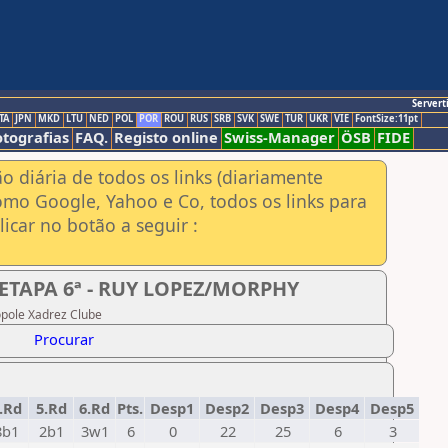
Servert
TA
JPN
MKD
LTU
NED
POL
POR
ROU
RUS
SRB
SVK
SWE
TUR
UKR
VIE
FontSize:11pt
otografias
FAQ.
Registo online
Swiss-Manager
ÖSB
FIDE
ão diária de todos os links (diariamente
omo Google, Yahoo e Co, todos os links para
icar no botão a seguir :
ETAPA 6ª - RUY LOPEZ/MORPHY
ópole Xadrez Clube
Procurar
.Rd
5.Rd
6.Rd
Pts.
Desp1
Desp2
Desp3
Desp4
Desp5
8b1
2b1
3w1
6
0
22
25
6
3