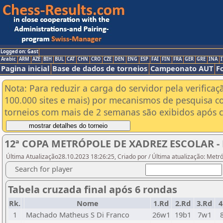
Logged on: Gast
Arabic
ARM
AZE
BIH
BUL
CAT
CHN
CRO
CZE
DEN
ENG
ESP
FAI
FIN
FRA
GER
GRE
INA
I
Pagina inicial
Base de dados de torneios
Campeonato AUT
F
Nota: Para reduzir a carga do servidor pela verificaç
100.000 sites e mais) por mecanismos de pesquisa c
torneios com mais de 2 semanas são exibidos após cl
12ª COPA METRÓPOLE DE XADREZ ESCOLAR - 
Última Atualização28.10.2023 18:26:25, Criado por / Última atualização: Metr
Search for player
Tabela cruzada final após 6 rondas
Rk.
Nome
1.Rd
2.Rd
3.Rd
4
1
Machado Matheus S Di Franco
26w1
19b1
7w1