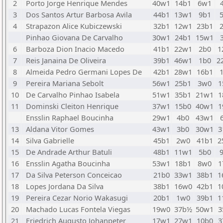
2
Porto Jorge Henrique Mendes
40w1
14b1
6w1
3
Dos Santos Artur Barbosa Avila
44b1
13w1
9b1
4
Strapazon Alice Kubiczewski
32b1
12w1
23b1
Pinhao Giovana De Carvalho
30w1
24b1
15w1
6
Barboza Dion Inacio Macedo
41b1
22w1
2b0
1
7
Reis Janaina De Oliveira
39b1
46w1
1b0
2
8
Almeida Pedro Germani Lopes De
42b1
28w1
16b1
9
Pereira Mariana Sebolt
56w1
25b1
3w0
1
10
De Carvalho Pinhao Isabela
51w1
35b1
21w1
1
11
Dominski Cleiton Henrique
37w1
15b0
40w1
1
Ensslin Raphael Boucinha
29w1
4b0
43w1
13
Aldana Vitor Gomes
43w1
3b0
30w1
3
14
Silva Gabrielle
45b1
2w0
41b1
2
15
De Andrade Arthur Batuli
48b1
11w1
5b0
16
Ensslin Agatha Boucinha
53w1
18b1
8w0
1
17
Da Silva Peterson Conceicao
21b0
33w1
38b1
1
18
Lopes Jordana Da Silva
38b1
16w0
42b1
1
19
Pereira Cezar Norio Wakasugi
20b1
1w0
39b1
1
20
Machado Lucas Fontela Viegas
19w0
37b½
50w1
3
21
Friedrich Augusto Johanpeter
17w1
27w1
10b0
3