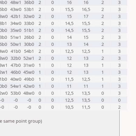
4b0
48w1
36b0
2
0
16
16
2
3
6b0
43w0
53b1
2
0
15,5
16,5
2
3
8w0
42b1
32w0
2
0
15
17
2
3
8b1
34w0
33b0
2
0
14,5
15,5
2
3
0b0
35w0
51b1
2
0
14,5
15,5
2
3
3b0
51w1
26b0
2
0
14
15
2
3
6b0
50w1
30b0
2
0
13
14
2
3
4w0
41b0
54b1
2
0
12,5
12,5
1
3
8w0
32b0
52w1
2
0
12
13
2
3
3w1
47b0
31w0
1
0
12
13
1
3
2w1
46b0
45w0
1
0
12
13
1
3
1b0
40w0
49b0
1
0
11,5
12,5
1
3
0b0
54w1
42w0
1
0
11
11
1
3
2w0
53b0
48w0
0
0
12,5
13,5
0
3
-0
-0
-0
0
0
12,5
13,5
0
0
-0
-0
-0
0
0
10,5
11,5
0
2
he same point group)