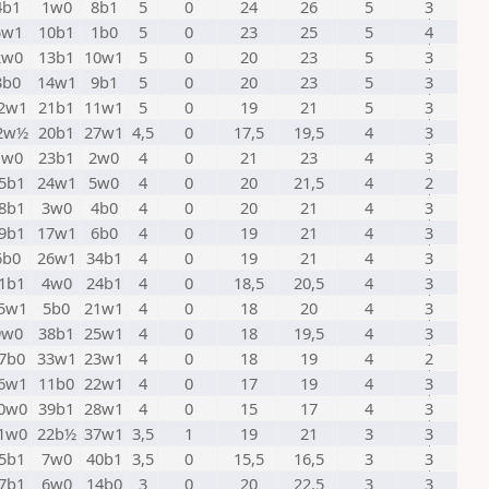
4b1
1w0
8b1
5
0
24
26
5
3
5w1
10b1
1b0
5
0
23
25
5
4
2w0
13b1
10w1
5
0
20
23
5
3
3b0
14w1
9b1
5
0
20
23
5
3
2w1
21b1
11w1
5
0
19
21
5
3
2w½
20b1
27w1
4,5
0
17,5
19,5
4
3
1w0
23b1
2w0
4
0
21
23
4
3
5b1
24w1
5w0
4
0
20
21,5
4
2
8b1
3w0
4b0
4
0
20
21
4
3
9b1
17w1
6b0
4
0
19
21
4
3
6b0
26w1
34b1
4
0
19
21
4
3
1b1
4w0
24b1
4
0
18,5
20,5
4
3
5w1
5b0
21w1
4
0
18
20
4
3
9w0
38b1
25w1
4
0
18
19,5
4
3
7b0
33w1
23w1
4
0
18
19
4
2
6w1
11b0
22w1
4
0
17
19
4
3
0w0
39b1
28w1
4
0
15
17
4
3
1w0
22b½
37w1
3,5
1
19
21
3
3
5b1
7w0
40b1
3,5
0
15,5
16,5
3
3
7b1
6w0
14b0
3
0
20
22,5
3
3