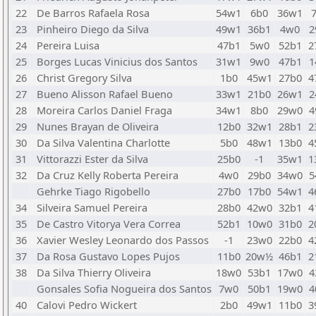
22
De Barros Rafaela Rosa
54w1
6b0
36w1
23
Pinheiro Diego da Silva
49w1
36b1
4w0
2
24
Pereira Luisa
47b1
5w0
52b1
2
25
Borges Lucas Vinicius dos Santos
31w1
9w0
47b1
1
26
Christ Gregory Silva
1b0
45w1
27b0
4
27
Bueno Alisson Rafael Bueno
33w1
21b0
26w1
2
28
Moreira Carlos Daniel Fraga
34w1
8b0
29w0
4
29
Nunes Brayan de Oliveira
12b0
32w1
28b1
2
30
Da Silva Valentina Charlotte
5b0
48w1
13b0
4
31
Vittorazzi Ester da Silva
25b0
-1
35w1
1
32
Da Cruz Kelly Roberta Pereira
4w0
29b0
34w0
5
Gehrke Tiago Rigobello
27b0
17b0
54w1
4
34
Silveira Samuel Pereira
28b0
42w0
32b1
4
35
De Castro Vitorya Vera Correa
52b1
10w0
31b0
2
36
Xavier Wesley Leonardo dos Passos
-1
23w0
22b0
4
37
Da Rosa Gustavo Lopes Pujos
11b0
20w½
46b1
2
38
Da Silva Thierry Oliveira
18w0
53b1
17w0
4
Gonsales Sofia Nogueira dos Santos
7w0
50b1
19w0
4
40
Calovi Pedro Wickert
2b0
49w1
11b0
3