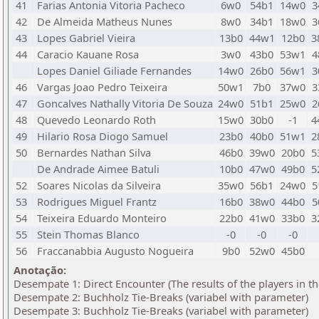
41
Farias Antonia Vitoria Pacheco
6w0
54b1
14w0
3
42
De Almeida Matheus Nunes
8w0
34b1
18w0
3
43
Lopes Gabriel Vieira
13b0
44w1
12b0
3
44
Caracio Kauane Rosa
3w0
43b0
53w1
4
Lopes Daniel Giliade Fernandes
14w0
26b0
56w1
3
46
Vargas Joao Pedro Teixeira
50w1
7b0
37w0
3
47
Goncalves Nathally Vitoria De Souza
24w0
51b1
25w0
2
48
Quevedo Leonardo Roth
15w0
30b0
-1
4
49
Hilario Rosa Diogo Samuel
23b0
40b0
51w1
2
50
Bernardes Nathan Silva
46b0
39w0
20b0
5
De Andrade Aimee Batuli
10b0
47w0
49b0
5
52
Soares Nicolas da Silveira
35w0
56b1
24w0
5
53
Rodrigues Miguel Frantz
16b0
38w0
44b0
5
54
Teixeira Eduardo Monteiro
22b0
41w0
33b0
3
55
Stein Thomas Blanco
-0
-0
-0
56
Fraccanabbia Augusto Nogueira
9b0
52w0
45b0
Anotação:
Desempate 1: Direct Encounter (The results of the players in t
Desempate 2: Buchholz Tie-Breaks (variabel with parameter)
Desempate 3: Buchholz Tie-Breaks (variabel with parameter)