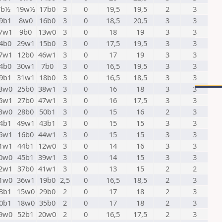
7b½
19w½
17b0
3
0
19,5
19,5
2
3
9b1
8w0
16b0
3
0
18,5
20,5
3
3
7w1
9b0
13w0
3
0
18
19
3
3
4b0
29w1
15b0
3
0
17,5
19,5
3
3
7w1
12b0
46w1
3
0
17
19
3
3
4b0
30w1
7b0
3
0
16,5
19,5
3
3
9b1
31w1
18b0
3
0
16,5
18,5
3
3
3w0
25b0
38w1
3
0
16
18
3
3
5w1
27b0
47w1
3
0
16
17,5
3
3
3w0
28b0
50b1
3
0
15
16
2
3
4b1
49w1
43b1
3
0
15
15
3
3
6w1
16b0
44w1
3
0
15
15
3
3
1w1
44b1
12w0
3
0
14
16
3
3
0w0
45b1
39w1
3
0
14
15
3
3
2w1
37b0
41w1
3
0
13
15
2
2
1w0
36w1
19b0
2,5
0
16,5
18,5
2
3
3b1
15w0
29b0
2
0
17
18
2
3
0b1
18w0
35b0
2
0
17
18
2
3
9w0
52b1
20w0
2
0
16,5
17,5
2
3